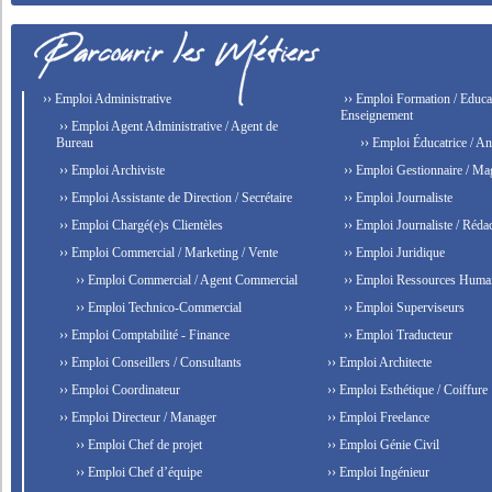
›› Emploi Administrative
›› Emploi Formation / Educat
Enseignement
›› Emploi Agent Administrative / Agent de
Bureau
›› Emploi Éducatrice / An
›› Emploi Archiviste
›› Emploi Gestionnaire / Ma
›› Emploi Assistante de Direction / Secrétaire
›› Emploi Journaliste
›› Emploi Chargé(e)s Clientèles
›› Emploi Journaliste / Rédac
›› Emploi Commercial / Marketing / Vente
›› Emploi Juridique
›› Emploi Commercial / Agent Commercial
›› Emploi Ressources Huma
›› Emploi Technico-Commercial
›› Emploi Superviseurs
›› Emploi Comptabilité - Finance
›› Emploi Traducteur
›› Emploi Conseillers / Consultants
›› Emploi Architecte
›› Emploi Coordinateur
›› Emploi Esthétique / Coiffure
›› Emploi Directeur / Manager
›› Emploi Freelance
›› Emploi Chef de projet
›› Emploi Génie Civil
›› Emploi Chef d’équipe
›› Emploi Ingénieur