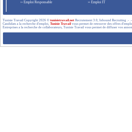
›› Emploi Responsable
›› Emploi IT
Tunisie Travail Copyright 2026 ©
tunisietravail.net
Recrutement 3.0, Inbound Recruiting .- .-.. --- 
Candidats a la recherche d'emploi,
Tunisie Travail
vous permet de retrouver des offres d'emploi 
Entreprises a la recherche de collaborateurs, Tunisie Travail vous permet de diffuser vos annon