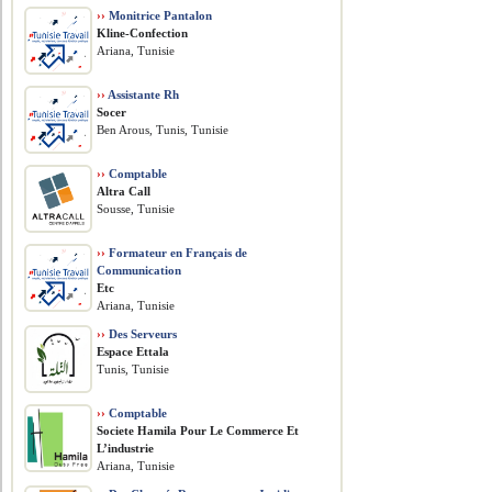
››
Monitrice Pantalon
Kline-Confection
Ariana, Tunisie
››
Assistante Rh
Socer
Ben Arous, Tunis, Tunisie
››
Comptable
Altra Call
Sousse, Tunisie
››
Formateur en Français de
Communication
Etc
Ariana, Tunisie
››
Des Serveurs
Espace Ettala
Tunis, Tunisie
››
Comptable
Societe Hamila Pour Le Commerce Et
L’industrie
Ariana, Tunisie