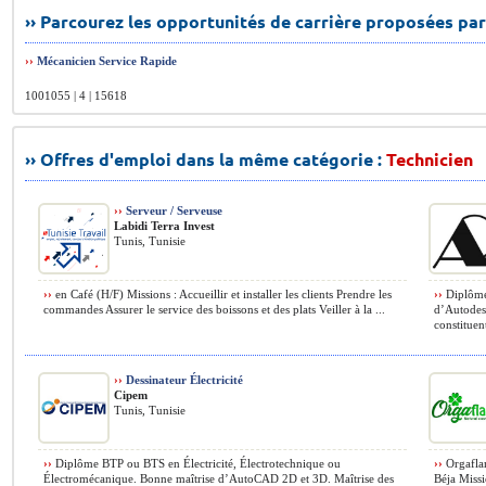
›› Parcourez les opportunités de carrière proposées par
››
Mécanicien Service Rapide
1001055 | 4 | 15618
›› Offres d'emploi dans la même catégorie :
Technicien
››
Serveur / Serveuse
Labidi Terra Invest
Tunis, Tunisie
››
en Café (H/F) Missions : Accueillir et installer les clients Prendre les
››
Diplômé(
commandes Assurer le service des boissons et des plats Veiller à la ...
d’Autodes
constituent
››
Dessinateur Électricité
Cipem
Tunis, Tunisie
››
Diplôme BTP ou BTS en Électricité, Électrotechnique ou
››
Orgaflam
Électromécanique. Bonne maîtrise d’AutoCAD 2D et 3D. Maîtrise des
Béja Miss