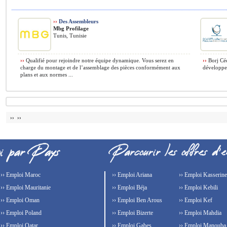
››
Des Assembleurs
Mbg Profilage
Tunis, Tunisie
››
Qualifié pour rejoindre notre équipe dynamique. Vous serez en
››
Borj Céd
charge du montage et de l’assemblage des pièces conformément aux
développem
plans et aux normes ...
›› ››
›› Emploi Maroc
›› Emploi Ariana
›› Emploi Kasserine
›› Emploi Mauritanie
›› Emploi Béja
›› Emploi Kebili
›› Emploi Oman
›› Emploi Ben Arous
›› Emploi Kef
›› Emploi Poland
›› Emploi Bizerte
›› Emploi Mahdia
›› Emploi Qatar
›› Emploi Gabes
›› Emploi Manouba