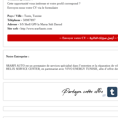
Cette opportunité vous intéresse et votre profil correspond ?
Envoyez-nous votre CV via le formulaire
Pays / Ville ›
Tunis, Tunisie
Téléphone ›
50987897
Adresse ›
S/S Shell GP9 la Marsa Sidi Daoud
Site web ›
http://www.srarfiauto.com
أرسل سيرتك الذاتية
›› Envoyer votre CV ››
‹‹ 
Notre Entreprise :
SRARFI AUTO est un prestataire de services spécialisé dans l’entretien et la réparation de
HELIX SERVICE CENTER, en partenariat avec VIVO ENERGY TUNISIE, afin d’offrir des ser