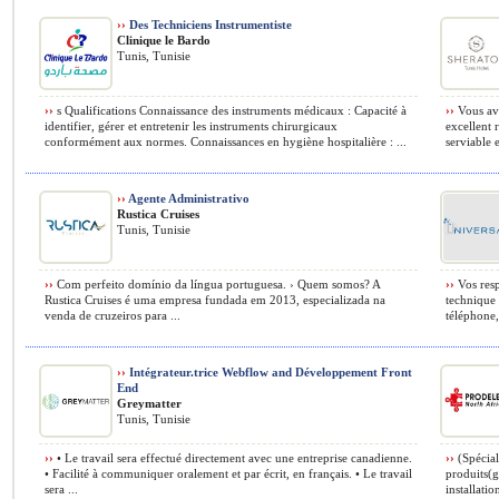
››
Des Techniciens Instrumentiste
Clinique le Bardo
Tunis, Tunisie
››
s Qualifications Connaissance des instruments médicaux : Capacité à
››
Vous ave
identifier, gérer et entretenir les instruments chirurgicaux
excellent 
conformément aux normes. Connaissances en hygiène hospitalière : ...
serviable et
››
Agente Administrativo
Rustica Cruises
Tunis, Tunisie
››
Com perfeito domínio da língua portuguesa. › Quem somos? A
››
Vos resp
Rustica Cruises é uma empresa fundada em 2013, especializada na
technique 
venda de cruzeiros para ...
téléphone,
››
Intégrateur.trice Webflow and Développement Front
End
Greymatter
Tunis, Tunisie
››
• Le travail sera effectué directement avec une entreprise canadienne.
››
(Spécial
• Facilité à communiquer oralement et par écrit, en français. • Le travail
produits(g
sera ...
installatio