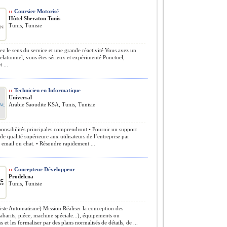
››
Coursier Motorisé
Hôtel Sheraton Tunis
Tunis, Tunisie
z le sens du service et une grande réactivité Vous avez un
relationnel, vous êtes sérieux et expérimenté Ponctuel,
 ...
››
Technicien en Informatique
Universal
Arabie Saoudite KSA, Tunis, Tunisie
onsabilités principales comprendront • Fournir un support
de qualité supérieure aux utilisateurs de l’entreprise par
 email ou chat. • Résoudre rapidement ...
››
Concepteur Développeur
Prodelcna
Tunis, Tunisie
iste Automatisme) Mission Réaliser la conception des
abarits, piéce, machine spéciale...), équipements ou
ns et les formaliser par des plans normalisés de détails, de ...