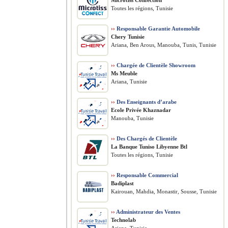
Microtiss Confection
Toutes les régions, Tunisie
››
Responsable Garantie Automobile
Chery Tunisie
Ariana, Ben Arous, Manouba, Tunis, Tunisie
››
Chargée de Clientèle Showroom
Ms Meuble
Ariana, Tunisie
››
Des Enseignants d’arabe
Ecole Privée Khaznadar
Manouba, Tunisie
››
Des Chargés de Clientèle
La Banque Tuniso Libyenne Btl
Toutes les régions, Tunisie
››
Responsable Commercial
Badiplast
Kairouan, Mahdia, Monastir, Sousse, Tunisie
››
Administrateur des Ventes
Technolab