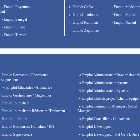
›› Emploi Royaume-
›› Emploi Gafsa
›› Emploi Médenine
Uni
›› Emploi Jendouba
›› Emploi Monastir
›› Emploi Senegal
›› Emploi Kairouan
›› Emploi Nabeul
›› Emploi Suisse
›› Emploi Zaghouan
›› Emploi Tunisie
› Emploi Formation / Education /
›› Emploi Administrateur Base de donnée
nseignement
›› Emploi Administrateur réseaux
›› Emploi Éducatrice / Animatrice
›› Emploi Administrateur Système
› Emploi Gestionnaire / Magasinier
›› Emploi Chef de projet / Chef d’équipe
› Emploi Journaliste
›› Emploi Community Manager / Social
› Emploi Journaliste / Rédacteur / Traducteur
Manager
› Emploi Juridique
›› Emploi Conseillers / Consultants
› Emploi Ressources Humaines / RH
›› Emploi Développeur
› Emploi Superviseurs
›› Emploi Développeur .Net C# VB Java