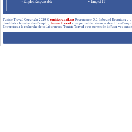
›› Emploi Responsable
›› Emploi IT
Tunisie Travail Copyright 2026 ©
tunisietravail.net
Recrutement 3.0, Inbound Recruiting .- .-.. --- 
Candidats a la recherche d'emploi,
Tunisie Travail
vous permet de retrouver des offres d'emploi 
Entreprises a la recherche de collaborateurs, Tunisie Travail vous permet de diffuser vos annon