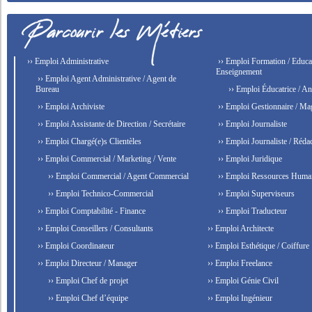
›› Emploi Administrative
›› Emploi Formation / Educat
Enseignement
›› Emploi Agent Administrative / Agent de
Bureau
›› Emploi Éducatrice / An
›› Emploi Archiviste
›› Emploi Gestionnaire / Ma
›› Emploi Assistante de Direction / Secrétaire
›› Emploi Journaliste
›› Emploi Chargé(e)s Clientèles
›› Emploi Journaliste / Rédac
›› Emploi Commercial / Marketing / Vente
›› Emploi Juridique
›› Emploi Commercial / Agent Commercial
›› Emploi Ressources Huma
›› Emploi Technico-Commercial
›› Emploi Superviseurs
›› Emploi Comptabilité - Finance
›› Emploi Traducteur
›› Emploi Conseillers / Consultants
›› Emploi Architecte
›› Emploi Coordinateur
›› Emploi Esthétique / Coiffure
›› Emploi Directeur / Manager
›› Emploi Freelance
›› Emploi Chef de projet
›› Emploi Génie Civil
›› Emploi Chef d’équipe
›› Emploi Ingénieur