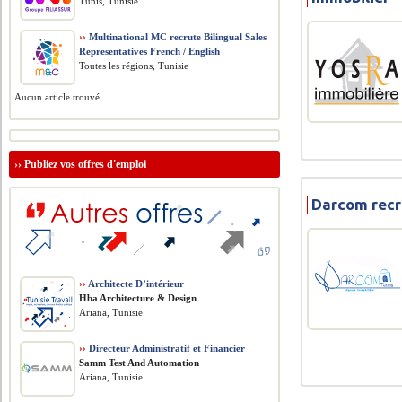
Tunis, Tunisie
››
Multinational MC recrute Bilingual Sales
Representatives French / English
Toutes les régions, Tunisie
Aucun article trouvé.
››
Publiez vos offres d'emploi
Darcom recr
››
Architecte D’intérieur
Hba Architecture & Design
Ariana, Tunisie
››
Directeur Administratif et Financier
Samm Test And Automation
Ariana, Tunisie