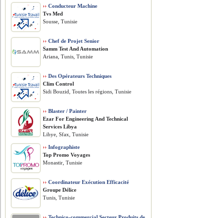
››
Conducteur Machine
Tvs Med
Sousse, Tunisie
››
Chef de Projet Senior
Samm Test And Automation
Ariana, Tunis, Tunisie
››
Des Opérateurs Techniques
Clim Control
Sidi Bouzid, Toutes les régions, Tunisie
››
Blaster / Painter
Ezar For Engineering And Technical
Services Libya
Libye, Sfax, Tunisie
››
Infographiste
Top Promo Voyages
Monastir, Tunisie
››
Coordinateur Exécution Efficacité
Groupe Délice
Tunis, Tunisie
››
Technico-commercial Secteur Produits de