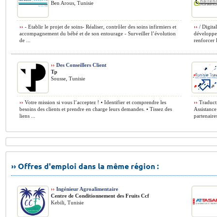
Ben Arous, Tunisie
››
- Etablir le projet de soins- Réaliser, contrôler des soins infirmiers et
››
/ Digita
accompagnement du bébé et de son entourage - Surveiller l’évolution
développer
de ...
renforcer l
››
Des Conseillers Client
Tp
Sousse, Tunisie
››
Votre mission si vous l’acceptez ! • Identifier et comprendre les
››
Traducti
besoins des clients et prendre en charge leurs demandes. • Tissez des
Assistance
liens ...
partenair
›› Offres d'emploi dans la même région :
››
Ingénieur Agroalimentaire
Centre de Conditionnement des Fruits Ccf
Kebili, Tunisie