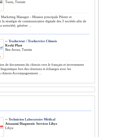
Tunis, Tunisie
l Marketing Manager › Mission principale Piloter et
 la stratégie de communication digitale des 3 sociétés afin de
a notoriété, générer ...
››
Traducteur / Traductrice Chinois
Kroki Plast
Ben Arous, Tunisie
on de documents du chinois vers le français et inversement
 linguistique lors des réunions et échanges avec les
es chinois Accompagnement ...
››
Technicien Laboratoire Médical
Attasami Diagnostic Services Libye
Libye