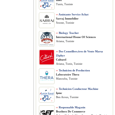
Inset
Tunis, Tunisie
››
Assistante Service Achat
Sarraj Immobilier
Sousse, Tunisie
››
Biology Teacher
International House Of Sciences
Ariana, Tunisie
››
Des Conseillers.ères de Vente Marsa
Zéphyr
Culturel
Ariana, Tunis, Tunisie
››
Technicien de Production
Laboratoire Thera
Manouba, Tunisie
››
Technicien Conducteur Machine
Ipmc
Ben Arous, Tunisie
››
Responsable Magasin
Bratherz De Commerce