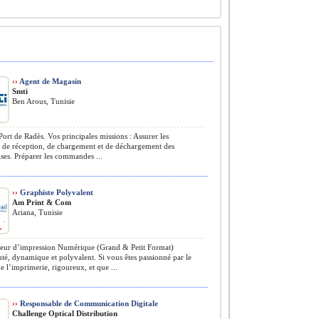
››
Agent de Magasin
Smti
Ben Arous, Tunisie
Port de Radès. Vos principales missions : Assurer les
s de réception, de chargement et de déchargement des
es. Préparer les commandes ...
››
Graphiste Polyvalent
Am Print & Com
Ariana, Tunisie
eur d’impression Numérique (Grand & Petit Format)
é, dynamique et polyvalent. Si vous êtes passionné par le
 l’imprimerie, rigoureux, et que ...
››
Responsable de Communication Digitale
Challenge Optical Distribution