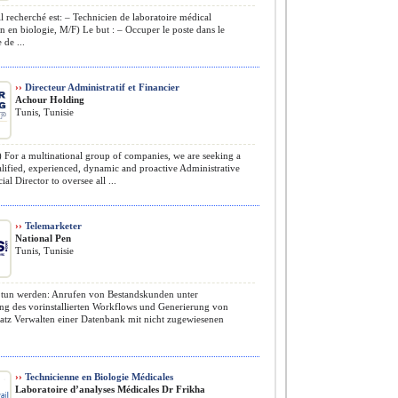
l recherché est: – Technicien de laboratoire médical
n en biologie, M/F) Le but : – Occuper le poste dans le
 de ...
››
Directeur Administratif et Financier
Achour Holding
Tunis, Tunisie
 For a multinational group of companies, we are seeking a
lified, experienced, dynamic and proactive Administrative
ial Director to oversee all ...
››
Telemarketer
National Pen
Tunis, Tunisie
 tun werden: Anrufen von Bestandskunden unter
g des vorinstallierten Workflows und Generierung von
tz Verwalten einer Datenbank mit nicht zugewiesenen
››
Technicienne en Biologie Médicales
Laboratoire d’analyses Médicales Dr Frikha