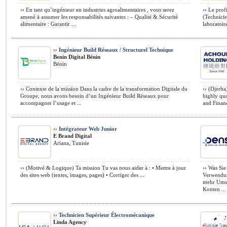
››
En tant qu’ingénieur en industries agroalimentaires , vous serez
››
Le profi
amené à assumer les responsabilités suivantes : – Qualité & Sécurité
(Technicie
alimentaire : Garantir ...
laboratoire
››
Ingénieur Build Réseaux / Structurel Technique
Benin Digital Bénin
Bénin
››
Contexte de la mission Dans la cadre de la transformation Digitale du
››
(Djerba)
Groupe, nous avons besoin d’un Ingénieur Build Réseaux pour
highly qua
accompagner l’usage et ...
and Financ
››
Intégrateur Web Junior
E Brand Digital
Ariana, Tunisie
››
(Motivé & Logique) Ta mission Tu vas nous aider à : • Mettre à jour
››
Was Sie
des sites web (textes, images, pages) • Corriger des ...
Verwendun
mehr Umsa
Konten ...
››
Technicien Supérieur Électromécanique
Linda Agency