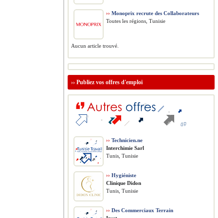
››
Monoprix recrute des Collaborateurs
Toutes les régions, Tunisie
Aucun article trouvé.
››
Publiez vos offres d'emploi
››
Technicien.ne
Interchimie Sarl
Tunis, Tunisie
››
Hygiéniste
Clinique Didon
Tunis, Tunisie
››
Des Commerciaux Terrain