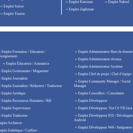
›› Emploi Kairouan
›› Emploi Nabeul
›› Emploi Suisse
›› Emploi Zaghouan
›› Emploi Tunisie
› Emploi Formation / Education /
›› Emploi Administrateur Base de donnée
nseignement
›› Emploi Administrateur réseaux
›› Emploi Éducatrice / Animatrice
›› Emploi Administrateur Système
› Emploi Gestionnaire / Magasinier
›› Emploi Chef de projet / Chef d’équipe
› Emploi Journaliste
›› Emploi Community Manager / Social
› Emploi Journaliste / Rédacteur / Traducteur
Manager
› Emploi Juridique
›› Emploi Conseillers / Consultants
› Emploi Ressources Humaines / RH
›› Emploi Développeur
› Emploi Superviseurs
›› Emploi Développeur .Net C# VB Java
› Emploi Traducteur
›› Emploi Développeur IOS / Développe
Android
mploi Architecte
›› Emploi Développeur Web / Intégrateur
mploi Esthétique / Coiffure