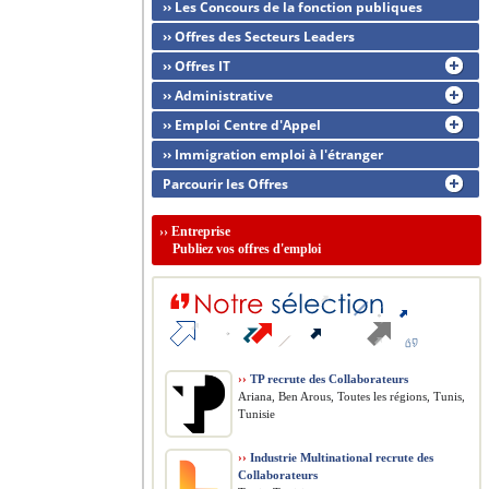
›› Les Concours de la fonction publiques
›› Offres des Secteurs Leaders
›› Offres IT
›› Administrative
›› Emploi Centre d'Appel
›› Immigration emploi à l'étranger
Parcourir les Offres
››
Entreprise
Publiez vos offres d'emploi
››
TP recrute des Collaborateurs
Ariana, Ben Arous, Toutes les régions, Tunis,
Tunisie
››
Industrie Multinational recrute des
Collaborateurs