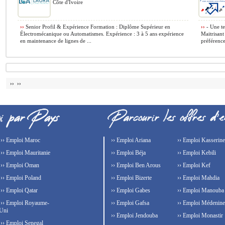
Côte d'Ivoire
››
Senior Profil & Expérience Formation : Diplôme Supérieur en
››
- Une te
Électromécanique ou Automatismes. Expérience : 3 à 5 ans expérience
Maitrisant
en maintenance de lignes de ...
préférence
›› ››
›› Emploi Maroc
›› Emploi Ariana
›› Emploi Kasserine
›› Emploi Mauritanie
›› Emploi Béja
›› Emploi Kebili
›› Emploi Oman
›› Emploi Ben Arous
›› Emploi Kef
›› Emploi Poland
›› Emploi Bizerte
›› Emploi Mahdia
›› Emploi Qatar
›› Emploi Gabes
›› Emploi Manouba
›› Emploi Royaume-
›› Emploi Gafsa
›› Emploi Médenine
Uni
›› Emploi Jendouba
›› Emploi Monastir
›› Emploi Senegal