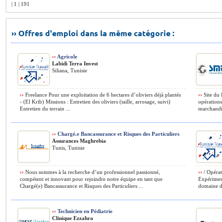
| 1 | 191
›› Offres d'emploi dans la même catégorie :
››
Agricole
Labidi Terra Invest
Siliana, Tunisie
››
Freelance Pour une exploitation de 6 hectares d’oliviers déjà plantés
››
Site du 
› (El Krib) Missions : Entretien des oliviers (taille, arrosage, suivi)
opération
Entretien du terrain ...
marchandis
››
Chargé.e Bancassurance et Risques des Particuliers
Assurances Maghrebia
Tunis, Tunisie
››
Nous sommes à la recherche d’un professionnel passionné,
››
/ Opérat
compétent et innovant pour rejoindre notre équipe en tant que
Expériment
Chargé(e) Bancassurance et Risques des Particuliers ...
domaine de
››
Technicien en Pédiatrie
Clinique Ezzahra