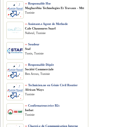
››
Responsable Hse
Magharébia Technologies Et Travaux - Mtt
Tunisie
››
Assistant.e Agent de Methode
Cale Chaussures Suarl
Nabeul, Tunisie
››
Soudeur
Staf
Tunis, Tunisie
››
Responsable Dépôt
Société Commerciale
Ben Arous, Tunisie
››
Technicien.ne en Génie Civil Routier
African Ways
Tunisie
››
Confirmateur.trice B2c
Isobat
Tunisie
››
Chargé.e de Communication Interne