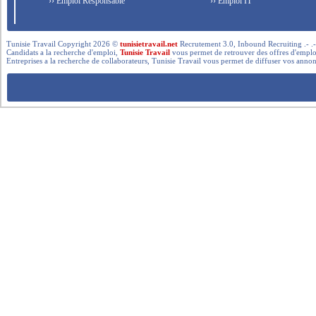
›› Emploi Responsable
›› Emploi IT
Tunisie Travail Copyright 2026 ©
tunisietravail.net
Recrutement 3.0, Inbound Recruiting .- .-.. --- 
Candidats a la recherche d'emploi,
Tunisie Travail
vous permet de retrouver des offres d'emploi 
Entreprises a la recherche de collaborateurs, Tunisie Travail vous permet de diffuser vos annon