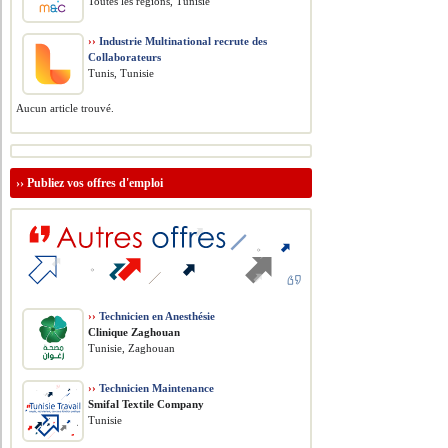
Toutes les régions, Tunisie
››
Industrie Multinational recrute des
Collaborateurs
Tunis, Tunisie
Aucun article trouvé.
››
Publiez vos offres d'emploi
››
Technicien en Anesthésie
Clinique Zaghouan
Tunisie, Zaghouan
››
Technicien Maintenance
Smifal Textile Company
Tunisie