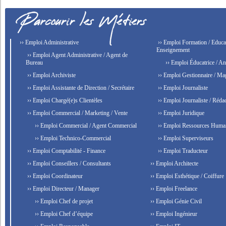
›› Emploi Administrative
›› Emploi Formation / Educat
Enseignement
›› Emploi Agent Administrative / Agent de
Bureau
›› Emploi Éducatrice / An
›› Emploi Archiviste
›› Emploi Gestionnaire / Ma
›› Emploi Assistante de Direction / Secrétaire
›› Emploi Journaliste
›› Emploi Chargé(e)s Clientèles
›› Emploi Journaliste / Rédac
›› Emploi Commercial / Marketing / Vente
›› Emploi Juridique
›› Emploi Commercial / Agent Commercial
›› Emploi Ressources Huma
›› Emploi Technico-Commercial
›› Emploi Superviseurs
›› Emploi Comptabilité - Finance
›› Emploi Traducteur
›› Emploi Conseillers / Consultants
›› Emploi Architecte
›› Emploi Coordinateur
›› Emploi Esthétique / Coiffure
›› Emploi Directeur / Manager
›› Emploi Freelance
›› Emploi Chef de projet
›› Emploi Génie Civil
›› Emploi Chef d’équipe
›› Emploi Ingénieur