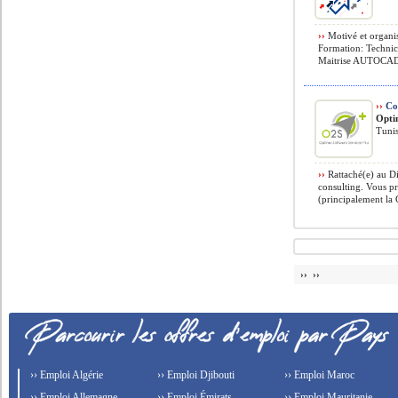
››
Motivé et organis
Formation: Technic
Maitrise AUTOCAD
››
Con
Opti
Tunis
››
Rattaché(e) au Di
consulting. Vous p
(principalement la 
›› ››
›› Emploi Algérie
›› Emploi Djibouti
›› Emploi Maroc
›› Emploi Allemagne
›› Emploi Émirats
›› Emploi Mauritanie