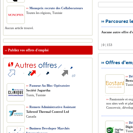
››
Monoprix recrute des Collaborateurs
Toutes les régions, Tunisie
›› Parcourez 
Aucun article trouvé.
Aucune autre offre d'e
| 0 | 153
››
Publiez vos offres d'emploi
›› Offres d'e
››
Dé
Bost
Tunis
››
Panseur Au Bloc Opératoire
Société Jugurtha
Tunis, Tunisie
››
Passionnée et ex
nos sites web et pl
››
Remote Administrative Assistant
Concevoir, développ
Tabreed Thermal Control Ltd
Canada
››
Dé
Digi
››
Business Developer Marchés
Tunis