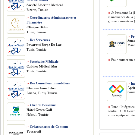
Internationaux
Société Alberton Medical
Bizerte, Tunisie
››
& Passionné Ia 
maintenance de la 
››
Coordinatrice Administrative et
gouvernementales 
Financière
Clinique Didon
Tunis, Tunisie
››
Pro
››
Des Serveuses
Smar
Pavarotti Berge Du Lac
Mano
Tunis, Tunisie
››
Pour animer un cl
››
Secrétaire Médicale
Cabinet Médical Mm
Tunis, Tunisie
››
Des Conseillers Immobiliers
››
Int
Apei
Chezmoi Immobilier
Souss
Ariana, Tunis, Tunisie
››
Chef du Personnel
››
Titre : Intégrat
Hôtel Green Golf
contrat : CDI Descr
Nabeul, Tunisie
notre équipe et inte
››
Créateur.trice de Contenu
Yousarssif