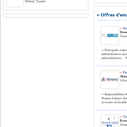
Nabeul, Tunisie
›› Offres d'e
››
Ass
Dome
Tunis
››
Principales respo
administratives quo
administratives : · 
››
Fi
Alma
Liby
››
Responsibilities K
Prepare balance sh
accounts receivable
››
Coo
Kom
Arian