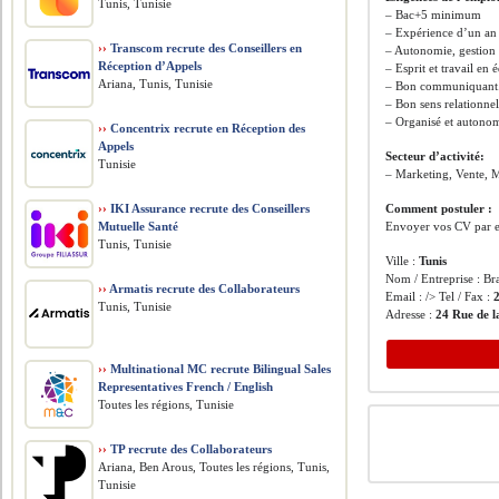
Tunis, Tunisie
– Bac+5 minimum
– Expérience d’un a
››
Transcom recrute des Conseillers en
– Autonomie, gestion d
Réception d’Appels
– Esprit et travail en 
Ariana, Tunis, Tunisie
– Bon communiquant
– Bon sens relationne
– Organisé et autono
››
Concentrix recrute en Réception des
Appels
Secteur d’activité:
Tunisie
– Marketing, Vente, 
››
IKI Assurance recrute des Conseillers
Comment postuler :
Mutuelle Santé
Envoyer vos CV par e
Tunis, Tunisie
Ville :
Tunis
Nom / Entreprise : Br
››
Armatis recrute des Collaborateurs
Email : /> Tel / Fax :
Tunis, Tunisie
Adresse :
24 Rue de l
››
Multinational MC recrute Bilingual Sales
Representatives French / English
Toutes les régions, Tunisie
››
TP recrute des Collaborateurs
Ariana, Ben Arous, Toutes les régions, Tunis,
Tunisie