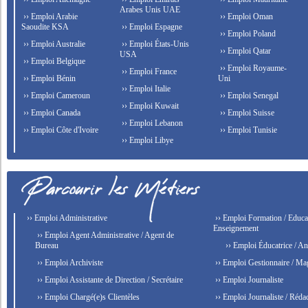
Arabes Unis UAE
›› Emploi Arabie
›› Emploi Oman
Saoudite KSA
›› Emploi Espagne
›› Emploi Poland
›› Emploi Australie
›› Emploi États-Unis
›› Emploi Qatar
USA
›› Emploi Belgique
›› Emploi Royaume-
›› Emploi France
›› Emploi Bénin
Uni
›› Emploi Italie
›› Emploi Cameroun
›› Emploi Senegal
›› Emploi Kuwait
›› Emploi Canada
›› Emploi Suisse
›› Emploi Lebanon
›› Emploi Côte d'Ivoire
›› Emploi Tunisie
›› Emploi Libye
›› Emploi Administrative
›› Emploi Formation / Educat
Enseignement
›› Emploi Agent Administrative / Agent de
Bureau
›› Emploi Éducatrice / An
›› Emploi Archiviste
›› Emploi Gestionnaire / Ma
›› Emploi Assistante de Direction / Secrétaire
›› Emploi Journaliste
›› Emploi Chargé(e)s Clientèles
›› Emploi Journaliste / Rédac