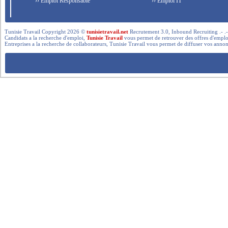
›› Emploi Responsable
›› Emploi IT
Tunisie Travail Copyright 2026 ©
tunisietravail.net
Recrutement 3.0, Inbound Recruiting .- .-.. --- 
Candidats a la recherche d'emploi,
Tunisie Travail
vous permet de retrouver des offres d'emploi 
Entreprises a la recherche de collaborateurs, Tunisie Travail vous permet de diffuser vos annon