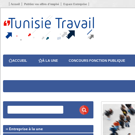
Accueil
Publiez vos offres d’emploi
Espace Entreprise
ACCUEIL
À LA UNE
CONCOURS FONCTION PUBLIQUE
›› Entreprise à la une