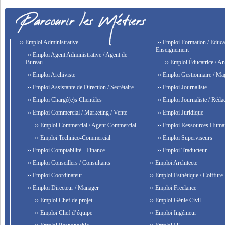
›› Emploi Administrative
›› Emploi Formation / Educat
Enseignement
›› Emploi Agent Administrative / Agent de
Bureau
›› Emploi Éducatrice / An
›› Emploi Archiviste
›› Emploi Gestionnaire / Ma
›› Emploi Assistante de Direction / Secrétaire
›› Emploi Journaliste
›› Emploi Chargé(e)s Clientèles
›› Emploi Journaliste / Rédac
›› Emploi Commercial / Marketing / Vente
›› Emploi Juridique
›› Emploi Commercial / Agent Commercial
›› Emploi Ressources Huma
›› Emploi Technico-Commercial
›› Emploi Superviseurs
›› Emploi Comptabilité - Finance
›› Emploi Traducteur
›› Emploi Conseillers / Consultants
›› Emploi Architecte
›› Emploi Coordinateur
›› Emploi Esthétique / Coiffure
›› Emploi Directeur / Manager
›› Emploi Freelance
›› Emploi Chef de projet
›› Emploi Génie Civil
›› Emploi Chef d’équipe
›› Emploi Ingénieur