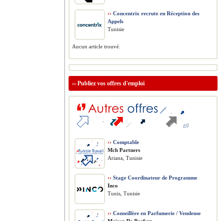
››
Concentrix recrute en Réception des
Appels
Tunisie
Aucun article trouvé.
››
Publiez vos offres d'emploi
››
Comptable
Mch Partners
Ariana, Tunisie
››
Stage Coordinateur de Programme
Inco
Tunis, Tunisie
››
Conseillère en Parfumerie / Vendeuse