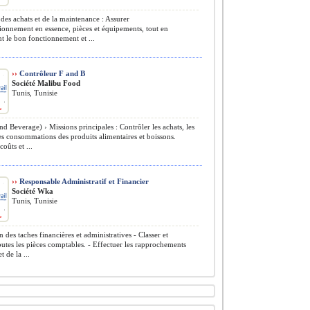
des achats et de la maintenance : Assurer
ionnement en essence, pièces et équipements, tout en
nt le bon fonctionnement et ...
››
Contrôleur F and B
Société Malibu Food
Tunis, Tunisie
d Beverage) › Missions principales : Contrôler les achats, les
les consommations des produits alimentaires et boissons.
coûts et ...
››
Responsable Administratif et Financier
Société Wka
Tunis, Tunisie
 des taches financières et administratives - Classer et
outes les pièces comptables. - Effectuer les rapprochements
t de la ...