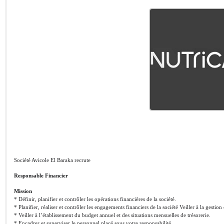
Société Avicole El Baraka recrute
Responsable Financier
Mission
* Définir, planifier et contrôler les opérations financières de la société.
* Planifier, réaliser et contrôler les engagements financiers de la société Veiller à la gestion
* Veiller à l’établissement du budget annuel et des situations mensuelles de trésorerie.
* Encadrer et superviser le personnel placé sous votre responsabilité.