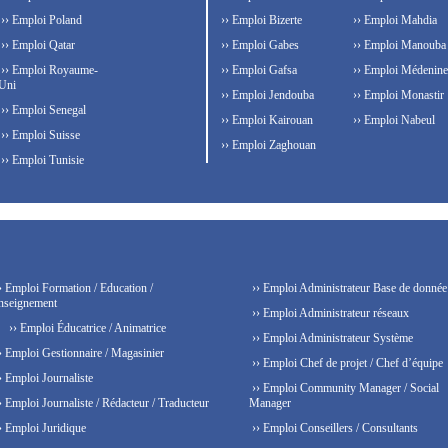
›› Emploi Poland
›› Emploi Bizerte
›› Emploi Mahdia
›› Emploi Qatar
›› Emploi Gabes
›› Emploi Manouba
›› Emploi Royaume-
›› Emploi Gafsa
›› Emploi Médenine
Uni
›› Emploi Jendouba
›› Emploi Monastir
›› Emploi Senegal
›› Emploi Kairouan
›› Emploi Nabeul
›› Emploi Suisse
›› Emploi Zaghouan
›› Emploi Tunisie
› Emploi Formation / Education /
›› Emploi Administrateur Base de donnée
nseignement
›› Emploi Administrateur réseaux
›› Emploi Éducatrice / Animatrice
›› Emploi Administrateur Système
› Emploi Gestionnaire / Magasinier
›› Emploi Chef de projet / Chef d’équipe
› Emploi Journaliste
›› Emploi Community Manager / Social
› Emploi Journaliste / Rédacteur / Traducteur
Manager
› Emploi Juridique
›› Emploi Conseillers / Consultants