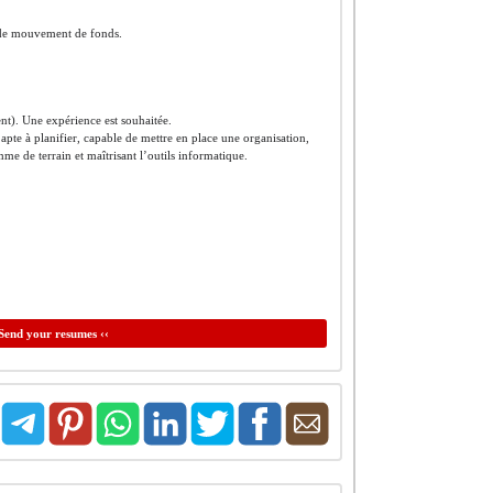
et de mouvement de fonds.
t). Une expérience est souhaitée.
apte à planifier, capable de mettre en place une organisation,
mme de terrain et maîtrisant l’outils informatique.
Send your resumes ‹‹