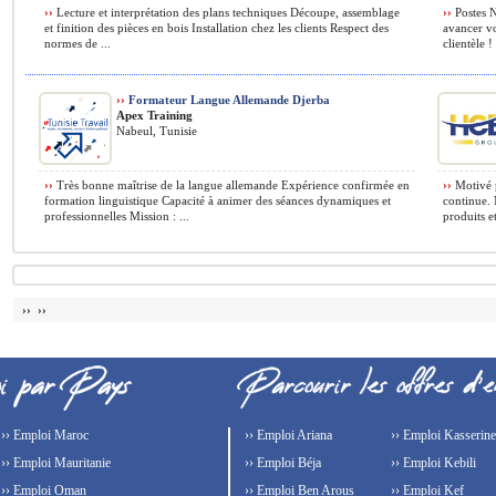
››
Lecture et interprétation des plans techniques Découpe, assemblage
››
Postes N
et finition des pièces en bois Installation chez les clients Respect des
avancer vo
normes de ...
clientèle ! 
››
Formateur Langue Allemande Djerba
Apex Training
Nabeul, Tunisie
››
Très bonne maîtrise de la langue allemande Expérience confirmée en
››
Motivé p
formation linguistique Capacité à animer des séances dynamiques et
continue. 
professionnelles Mission : ...
produits e
›› ››
›› Emploi Maroc
›› Emploi Ariana
›› Emploi Kasserine
›› Emploi Mauritanie
›› Emploi Béja
›› Emploi Kebili
›› Emploi Oman
›› Emploi Ben Arous
›› Emploi Kef