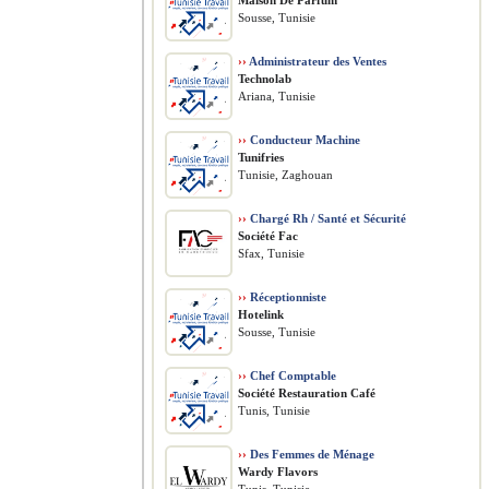
Maison De Parfum
Sousse, Tunisie
››
Administrateur des Ventes
Technolab
Ariana, Tunisie
››
Conducteur Machine
Tunifries
Tunisie, Zaghouan
››
Chargé Rh / Santé et Sécurité
Société Fac
Sfax, Tunisie
››
Réceptionniste
Hotelink
Sousse, Tunisie
››
Chef Comptable
Société Restauration Café
Tunis, Tunisie
››
Des Femmes de Ménage
Wardy Flavors