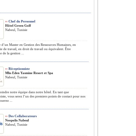
››
Chef du Personnel
Hôtel Green Golf
Nabeul, Tunisie
e d’un Master en Gestion des Ressources Humaines, en
e de travail, en droit de travail ou équivalent. Être
e de la gestion ...
››
Réceptionniste
Mhs Eden Yasmine Resort et Spa
Nabeul, Tunisie
oindre notre équipe dans notre hôtel. En tant que
iste, vous serez l’un des premiers points de contact pour nos
jouerez ...
››
Des Collaborateurs
Neopolis Nabeul
Nabeul, Tunisie