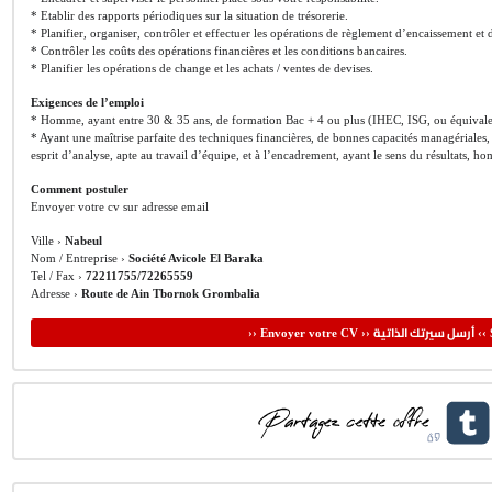
* Etablir des rapports périodiques sur la situation de trésorerie.
* Planifier, organiser, contrôler et effectuer les opérations de règlement d’encaissement 
* Contrôler les coûts des opérations financières et les conditions bancaires.
* Planifier les opérations de change et les achats / ventes de devises.
Exigences de l’emploi
* Homme, ayant entre 30 & 35 ans, de formation Bac + 4 ou plus (IHEC, ISG, ou équivalen
* Ayant une maîtrise parfaite des techniques financières, de bonnes capacités managériales, 
esprit d’analyse, apte au travail d’équipe, et à l’encadrement, ayant le sens du résultats, ho
Comment postuler
Envoyer votre cv sur adresse email
Ville ›
Nabeul
Nom / Entreprise ›
Société Avicole El Baraka
Tel / Fax ›
72211755/72265559
Adresse ›
Route de Ain Tbornok Grombalia
أرسل سيرتك الذاتية
›› Envoyer votre CV ››
‹‹ 