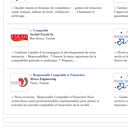
››
Qualité requise et domaine de compétence : - gestion de trésorerie :
››
Gestion 
caisse ;banque, tableau de bord , échéancier …. - Classement et
l’approvis
archivage ...
garantissa
››
Comptable
Société Farah Sa
Ben Arous, Tunisie
››
Confirme Capable d’accompagner le développement de notre
››
(Food an
entreprise. › Responsabilités : * Assurer la tenue rigoureuse de la
stocks et 
comptabilité générale et analytique. * Préparer, ...
Suivre les 
››
Responsable Comptable et Financière
Africa Engineering
Tunis, Tunisie
››
Nous recrutons : Responsable Comptable et Financière Nous
››
- Gestion
recherchons un(e) professionnel(le) expérimenté(e) pour piloter et
archiver t
exécuter les activités comptables et financières de la société ...
bancaires e