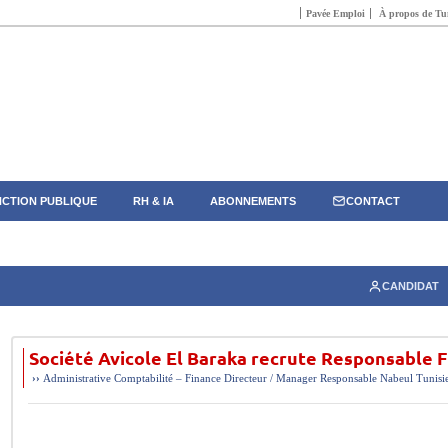
Pavée Emploi
À propos de Tun
CTION PUBLIQUE
RH & IA
ABONNEMENTS
CONTACT
CANDIDAT
Société Avicole El Baraka recrute Responsable F
››
Administrative
Comptabilité – Finance
Directeur / Manager
Responsable
Nabeul
Tunisi