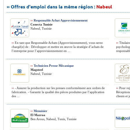
›› Offres d'emploi dans la même région :
Nabeul
››
Responsable Achat Approvisionnement
Conecta Tunisie
Nabeul, Tunisie
››
En tant que Responsable Achats (Approvisionnement), vous serez
››
Titulair
chargé(e) de : Développer et mettre en œuvre la stratégie d’achats de
psychologi
l’entreprise pour l’approvisionnement en ...
responsabl
››
Technicien Presse Mécanique
Magsteel
Nabeul, Tunisie
››
- Assurer la production sur les presses conformément aux ordres de
››
Pour rej
fabrication. - Garantir la qualité des pièces produites par l’application
Réceptionn
des ...
clients et 
››
Menuisier
El Mazraa
Ben Arous, Nabeul, Tunis, Tunisie