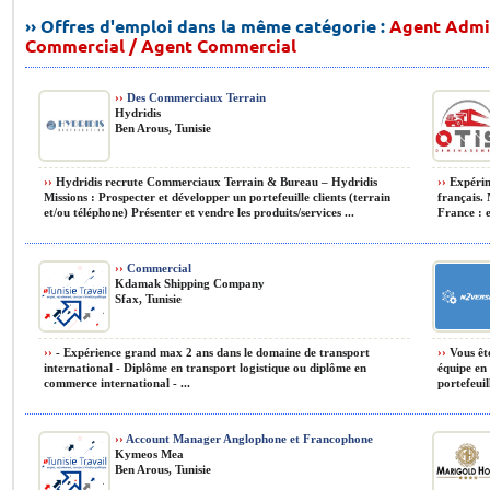
›› Offres d'emploi dans la même catégorie :
Agent Admin
Commercial / Agent Commercial
››
Des Commerciaux Terrain
Hydridis
Ben Arous, Tunisie
››
Hydridis recrute Commerciaux Terrain & Bureau – Hydridis
››
Expérim
Missions : Prospecter et développer un portefeuille clients (terrain
français. 
et/ou téléphone) Présenter et vendre les produits/services ...
France : e
››
Commercial
Kdamak Shipping Company
Sfax, Tunisie
››
- Expérience grand max 2 ans dans le domaine de transport
››
Vous ête
international - Diplôme en transport logistique ou diplôme en
équipe en
commerce international - ...
portefeuill
››
Account Manager Anglophone et Francophone
Kymeos Mea
Ben Arous, Tunisie