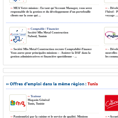
››
MEA Votre mission : En tant qu’Account Manager, vous serez
››
- Dévelo
responsable de la gestion et du développement d’un portefeuille
l’hôtel - 
clients sur la zone qui ...
voyage …) 
››
Comptable / Financier
Société Mbs Metal Construction
Nabeul, Tunisie
››
Société Mbs Metal Construction recrute Comptabilté-Finance
››
- Dévelo
Vous aurez pour principales missions : - Assister la DAF dans la
nouvelles
gestion administratives et financière quotidienne - ...
les comman
›› Offres d'emploi dans la même région :
Tunis
››
Traiteur
Magasin Général
Tunis, Tunisie
››
Passionné(e) par la cuisine et le service de qualité. Missions
››
• Accuei