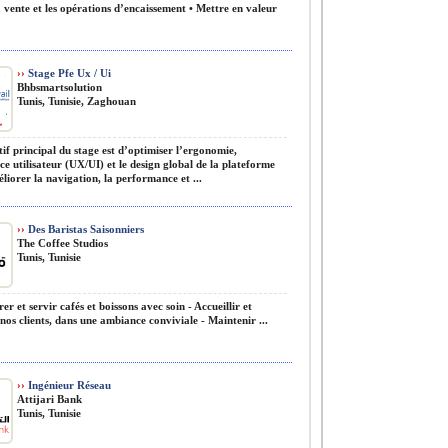
 vente et les opérations d’encaissement • Mettre en valeur
››
Stage Pfe Ux / Ui
Bhbsmartsolution
Tunis, Tunisie, Zaghouan
if principal du stage est d’optimiser l’ergonomie,
ce utilisateur (UX/UI) et le design global de la plateforme
liorer la navigation, la performance et ...
››
Des Baristas Saisonniers
The Coffee Studios
Tunis, Tunisie
er et servir cafés et boissons avec soin - Accueillir et
 nos clients, dans une ambiance conviviale - Maintenir ...
››
Ingénieur Réseau
Attijari Bank
Tunis, Tunisie