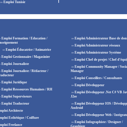
›› Emploi Tunisie
› Emploi Formation / Education /
›› Emploi Administrateur Base de don
nseignement
›› Emploi Administrateur réseaux
›› Emploi Éducatrice / Animatrice
›› Emploi Administrateur Système
› Emploi Gestionnaire / Magasinier
›› Emploi Chef de projet / Chef d’équ
› Emploi Journaliste
›› Emploi Community Manager / Socia
› Emploi Journaliste / Rédacteur /
Manager
raducteur
›› Emploi Conseillers / Consultants
› Emploi Juridique
›› Emploi Développeur
› Emploi Ressources Humaines / RH
›› Emploi Développeur .Net C# VB Ja
› Emploi Superviseurs
J2ee
› Emploi Traducteur
›› Emploi Développeur IOS / Dévelop
Android
mploi Architecte
›› Emploi Développeur Web / Intégrat
mploi Esthétique / Coiffure
›› Emploi Infographiste / Designer /
mploi Freelance
Graphiste