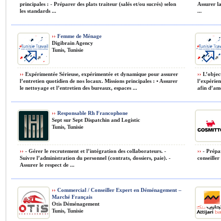
principales : - Préparer des plats traiteur (salés et/ou sucrés) selon
Assurer la
les standards ...
...
››
Femme de Ménage
Digibrain Agency
Tunis, Tunisie
››
Expérimentée Sérieuse, expérimentée et dynamique pour assurer
››
L’object
l’entretien quotidien de nos locaux. Missions principales : • Assurer
l’expérien
le nettoyage et l’entretien des bureaux, espaces ...
afin d’amé
››
Responsable Rh Francophone
Sept sur Sept Dispatchin and Logistic
Tunis, Tunisie
››
- Gérer le recrutement et l’intégration des collaborateurs. -
››
- Prépar
Suivre l’administration du personnel (contrats, dossiers, paie). -
conseiller
Assurer le respect de ...
››
Commercial / Conseiller Expert en Déménagement –
Marché Français
Otis Déménagement
Tunis, Tunisie