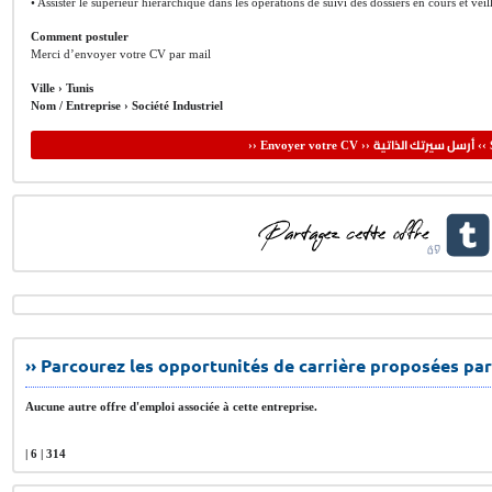
• Assister le supérieur hiérarchique dans les opérations de suivi des dossiers en cours et veil
Comment postuler
Merci d’envoyer votre CV par mail
Ville ›
Tunis
Nom / Entreprise ›
Société Industriel
أرسل سيرتك الذاتية
›› Envoyer votre CV ››
‹‹ 
›› Parcourez les opportunités de carrière proposées par
Aucune autre offre d'emploi associée à cette entreprise.
| 6 | 314