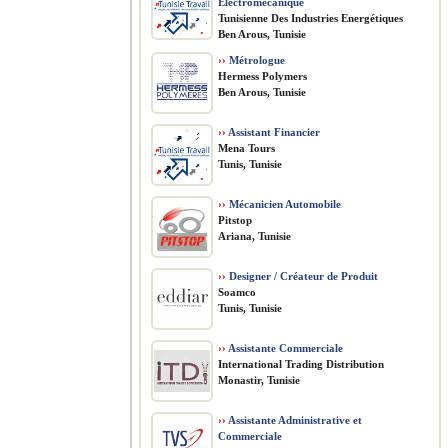
Électromécanique
Tunisienne Des Industries Energétiques
Ben Arous, Tunisie
››
Métrologue
Hermess Polymers
Ben Arous, Tunisie
››
Assistant Financier
Mena Tours
Tunis, Tunisie
››
Mécanicien Automobile
Pitstop
Ariana, Tunisie
››
Designer / Créateur de Produit
Soamco
Tunis, Tunisie
››
Assistante Commerciale
International Trading Distribution
Monastir, Tunisie
››
Assistante Administrative et
Commerciale