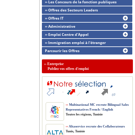
›› Les Concours de la fonction publiques
›› Offres des Secteurs Leaders
›› Offres IT
›› Administrative
›› Emploi Centre d'Appel
›› Immigration emploi à l'étranger
Parcourir les Offres
››
Entreprise
Publiez vos offres d'emploi
››
Multinational MC recrute Bilingual Sales
Representatives French / English
Toutes les régions, Tunisie
››
Altaservice recrute des Collaborateurs
Tunis, Tunisie