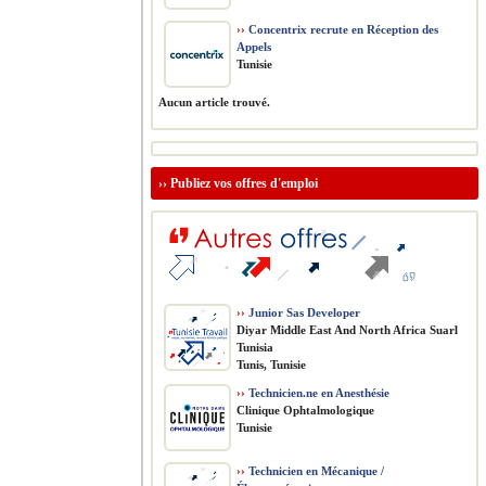
››
Concentrix recrute en Réception des
Appels
Tunisie
Aucun article trouvé.
››
Publiez vos offres d'emploi
››
Junior Sas Developer
Diyar Middle East And North Africa Suarl
Tunisia
Tunis, Tunisie
››
Technicien.ne en Anesthésie
Clinique Ophtalmologique
Tunisie
››
Technicien en Mécanique /