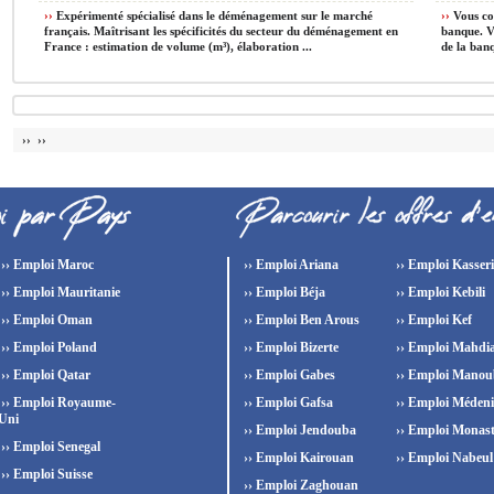
››
Expérimenté spécialisé dans le déménagement sur le marché
››
Vous con
français. Maîtrisant les spécificités du secteur du déménagement en
banque. Vo
France : estimation de volume (m³), élaboration ...
de la banq
›› ››
›› Emploi Maroc
›› Emploi Ariana
›› Emploi Kasser
›› Emploi Mauritanie
›› Emploi Béja
›› Emploi Kebili
›› Emploi Oman
›› Emploi Ben Arous
›› Emploi Kef
›› Emploi Poland
›› Emploi Bizerte
›› Emploi Mahdi
›› Emploi Qatar
›› Emploi Gabes
›› Emploi Manou
›› Emploi Royaume-
›› Emploi Gafsa
›› Emploi Méden
Uni
›› Emploi Jendouba
›› Emploi Monast
›› Emploi Senegal
›› Emploi Kairouan
›› Emploi Nabeul
›› Emploi Suisse
›› Emploi Zaghouan