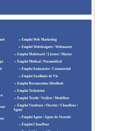
née
›› Emploi Web Marketing
›› Emploi Webdesigner / Webmaster
›› Emploi Maîtrisard / Licence / Master
ipe
›› Emploi Médical / Paramédical
l
›› Emploi Animatrice / Commercial
›› Emploi Auxiliaire de Vie
›› Emploi Restauration Hôtellerie
›› Emploi Technicien
va
›› Emploi Textile / Styliste / Modéliste
›› Emploi Vendeurs / Ouvrier / Chauffeur /
peur
Agent
›› Emploi Agent / Agent de Sécurité
eur
›› Emploi Chauffeur