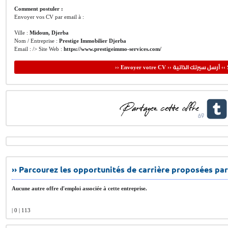
Comment postuler :
Envoyer vos CV par email à :
Ville :
Midoun, Djerba
Nom / Entreprise :
Prestige Immobilier Djerba
Email : /> Site Web :
https://www.prestigeimmo-services.com/
أرسل سيرتك الذاتية
›› Envoyer votre CV ››
‹‹ 
›› Parcourez les opportunités de carrière proposées par
Aucune autre offre d'emploi associée à cette entreprise.
| 0 | 113