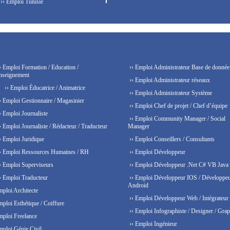
›› Emploi Tunisie
› Emploi Formation / Education /
›› Emploi Administrateur Base de donnée
nseignement
›› Emploi Administrateur réseaux
›› Emploi Éducatrice / Animatrice
›› Emploi Administrateur Système
› Emploi Gestionnaire / Magasinier
›› Emploi Chef de projet / Chef d’équipe
› Emploi Journaliste
›› Emploi Community Manager / Social
› Emploi Journaliste / Rédacteur / Traducteur
Manager
› Emploi Juridique
›› Emploi Conseillers / Consultants
› Emploi Ressources Humaines / RH
›› Emploi Développeur
› Emploi Superviseurs
›› Emploi Développeur .Net C# VB Java
› Emploi Traducteur
›› Emploi Développeur IOS / Développe
Android
mploi Architecte
›› Emploi Développeur Web / Intégrateur
mploi Esthétique / Coiffure
›› Emploi Infographiste / Designer / Grap
mploi Freelance
›› Emploi Ingénieur
mploi Génie Civil