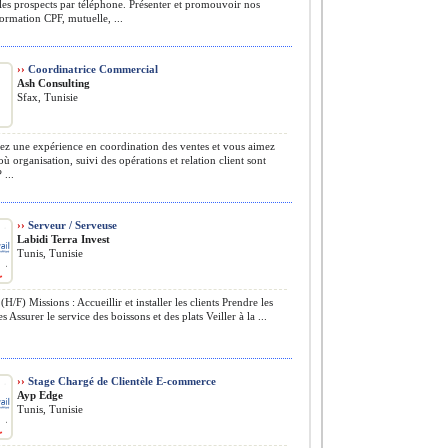
les prospects par téléphone. Présenter et promouvoir nos
formation CPF, mutuelle, ...
››
Coordinatrice Commercial
Ash Consulting
Sfax, Tunisie
z une expérience en coordination des ventes et vous aimez
où organisation, suivi des opérations et relation client sont
 ...
››
Serveur / Serveuse
Labidi Terra Invest
Tunis, Tunisie
H/F) Missions : Accueillir et installer les clients Prendre les
Assurer le service des boissons et des plats Veiller à la ...
››
Stage Chargé de Clientèle E-commerce
Ayp Edge
Tunis, Tunisie