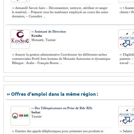
››
demandé Savoir-faire – Décontaminer, nettoyer, stériliser et ranger
››
• Assist
le matériel, – Préparer tous les matériaux employés au cours des soins
clients • 
dentaires, – Connaître ...
››
Assistant de Direction
Kensho
Monastir, Tunisie
››
Assurer la gestion administrative Coordonner les différentes taches
››
Eligibil
commerciales Profil Jeun homme de Monastir Autonome et dynamique
patients. 
Bilingue : Arabe - Français Bonne ...
travail : ...
›› Offres d'emploi dans la même région :
››
Des Téléopérateurs en Prise de Rdv B2b
Isobat
Tunisie
››
Emettre des appels téléphoniques pour présenter nos produits et
››
Salaire 