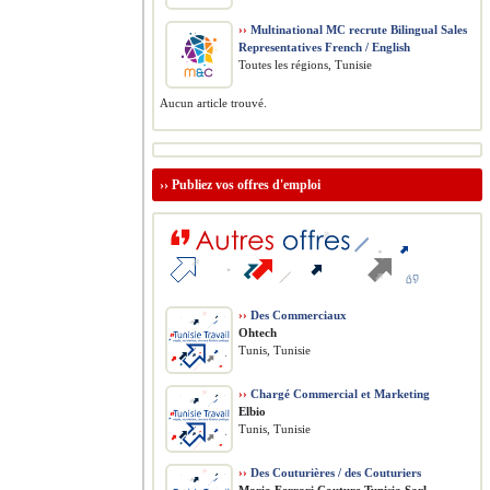
››
Multinational MC recrute Bilingual Sales
Representatives French / English
Toutes les régions, Tunisie
Aucun article trouvé.
››
Publiez vos offres d'emploi
››
Des Commerciaux
Ohtech
Tunis, Tunisie
››
Chargé Commercial et Marketing
Elbio
Tunis, Tunisie
››
Des Couturières / des Couturiers