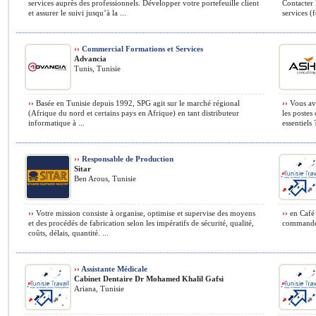
services auprès des professionnels. Développer votre portefeuille client
Contacter 
et assurer le suivi jusqu’à la ...
services (
››
Commercial Formations et Services
Advancia
Tunis, Tunisie
››
Basée en Tunisie depuis 1992, SPG agit sur le marché régional
››
Vous ave
(Afrique du nord et certains pays en Afrique) en tant distributeur
les postes 
informatique à ...
essentiels ?
››
Responsable de Production
Sitar
Ben Arous, Tunisie
››
Votre mission consiste à organise, optimise et supervise des moyens
››
en Café (
et des procédés de fabrication selon les impératifs de sécurité, qualité,
commandes 
coûts, délais, quantité. ...
››
Assistante Médicale
Cabinet Dentaire Dr Mohamed Khalil Gafsi
Ariana, Tunisie