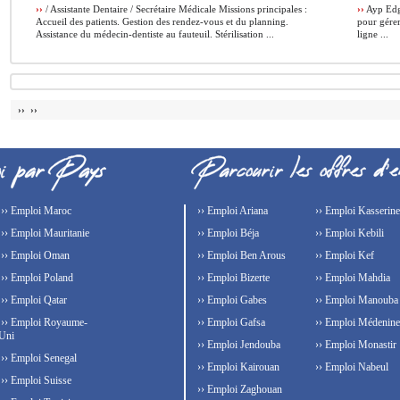
››
/ Assistante Dentaire / Secrétaire Médicale Missions principales :
››
Ayp Edg
Accueil des patients. Gestion des rendez-vous et du planning.
pour gérer
Assistance du médecin-dentiste au fauteuil. Stérilisation ...
ligne ...
›› ››
›› Emploi Maroc
›› Emploi Ariana
›› Emploi Kasserine
›› Emploi Mauritanie
›› Emploi Béja
›› Emploi Kebili
›› Emploi Oman
›› Emploi Ben Arous
›› Emploi Kef
›› Emploi Poland
›› Emploi Bizerte
›› Emploi Mahdia
›› Emploi Qatar
›› Emploi Gabes
›› Emploi Manouba
›› Emploi Royaume-
›› Emploi Gafsa
›› Emploi Médenine
Uni
›› Emploi Jendouba
›› Emploi Monastir
›› Emploi Senegal
›› Emploi Kairouan
›› Emploi Nabeul
›› Emploi Suisse
›› Emploi Zaghouan