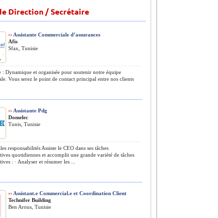
e Direction / Secrétaire
››
Assistante Commerciale d’assurances
Afis
Sfax, Tunisie
 : Dynamique et organisée pour soutenir notre équipe
e. Vous serez le point de contact principal entre nos clients
››
Assistante Pdg
Domelec
Tunis, Tunisie
les responsabilités Assiste le CEO dans ses tâches
tives quotidiennes et accomplit une grande variété de tâches
ives : · Analyser et résumer les ...
››
Assistant.e Commercial.e et Coordination Client
Technifer Building
Ben Arous, Tunisie