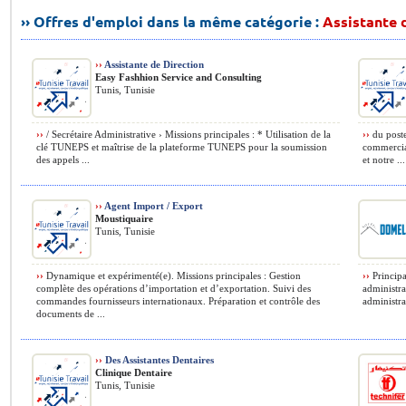
›› Offres d'emploi dans la même catégorie :
Assistante d
››
Assistante de Direction
Easy Fashhion Service and Consulting
Tunis, Tunisie
››
/ Secrétaire Administrative › Missions principales : * Utilisation de la
››
du poste
clé TUNEPS et maîtrise de la plateforme TUNEPS pour la soumission
commercial
des appels ...
et notre ...
››
Agent Import / Export
Moustiquaire
Tunis, Tunisie
››
Dynamique et expérimenté(e). Missions principales : Gestion
››
Principa
complète des opérations d’importation et d’exportation. Suivi des
administra
commandes fournisseurs internationaux. Préparation et contrôle des
administrat
documents de ...
››
Des Assistantes Dentaires
Clinique Dentaire
Tunis, Tunisie