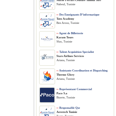
Mario Ferrari Couture Tunisia Sarl
Nabeul, Tunisie
››
Des Enseignants D’informatique
Tuto Academy
Ben Arous, Tunisie
››
Agent de Billetterie
Karam Tours
Sfax, Tunisie
››
Talent Acquisition Specialist
Stars Airlines Services
Ariana, Tunisie
››
Assistante Coordination et Dispatching
Thermo Glory
Ariana, Tunisie
››
Représentant Commercial
Paco S.a
Bizerte, Tunisie
››
Responsable Qse
Aerotech Tunisie