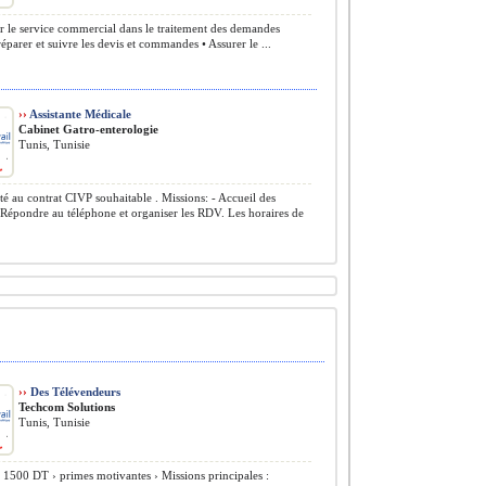
er le service commercial dans le traitement des demandes
Préparer et suivre les devis et commandes • Assurer le ...
››
Assistante Médicale
Cabinet Gatro-enterologie
Tunis, Tunisie
ité au contrat CIVP souhaitable . Missions: - Accueil des
- Répondre au téléphone et organiser les RDV. Les horaires de
››
Des Télévendeurs
Techcom Solutions
Tunis, Tunisie
: 1500 DT › primes motivantes › Missions principales :