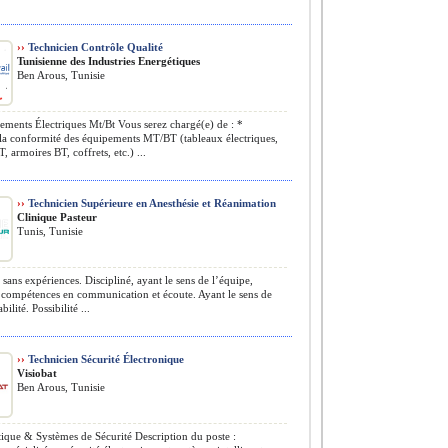
››
Technicien Contrôle Qualité
Tunisienne des Industries Energétiques
Ben Arous, Tunisie
ments Électriques Mt/Bt Vous serez chargé(e) de : *
la conformité des équipements MT/BT (tableaux électriques,
, armoires BT, coffrets, etc.) ...
››
Technicien Supérieure en Anesthésie et Réanimation
Clinique Pasteur
Tunis, Tunisie
sans expériences. Discipliné, ayant le sens de l’équipe,
 compétences en communication et écoute. Ayant le sens de
bilité. Possibilité ...
››
Technicien Sécurité Électronique
Visiobat
Ben Arous, Tunisie
que & Systèmes de Sécurité Description du poste :