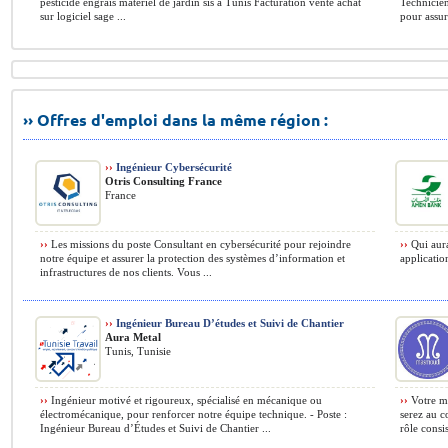
pesticide engrais matériel de jardin sis a Tunis Facturation vente achat
Technicien
sur logiciel sage ...
pour assure
›› Offres d'emploi dans la même région :
››
Ingénieur Cybersécurité
Otris Consulting France
France
››
Les missions du poste Consultant en cybersécurité pour rejoindre
››
Qui aura
notre équipe et assurer la protection des systèmes d’information et
applicatio
infrastructures de nos clients. Vous ...
››
Ingénieur Bureau D’études et Suivi de Chantier
Aura Metal
Tunis, Tunisie
››
Ingénieur motivé et rigoureux, spécialisé en mécanique ou
››
Votre mi
électromécanique, pour renforcer notre équipe technique. - Poste :
serez au 
Ingénieur Bureau d’Études et Suivi de Chantier ...
rôle consis