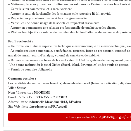
– Mettre en place les protocoles d’utilisation des solutions de l’entreprise chez les clients e
– Gérer le suivi commercial et la recouvrement.
– Assurer le suivi de la clientèle, les formations et le reporting lié à l’activité.
– Respecter les procédures qualité et les consignes sécurité.
– Véhiculer une bonne image de la société en respectant ses valeurs.
– Assurer en permanence une relation professionnelle de qualité avec les clients.
– Réaliser les objectifs de suivi et de maintien du chiffre d’affaires du secteur et du portefe
Profil recherché :
– De formation d’études supérieures technique électromécanique ou électro-technique , ave
– Aptitudes requises : autonomie, persévérance, patience, force de proposition, capacité de
travail de terrain, esprit d’analyse, volonté de carrière et de stabilité.
– Bonne connaissance des bases de la certification ISO et du système de management qualit
-Une bonne maîtrise du logiciel Office (Excel, Word, Powerpoint) et des outils de gestion.
– Permis de conduire obligatoire
Comment postuler :
Les candidats doivent adresser leurs CV, demandes de travail (lettre de motivation, diplôme
Ville :
Sousse
Nom / Entreprise :
NEODEME
Email : /> Tel / Fax :
73323553 / 73323063
Adresse :
zone industrielle Messadine 4013, M’saken
Site Web :
http://neodeme.com/FR/Accueil
أرسل سيرتك الذاتية
›› Envoyer votre CV ››
‹‹ 