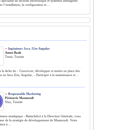
 spécialisé en sécurité électronique et systèmes intelligents
r l’installation, la configuration et ...
››
Ingénieurs Java J2ee Angular
Amen Bank
Tunis, Tunisie
 la tâche de – Concevoir, développer et mettre en place des
ns en Java J2ee, Angular, – Participer à la maintenance et ...
››
Responsable Marketing
Pâtisserie Masmoudi
Sfax, Tunisie
ssion stratégique - Rattaché(e) à la Direction Générale, vous
cœur de la stratégie de développement de Masmoudi. Votre
tera à ...