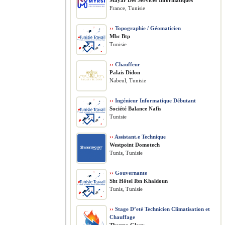
Mayar Des Services Informatiques
France, Tunisie
››
Topographie / Géomaticien
Mbc Btp
Tunisie
››
Chauffeur
Palais Didon
Nabeul, Tunisie
››
Ingénieur Informatique Débutant
Société Balance Nafis
Tunisie
››
Assistant.e Technique
Westpoint Domotech
Tunis, Tunisie
››
Gouvernante
Sht Hôtel Ibn Khaldoun
Tunis, Tunisie
››
Stage D’eté Technicien Climatisation et
Chauffage