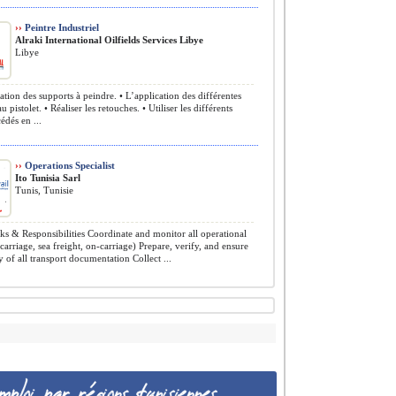
››
Peintre Industriel
Alraki International Oilfields Services Libye
Libye
ation des supports à peindre. • L’application des différentes
u pistolet. • Réaliser les retouches. • Utiliser les différents
édés en ...
››
Operations Specialist
Ito Tunisia Sarl
Tunis, Tunisie
s & Responsibilities Coordinate and monitor all operational
-carriage, sea freight, on-carriage) Prepare, verify, and ensure
 of all transport documentation Collect ...