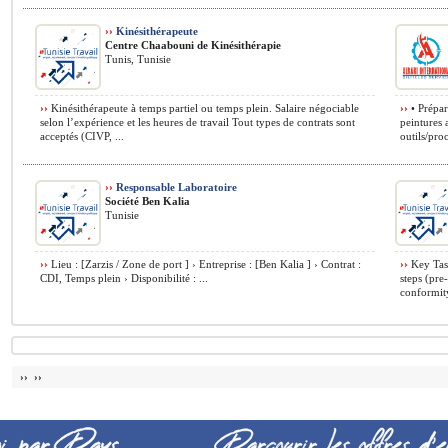
››
Kinésithérapeute
Centre Chaabouni de Kinésithérapie
Tunis, Tunisie
››
Kinésithérapeute à temps partiel ou temps plein. Salaire négociable
››
• Prépar
selon l’expérience et les heures de travail Tout types de contrats sont
peintures a
acceptés (CIVP, ...
outils/proc
››
Responsable Laboratoire
Société Ben Kalia
Tunisie
››
Lieu : [Zarzis / Zone de port ] › Entreprise : [Ben Kalia ] › Contrat :
››
Key Task
CDI, Temps plein › Disponibilité : ...
steps (pre
conformity
›› ››