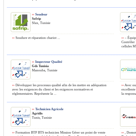
››
Soudeur
Sofrip
Sfax, Tunisie
››
Soudure et réparation chariot ...
››
– Équipe
Contrôler 
cellules MT
››
Inspecteur Qualité
Gds Tunisia
Manouba, Tunisie
››
Développer les processus qualité afin de les mettre en adéquation
››
Avec ou 
avec les exigences du client et les exigences normatives et
excellente
réglementaires. Représente la ...
la responsa
››
Technicien Agricole
Agridis
Tunis, Tunisie
››
Formation BTP BTS technicien Mission Gérer un point de vente
››
, Domoti