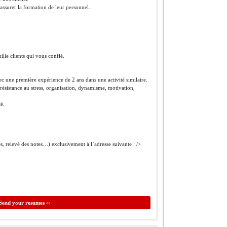
t assurer la formation de leur personnel.
uille clients qui vous confié.
c une première expérience de 2 ans dans une activité similaire.
 résistance au stress, organisation, dynamisme, motivation,
é.
s, relevé des notes…) exclusivement à l’adresse suivante : />
Send your resumes ‹‹