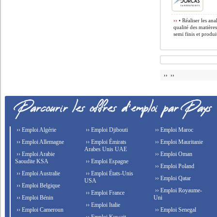
››
• Réaliser les an
qualité des matière
semi finis et produ
›› ››
›› Emploi Algérie
›› Emploi Djibouti
›› Emploi Maroc
›› Emploi Allemagne
›› Emploi Émirats
›› Emploi Mauritanie
Arabes Unis UAE
›› Emploi Arabie
›› Emploi Oman
Saoudite KSA
›› Emploi Espagne
›› Emploi Poland
›› Emploi Australie
›› Emploi États-Unis
›› Emploi Qatar
USA
›› Emploi Belgique
›› Emploi Royaume-
›› Emploi France
›› Emploi Bénin
Uni
›› Emploi Italie
›› Emploi Cameroun
›› Emploi Senegal