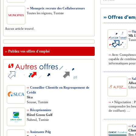
››
Monoprix recrute des Collaborateurs
Toutes les régions, Tunisie
›› Offres d'e
Aucun article trouvé.
››
Opt
Mk L
Tunis
››
Publiez vos offres d'emploi
››
Avec Compétences
capable de combiner
informatiques pour s
››
Sal
Alfo
Liby
››
Conseiller Clientèle en Regroupement de
Crédit
Slca
Sousse, Tunisie
››
• Négociation : P
comprendre les beso
››
Réceptionniste
de coiffure). ...
Hôtel Green Golf
Nabeul, Tunisie
››
Cai
Clin
››
Assistante Pdg
Ben A