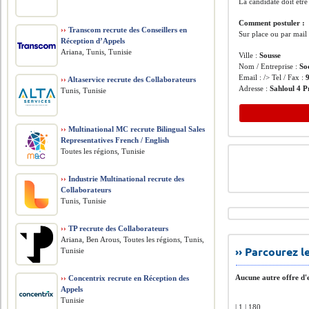
La candidate doit être
Comment postuler :
››
Transcom recrute des Conseillers en
Sur place ou par mail
Réception d’Appels
Ariana, Tunis, Tunisie
Ville :
Sousse
Nom / Entreprise :
So
Email : /> Tel / Fax :
››
Altaservice recrute des Collaborateurs
Adresse :
Sahloul 4 P
Tunis, Tunisie
››
Multinational MC recrute Bilingual Sales
Representatives French / English
Toutes les régions, Tunisie
››
Industrie Multinational recrute des
Collaborateurs
Tunis, Tunisie
››
TP recrute des Collaborateurs
Ariana, Ben Arous, Toutes les régions, Tunis,
›› Parcourez 
Tunisie
Aucune autre offre d'e
››
Concentrix recrute en Réception des
Appels
Tunisie
| 1 | 180