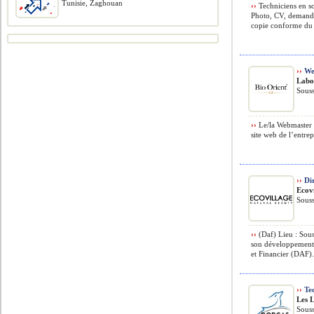
Tunisie, Zaghouan
››
Techniciens en s
Photo, CV, demande
copie conforme du 
››
We
Labo
Souss
››
Le/la Webmaster a
site web de l’entrep
››
Dir
Ecov
Souss
››
(Daf) Lieu : Sous
son développement
et Financier (DAF).
››
Tec
Les 
Souss