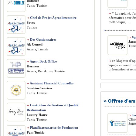
Domelec
Tunis, Tunisie
››
* La rapidité, l’e
››
Chef de Projet Agroalimentaire
nécessaires pour êtr
méthodique, ...
Saveo
Tunisie
››
Ve
››
Des Gestionnaires
Jaou
Ak Conseil
Tunis
Ariana, Tunisie
››
en Magasin d’opt
››
Agent Back Office
équipe au sein d’un
Hermess
présentation et sens
Ariana, Ben Arous, Tunisie
››
Assistant Financial Controller
Sunshine Services
Tunis, Tunisie
›› Offres d'e
››
Contrôleur de Gestion et Qualité
Restauration
Luxury House
››
Tec
Clini
Tunis, Tunisie
Souss
››
Planificateur.trice de Production
Pgm Tunisie