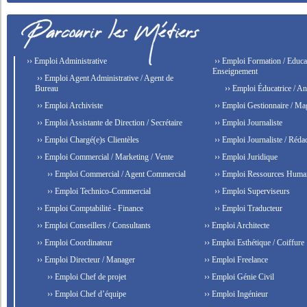
›› Emploi Administrative
›› Emploi Formation / Educat
Enseignement
›› Emploi Agent Administrative / Agent de
Bureau
›› Emploi Éducatrice / An
›› Emploi Archiviste
›› Emploi Gestionnaire / Ma
›› Emploi Assistante de Direction / Secrétaire
›› Emploi Journaliste
›› Emploi Chargé(e)s Clientèles
›› Emploi Journaliste / Rédac
›› Emploi Commercial / Marketing / Vente
›› Emploi Juridique
›› Emploi Commercial / Agent Commercial
›› Emploi Ressources Huma
›› Emploi Technico-Commercial
›› Emploi Superviseurs
›› Emploi Comptabilité - Finance
›› Emploi Traducteur
›› Emploi Conseillers / Consultants
›› Emploi Architecte
›› Emploi Coordinateur
›› Emploi Esthétique / Coiffure
›› Emploi Directeur / Manager
›› Emploi Freelance
›› Emploi Chef de projet
›› Emploi Génie Civil
›› Emploi Chef d’équipe
›› Emploi Ingénieur