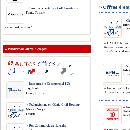
›› Offres d'e
››
Armatis recrute des Collaborateurs
Tunis, Tunisie
››
Cha
Unig
Aucun article trouvé.
Tunis
››
UNIGO Studies re
Assurer le suivi adm
››
Publiez vos offres d'emploi
jusqu’à la finalisati
››
Ass
Adva
Tunis
››
Responsable Commercial B2b
Legaltech
››
En tant qu’assist
rôle clé dans la ges
Tunis, Tunisie
››
Technicien.ne en Génie Civil Routier
››
Ass
African Ways
Techn
Tunisie
Ben A
››
Des Commerciaux Terrain
››
• Assister le ser