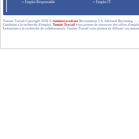
›› Emploi Responsable
›› Emploi IT
Tunisie Travail Copyright 2026 ©
tunisietravail.net
Recrutement 3.0, Inbound Recruiting .- .-.. --- 
Candidats a la recherche d'emploi,
Tunisie Travail
vous permet de retrouver des offres d'emploi 
Entreprises a la recherche de collaborateurs, Tunisie Travail vous permet de diffuser vos annon