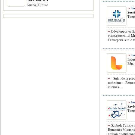
Sawa You Sarl
Ariana, Tunisie
››
Te
Soci
Tunis
››
Développer et fidé
visite,conseil…) M
l’entreprise sur le t
››
Tec
Indus
Béja,
››
- Suivi de la pro
technique. - Respec
internes. ...
››
Ass
Saybo
Tunis
››
Saybolt Tunisie r
Humaines Missions p
gestion quotidienne 