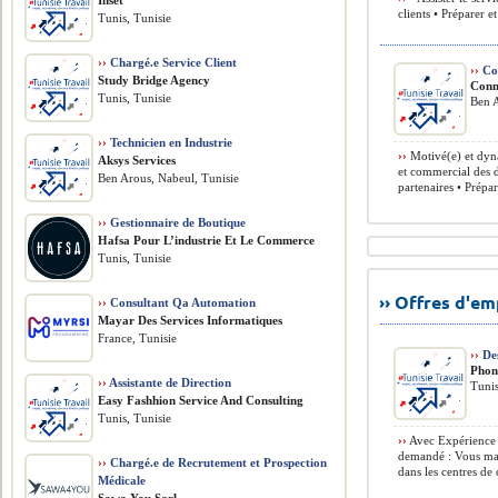
Inset
clients • Préparer e
Tunis, Tunisie
››
Chargé.e Service Client
››
Co
Study Bridge Agency
Conn
Tunis, Tunisie
Ben A
››
Technicien en Industrie
››
Motivé(e) et dyna
Aksys Services
et commercial des d
Ben Arous, Nabeul, Tunisie
partenaires • Prépar
››
Gestionnaire de Boutique
Hafsa Pour L’industrie Et Le Commerce
Tunis, Tunisie
›› Offres d'e
››
Consultant Qa Automation
Mayar Des Services Informatiques
France, Tunisie
››
Des
Phon
››
Assistante de Direction
Tunis
Easy Fashhion Service And Consulting
Tunis, Tunisie
››
Avec Expérience 
demandé : Vous mai
››
Chargé.e de Recrutement et Prospection
dans les centres de 
Médicale