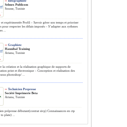
››
Infographiste
Selmex Publicom
Sousse, Tunisie
 et expérimentée Profil – Savoir gérer son temps et prioriser
tés pour respecter les délais imposés – S’adapter aux rythmes
s ...
››
Graphiste
Hannibal Training
Ariana, Tunisie
r la création et la réalisation graphique de supports de
ion print et électronique – Conception et réalisation des
sous photoshop/ ...
››
Technicien Prepresse
Société Imprimerie Beta
Ariana, Tunisie
en prépresse débutant(contrat sivp) Connaissances en ctp
to plate) ...