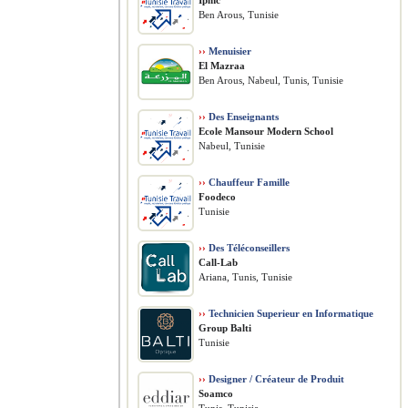
Ipmc
Ben Arous, Tunisie
››
Menuisier
El Mazraa
Ben Arous, Nabeul, Tunis, Tunisie
››
Des Enseignants
Ecole Mansour Modern School
Nabeul, Tunisie
››
Chauffeur Famille
Foodeco
Tunisie
››
Des Téléconseillers
Call-Lab
Ariana, Tunis, Tunisie
››
Technicien Superieur en Informatique
Group Balti
Tunisie
››
Designer / Créateur de Produit
Soamco