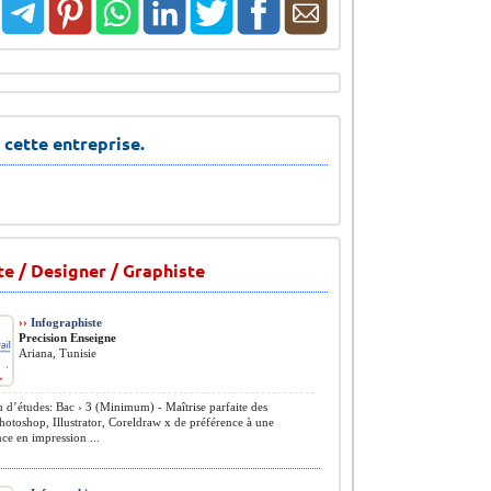
 cette entreprise.
te / Designer / Graphiste
››
Infographiste
Precision Enseigne
Ariana, Tunisie
 d’études: Bac › 3 (Minimum) - Maîtrise parfaite des
Photoshop, Illustrator, Coreldraw x de préférence à une
ce en impression ...