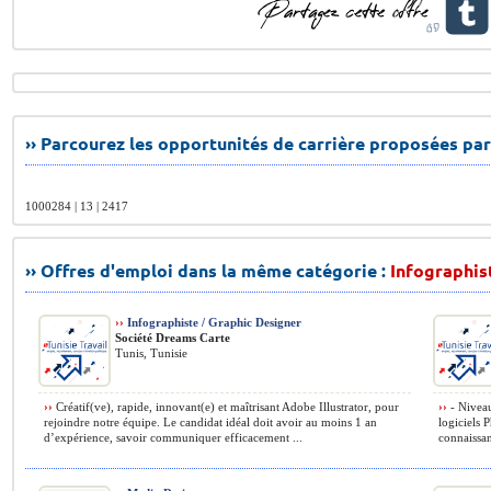
›› Parcourez les opportunités de carrière proposées par
1000284 | 13 | 2417
›› Offres d'emploi dans la même catégorie :
Infographis
››
Infographiste / Graphic Designer
Société Dreams Carte
Tunis, Tunisie
››
Créatif(ve), rapide, innovant(e) et maîtrisant Adobe Illustrator, pour
››
- Niveau
rejoindre notre équipe. Le candidat idéal doit avoir au moins 1 an
logiciels 
d’expérience, savoir communiquer efficacement ...
connaissan