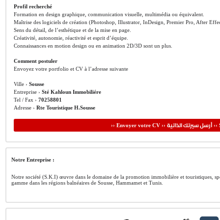
Profil recherché
Formation en design graphique, communication visuelle, multimédia ou équivalent.
Maîtrise des logiciels de création (Photoshop, Illustrator, InDesign, Premier Pro, After Eff
Sens du détail, de l’esthétique et de la mise en page.
Créativité, autonomie, réactivité et esprit d’équipe.
Connaissances en motion design ou en animation 2D/3D sont un plus.
Comment postuler
Envoyez votre portfolio et CV à l’adresse suivante
Ville ›
Sousse
Entreprise ›
Sté Kahloun Immobiliére
Tel / Fax ›
70258801
Adresse ›
Rte Touristique H.Sousse
أرسل سيرتك الذاتية
›› Envoyer votre CV ››
‹‹ 
Notre Entreprise :
Notre société (S.K.I) œuvre dans le domaine de la promotion immobilière et touristiques, spé
gamme dans les régions balnéaires de Sousse, Hammamet et Tunis.