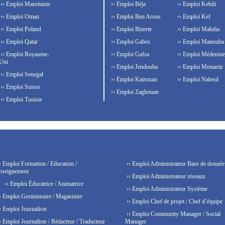
›› Emploi Mauritanie
›› Emploi Béja
›› Emploi Kebili
›› Emploi Oman
›› Emploi Ben Arous
›› Emploi Kef
›› Emploi Poland
›› Emploi Bizerte
›› Emploi Mahdia
›› Emploi Qatar
›› Emploi Gabes
›› Emploi Manouba
›› Emploi Royaume-
›› Emploi Gafsa
›› Emploi Médenine
Uni
›› Emploi Jendouba
›› Emploi Monastir
›› Emploi Senegal
›› Emploi Kairouan
›› Emploi Nabeul
›› Emploi Suisse
›› Emploi Zaghouan
›› Emploi Tunisie
› Emploi Formation / Education /
›› Emploi Administrateur Base de donnée
nseignement
›› Emploi Administrateur réseaux
›› Emploi Éducatrice / Animatrice
›› Emploi Administrateur Système
› Emploi Gestionnaire / Magasinier
›› Emploi Chef de projet / Chef d’équipe
› Emploi Journaliste
›› Emploi Community Manager / Social
› Emploi Journaliste / Rédacteur / Traducteur
Manager