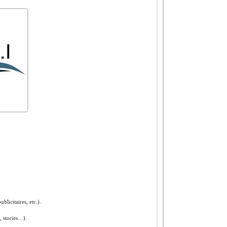
blicitaires, etc.).
, stories…).