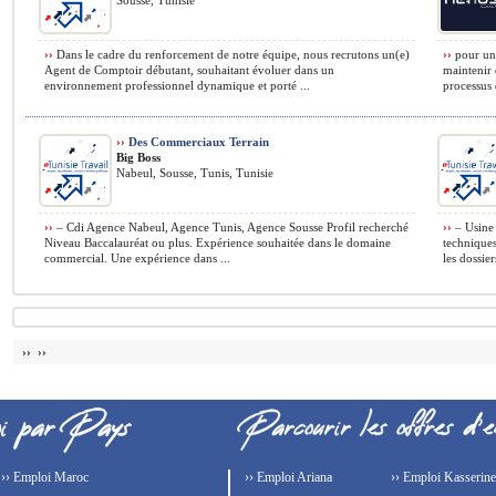
Sousse, Tunisie
››
Dans le cadre du renforcement de notre équipe, nous recrutons un(e)
››
pour une
Agent de Comptoir débutant, souhaitant évoluer dans un
maintenir 
environnement professionnel dynamique et porté ...
processus 
››
Des Commerciaux Terrain
Big Boss
Nabeul, Sousse, Tunis, Tunisie
››
– Cdi Agence Nabeul, Agence Tunis, Agence Sousse Profil recherché
››
– Usine 
Niveau Baccalauréat ou plus. Expérience souhaitée dans le domaine
techniques
commercial. Une expérience dans ...
les dossier
›› ››
›› Emploi Maroc
›› Emploi Ariana
›› Emploi Kasserine