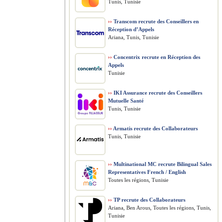
Tunis, Tunisie
››
Transcom recrute des Conseillers en
Réception d’Appels
Ariana, Tunis, Tunisie
››
Concentrix recrute en Réception des
Appels
Tunisie
››
IKI Assurance recrute des Conseillers
Mutuelle Santé
Tunis, Tunisie
››
Armatis recrute des Collaborateurs
Tunis, Tunisie
››
Multinational MC recrute Bilingual Sales
Representatives French / English
Toutes les régions, Tunisie
››
TP recrute des Collaborateurs
Ariana, Ben Arous, Toutes les régions, Tunis,
Tunisie