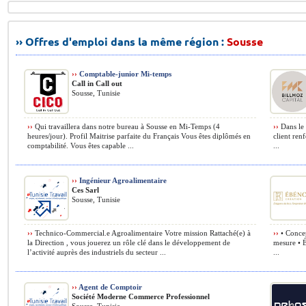
›› Offres d'emploi dans la même région :
Sousse
››
Comptable-junior Mi-temps
Call in Call out
Sousse, Tunisie
››
Qui travaillera dans notre bureau à Sousse en Mi-Temps (4
››
Dans le 
heures/jour). Profil Maitrise parfaite du Français Vous êtes diplômés en
client renf
comptabilité. Vous êtes capable ...
...
››
Ingénieur Agroalimentaire
Ces Sarl
Sousse, Tunisie
››
Technico-Commercial.e Agroalimentaire Votre mission Rattaché(e) à
››
• Concep
la Direction , vous jouerez un rôle clé dans le développement de
mesure • É
l’activité auprès des industriels du secteur ...
...
››
Agent de Comptoir
Société Moderne Commerce Professionnel