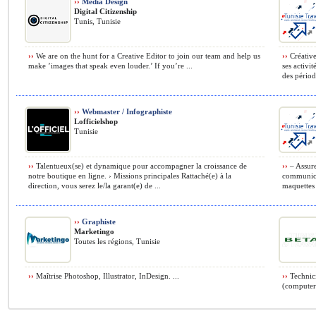
››
Media Design
Digital Citizenship
Tunis, Tunisie
››
We are on the hunt for a Creative Editor to join our team and help us
››
Créative
make ’images that speak even louder.’ If you’re ...
ses activi
des période
››
Webmaster / Infographiste
Lofficielshop
Tunisie
››
Talentueux(se) et dynamique pour accompagner la croissance de
››
– Assure
notre boutique en ligne. › Missions principales Rattaché(e) à la
communicat
direction, vous serez le/la garant(e) de ...
maquettes 
››
Graphiste
Marketingo
Toutes les régions, Tunisie
››
Maîtrise Photoshop, Illustrator, InDesign. ...
››
Technici
(computer 