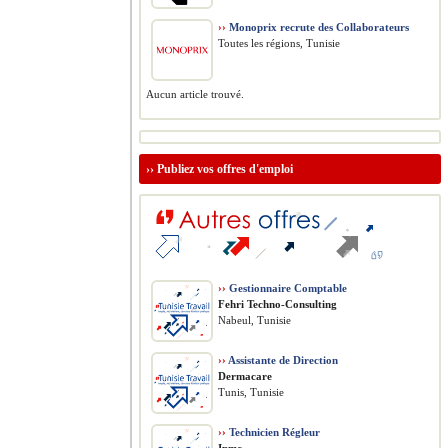
››
Monoprix recrute des Collaborateurs
Toutes les régions, Tunisie
Aucun article trouvé.
››
Publiez vos offres d'emploi
››
Gestionnaire Comptable
Fehri Techno-Consulting
Nabeul, Tunisie
››
Assistante de Direction
Dermacare
Tunis, Tunisie
››
Technicien Régleur