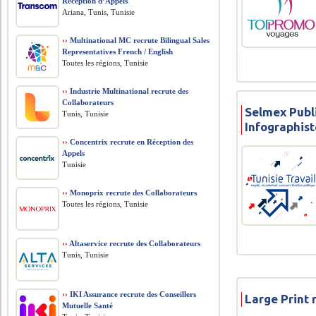
Réception d’Appels
Ariana, Tunis, Tunisie
››
Multinational MC recrute Bilingual Sales
Representatives French / English
Toutes les régions, Tunisie
››
Industrie Multinational recrute des
Collaborateurs
Selmex Publ
Tunis, Tunisie
Infographis
››
Concentrix recrute en Réception des
Appels
Tunisie
››
Monoprix recrute des Collaborateurs
Toutes les régions, Tunisie
››
Altaservice recrute des Collaborateurs
Tunis, Tunisie
››
IKI Assurance recrute des Conseillers
Large Print 
Mutuelle Santé