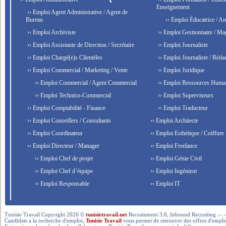
Enseignement
›› Emploi Agent Administrative / Agent de
Bureau
›› Emploi Éducatrice / An
›› Emploi Archiviste
›› Emploi Gestionnaire / Ma
›› Emploi Assistante de Direction / Secrétaire
›› Emploi Journaliste
›› Emploi Chargé(e)s Clientèles
›› Emploi Journaliste / Rédac
›› Emploi Commercial / Marketing / Vente
›› Emploi Juridique
›› Emploi Commercial / Agent Commercial
›› Emploi Ressources Huma
›› Emploi Technico-Commercial
›› Emploi Superviseurs
›› Emploi Comptabilité - Finance
›› Emploi Traducteur
›› Emploi Conseillers / Consultants
›› Emploi Architecte
›› Emploi Coordinateur
›› Emploi Esthétique / Coiffure
›› Emploi Directeur / Manager
›› Emploi Freelance
›› Emploi Chef de projet
›› Emploi Génie Civil
›› Emploi Chef d’équipe
›› Emploi Ingénieur
›› Emploi Responsable
›› Emploi IT
Tunisie Travail Copyright 2026 ©
tunisietravail.net
Recrutement 3.0, Inbound Recruiting .- .-.. --- 
Candidats a la recherche d'emploi,
Tunisie Travail
vous permet de retrouver des offres d'emploi 