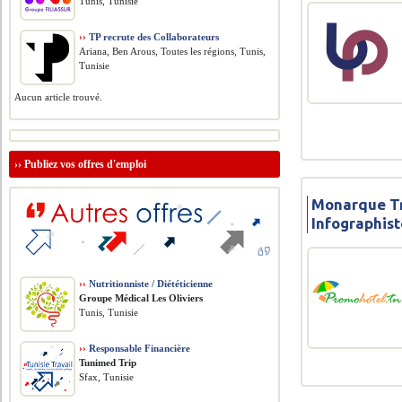
Tunis, Tunisie
››
TP recrute des Collaborateurs
Ariana, Ben Arous, Toutes les régions, Tunis,
Tunisie
Aucun article trouvé.
››
Publiez vos offres d'emploi
Monarque Tr
Infographis
››
Nutritionniste / Diététicienne
Groupe Médical Les Oliviers
Tunis, Tunisie
››
Responsable Financière
Tunimed Trip
Sfax, Tunisie