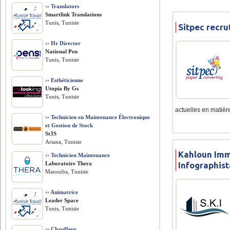
››
Translators
Smartlink Translations
Tunis, Tunisie
Sitpec recru
››
Hr Director
National Pen
Tunis, Tunisie
››
Esthéticienne
Utopia By Gs
Tunis, Tunisie
actuelles en matière
››
Technicien en Maintenance Électronique
et Gestion de Stock
St3S
Ariana, Tunisie
Kahloun Imm
››
Technicien Maintenance
Laboratoire Thera
Infographis
Manouba, Tunisie
››
Animatrice
Leader Space
Tunis, Tunisie
››
Chauffeur