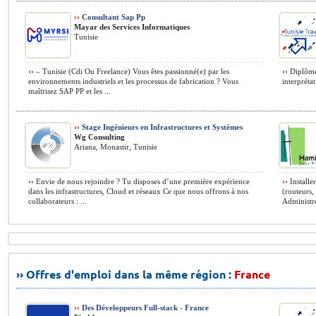
››
Consultant Sap Pp
Mayar des Services Informatiques
Tunisie
››
– Tunisie (Cdi Ou Freelance) Vous êtes passionné(e) par les
››
Diplôme 
environnements industriels et les processus de fabrication ? Vous
interpréta
maîtrisez SAP PP et les ...
››
Stage Ingénieurs en Infrastructures et Systèmes
Wg Consulting
Ariana, Monastir, Tunisie
››
Envie de nous rejoindre ? Tu disposes d’une première expérience
››
Installe
dans les infrastructures, Cloud et réseaux Ce que nous offrons à nos
(routeurs,
collaborateurs : ...
Administrer
›› Offres d'emploi dans la même région :
France
››
Des Développeurs Full-stack - France