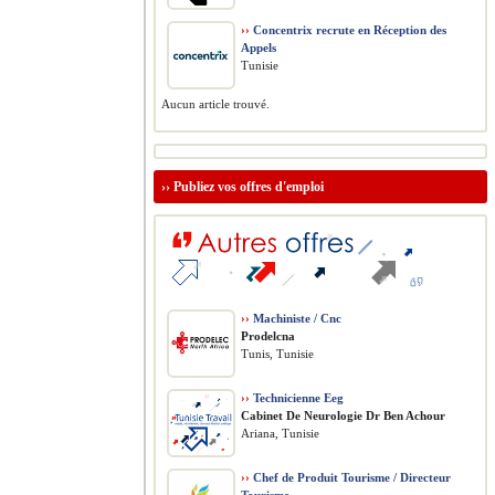
››
Concentrix recrute en Réception des
Appels
Tunisie
Aucun article trouvé.
››
Publiez vos offres d'emploi
››
Machiniste / Cnc
Prodelcna
Tunis, Tunisie
››
Technicienne Eeg
Cabinet De Neurologie Dr Ben Achour
Ariana, Tunisie
››
Chef de Produit Tourisme / Directeur