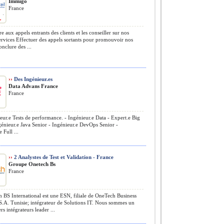
Immigo
France
 aux appels entrants des clients et les conseiller sur nos
ervices Effectuer des appels sortants pour promouvoir nos
onclure des ...
››
Des Ingénieur.es
Data Advans France
France
eur.e Tests de performance. - Ingénieur.e Data - Expert.e Big
génieur.e Java Senior - Ingénieur.e DevOps Senior -
 Full ...
››
2 Analystes de Test et Validation - France
Groupe Onetech Bs
France
BS International est une ESN, filiale de OneTech Business
S.A. Tunisie; intégrateur de Solutions IT. Nous sommes un
rs intégrateurs leader ...