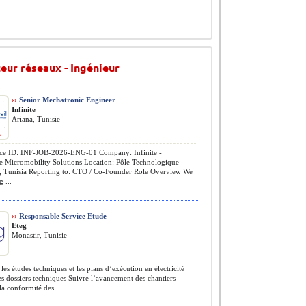
eur réseaux - Ingénieur
››
Senior Mechatronic Engineer
Infinite
Ariana, Tunisie
ce ID: INF-JOB-2026-ENG-01 Company: Infinite -
le Micromobility Solutions Location: Pôle Technologique
, Tunisia Reporting to: CTO / Co-Founder Role Overview We
 ...
››
Responsable Service Etude
Eteg
Monastir, Tunisie
les études techniques et les plans d’exécution en électricité
es dossiers techniques Suivre l’avancement des chantiers
la conformité des ...