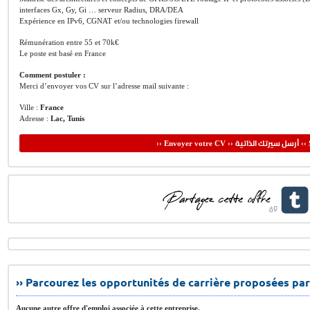
interfaces Gx, Gy, Gi … serveur Radius, DRA/DEA
Expérience en IPv6, CGNAT et/ou technologies firewall
Rémunération entre 55 et 70k€
Le poste est basé en France
Comment postuler :
Merci d’envoyer vos CV sur l’adresse mail suivante :
Ville :
France
Adresse :
Lac, Tunis
أرسل سيرتك الذاتية
›› Envoyer votre CV ››
‹‹ 
›› Parcourez les opportunités de carrière proposées par
Aucune autre offre d'emploi associée à cette entreprise.