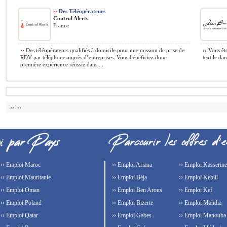
››
Des Téléopérateurs
Control Alerts
France
››
Des téléopérateurs qualifiés à domicile pour une mission de prise de
››
Vous êt
RDV par téléphone auprès d’entreprises. Vous bénéficiez dune
textile da
première expérience réussie dans ...
›› ››
›› Emploi Maroc
›› Emploi Ariana
›› Emploi Kasserine
›› Emploi Mauritanie
›› Emploi Béja
›› Emploi Kebili
›› Emploi Oman
›› Emploi Ben Arous
›› Emploi Kef
›› Emploi Poland
›› Emploi Bizerte
›› Emploi Mahdia
›› Emploi Qatar
›› Emploi Gabes
›› Emploi Manouba