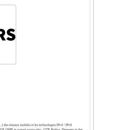
es réseaux mobiles et les technologies IPv4 / IPv6
GP, OSPF et autres) protocoles : GTP, Radius, Diameter et des