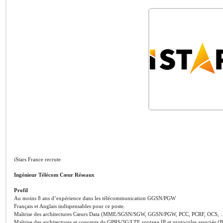
iStars France recrute
Ingénieur Télécom Cœur Réseaux
Profil
Au moins 8 ans d’expérience dans les télécommunication GGSN/PGW
Français et Anglais indispensables pour ce poste.
Maîtrise des architectures Cœurs Data (MME/SGSN/SGW, GGSN/PGW, PCC, PCRF, OCS, …) d
Maîtrise des architectures et concepts de GPRS/3G/LTE routage IP et protocoles associés (B