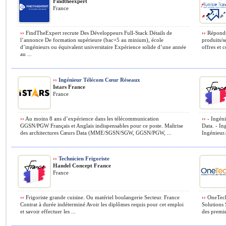
Findtheexpert
France
››
FindTheExpert recrute Des Développeurs Full-Stack Détails de
››
Répondre
l’annonce De formation supérieure (bac+5 au minium), école
produits/s
d’ingénieurs ou équivalent universitaire Expérience solide d’une année
offres et c
au ...
››
Ingénieur Télécom Cœur Réseaux
Istars France
France
››
Au moins 8 ans d’expérience dans les télécommunication
››
- Ingéni
GGSN/PGW Français et Anglais indispensables pour ce poste. Maîtrise
Data. - In
des architectures Cœurs Data (MME/SGSN/SGW, GGSN/PGW, ...
Ingénieur.e
››
Technicien Frigoriste
Handel Concept France
France
››
Frigoriste grande cuisine. Ou matériel boulangerie Secteur. France
››
OneTech 
Contrat à durée indéterminé Avoir les diplômes requis pour cet emploi
Solutions 
et savoir effectuer les ...
des premie