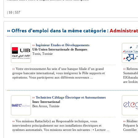
| 10 | 557
›› Offres d'emploi dans la même catégorie :
Administrat
››
Ingénieur Etudes et Développements
Uib Union Internationale de Banques
Tunis, Tunisie
››
Votre environnement Au sein d’une banque filiale d’un grand
››
Referen
groupe bancaire international, vous intégrerez le Pôle supports et
Sustainab
opérations. Vous participerez aux différents nouveaux ...
ElGhazala
are looking
››
Technicien Câblage Électrique et Automatismes
Imec International
Ben Arous, Tunisie
››
Vos missions Rattaché(e) au Responsable technique, vous
››
Réaliser 
interviendrez principalement sur nos installations électriques et
Préparer l
systèmes automatisés. Vos missions seront les suivantes : • Lecture ...
Contrôler 