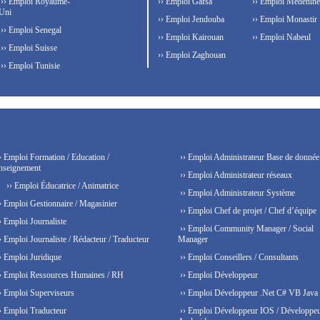
›› Emploi Royaume-
›› Emploi Gafsa
›› Emploi Médenine
Uni
›› Emploi Jendouba
›› Emploi Monastir
›› Emploi Senegal
›› Emploi Kairouan
›› Emploi Nabeul
›› Emploi Suisse
›› Emploi Zaghouan
›› Emploi Tunisie
› Emploi Formation / Education /
›› Emploi Administrateur Base de donnée
nseignement
›› Emploi Administrateur réseaux
›› Emploi Éducatrice / Animatrice
›› Emploi Administrateur Système
› Emploi Gestionnaire / Magasinier
›› Emploi Chef de projet / Chef d’équipe
› Emploi Journaliste
›› Emploi Community Manager / Social
› Emploi Journaliste / Rédacteur / Traducteur
Manager
› Emploi Juridique
›› Emploi Conseillers / Consultants
› Emploi Ressources Humaines / RH
›› Emploi Développeur
› Emploi Superviseurs
›› Emploi Développeur .Net C# VB Java
› Emploi Traducteur
›› Emploi Développeur IOS / Développe