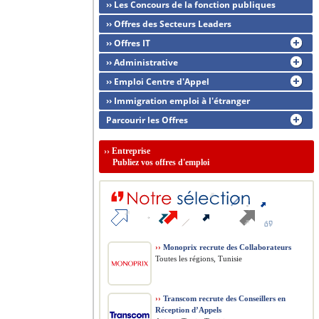
›› Les Concours de la fonction publiques
›› Offres des Secteurs Leaders
›› Offres IT
›› Administrative
›› Emploi Centre d'Appel
›› Immigration emploi à l'étranger
Parcourir les Offres
››
Entreprise
Publiez vos offres d'emploi
››
Monoprix recrute des Collaborateurs
Toutes les régions, Tunisie
››
Transcom recrute des Conseillers en
Réception d’Appels