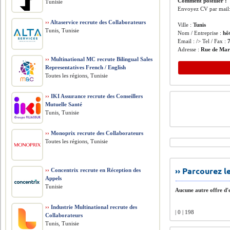
Comment postuler :
Tunisie
Envoyez CV par mail
››
Altaservice recrute des Collaborateurs
Ville :
Tunis
Tunis, Tunisie
Nom / Entreprise :
hô
Email : /> Tel / Fax :
Adresse :
Rue de Mars
››
Multinational MC recrute Bilingual Sales
Representatives French / English
Toutes les régions, Tunisie
››
IKI Assurance recrute des Conseillers
Mutuelle Santé
Tunis, Tunisie
››
Monoprix recrute des Collaborateurs
Toutes les régions, Tunisie
›› Parcourez 
››
Concentrix recrute en Réception des
Appels
Tunisie
Aucune autre offre d'e
››
Industrie Multinational recrute des
| 0 | 198
Collaborateurs
Tunis, Tunisie