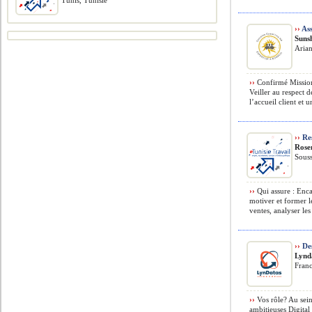
Tunis, Tunisie
››
Ass
Suns
Arian
››
Confirmé Mission
Veiller au respect 
l’accueil client et un
››
Re
Rose
Souss
››
Qui assure : Enc
motiver et former l
ventes, analyser les 
››
Des
Lynd
Fran
››
Vos rôle? Au sein
ambitieuses Digital