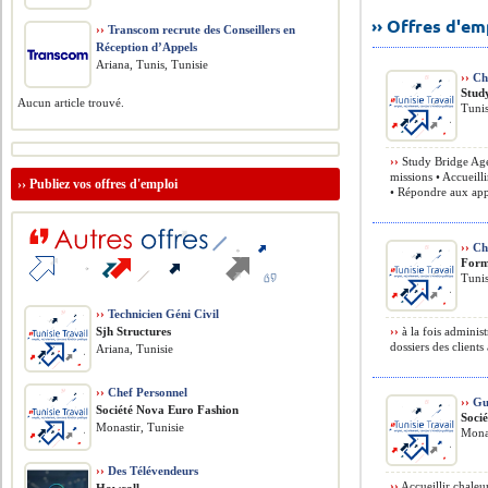
›› Offres d'e
››
Transcom recrute des Conseillers en
Réception d’Appels
Ariana, Tunis, Tunisie
››
Cha
Stud
Aucun article trouvé.
Tunis
››
Study Bridge Age
missions • Accueilli
››
Publiez vos offres d'emploi
• Répondre aux appe
››
Cha
Form
Tunis
››
Technicien Géni Civil
Sjh Structures
››
à la fois administ
dossiers des clients
Ariana, Tunisie
››
Chef Personnel
››
Gui
Société Nova Euro Fashion
Soci
Monastir, Tunisie
Monas
››
Des Télévendeurs
››
Accueillir chaleu