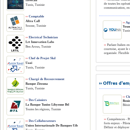
Howcall
de toutes les opéra
Tunis, Tunisie
communication, en a
››
Comptable
Altra Call
››
Age
Sousse, Tunisie
You
Tunis
››
Electrical Technician
Lrt Innovation Labs
››
Parlant Italien e
Ben Arous, Tunisie
courtoise, ayant le 
organisée. Flexible 
››
Chef de Projet Skd
Uaai
Tunis, Tunisie
››
Chargé de Recouvrement
›› Offres d'e
Banque Zitouna
Tunis, Tunisie
››
Che
››
Des Caissiers
Benin
La Banque Tuniso Libyenne Btl
Béni
Toutes les régions, Tunisie
››
Compétences - Pil
››
Des Collaborateurs
forts enjeux - Pil
Union Internationale De Banques Uib
Définir et déployer 