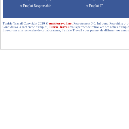
›› Emploi Responsable
›› Emploi IT
Tunisie Travail Copyright 2026 ©
tunisietravail.net
Recrutement 3.0, Inbound Recruiting .- .-.. --- 
Candidats a la recherche d'emploi,
Tunisie Travail
vous permet de retrouver des offres d'emploi 
Entreprises a la recherche de collaborateurs, Tunisie Travail vous permet de diffuser vos annon