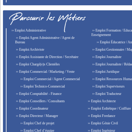
›› Emploi Administrative
›› Emploi Formation / Educat
Enseignement
›› Emploi Agent Administrative / Agent de
Bureau
›› Emploi Éducatrice / An
›› Emploi Archiviste
›› Emploi Gestionnaire / Ma
›› Emploi Assistante de Direction / Secrétaire
›› Emploi Journaliste
›› Emploi Chargé(e)s Clientèles
›› Emploi Journaliste / Rédac
›› Emploi Commercial / Marketing / Vente
›› Emploi Juridique
›› Emploi Commercial / Agent Commercial
›› Emploi Ressources Huma
›› Emploi Technico-Commercial
›› Emploi Superviseurs
›› Emploi Comptabilité - Finance
›› Emploi Traducteur
›› Emploi Conseillers / Consultants
›› Emploi Architecte
›› Emploi Coordinateur
›› Emploi Esthétique / Coiffure
›› Emploi Directeur / Manager
›› Emploi Freelance
›› Emploi Chef de projet
›› Emploi Génie Civil
›› Emploi Chef d’équipe
›› Emploi Ingénieur