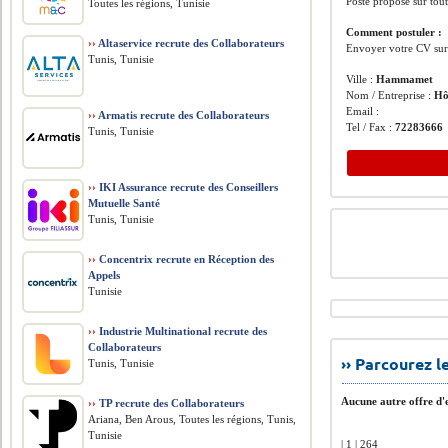
Poste proposé sur tou
Toutes les régions, Tunisie
Comment postuler :
››
Altaservice recrute des Collaborateurs
Envoyer votre CV sur 
Tunis, Tunisie
Ville :
Hammamet
Nom / Entreprise :
Hô
Email :
››
Armatis recrute des Collaborateurs
Tel / Fax :
72283666
Tunis, Tunisie
››
IKI Assurance recrute des Conseillers
Mutuelle Santé
Tunis, Tunisie
››
Concentrix recrute en Réception des
Appels
Tunisie
››
Industrie Multinational recrute des
Collaborateurs
›› Parcourez 
Tunis, Tunisie
Aucune autre offre d'e
››
TP recrute des Collaborateurs
Ariana, Ben Arous, Toutes les régions, Tunis,
Tunisie
| 1 | 264