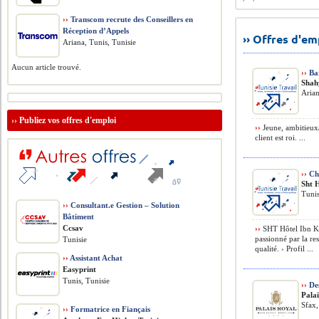
››
Transcom recrute des Conseillers en
Réception d’Appels
›› Offres d'e
Ariana, Tunis, Tunisie
Aucun article trouvé.
››
Bar
Shah
Arian
››
Publiez vos offres d'emploi
››
Jeune, ambitieux/
client est roi. ...
››
Che
Sht 
Tunis
››
Consultant.e Gestion – Solution
Bâtiment
Ccsav
››
SHT Hôtel Ibn Kh
passionné par la re
Tunisie
qualité. › Profil ...
››
Assistant Achat
Easyprint
Tunis, Tunisie
››
Des
Pala
Sfax,
››
Formatrice en Fiançais