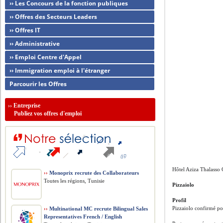
›› Les Concours de la fonction publiques
›› Offres des Secteurs Leaders
›› Offres IT
›› Administrative
›› Emploi Centre d'Appel
›› Immigration emploi à l'étranger
Parcourir les Offres
››
Entreprise
Publiez vos offres d'emploi
Hôtel Aziza Thalasso 
››
Monoprix recrute des Collaborateurs
Toutes les régions, Tunisie
Pizzaiolo
Profil
Pizzaiolo confirmé p
››
Multinational MC recrute Bilingual Sales
Representatives French / English