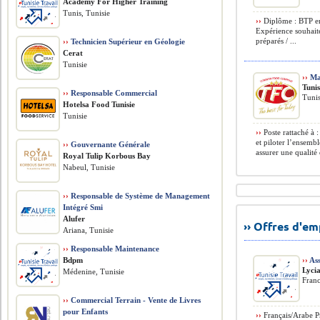
Academy For Higher Training
Tunis, Tunisie
››
Diplôme : BTP en
Expérience souhaité
préparés / ...
››
Technicien Supérieur en Géologie
Cerat
Tunisie
››
Ma
Tuni
››
Responsable Commercial
Tunis
Hotelsa Food Tunisie
Tunisie
››
Poste rattaché à 
et piloter l’ensemb
››
Gouvernante Générale
assurer une qualité 
Royal Tulip Korbous Bay
Nabeul, Tunisie
››
Responsable de Système de Management
Intégré Smi
Alufer
›› Offres d'e
Ariana, Tunisie
››
Responsable Maintenance
Bdpm
››
Ass
Lyci
Médenine, Tunisie
Fran
››
Commercial Terrain - Vente de Livres
pour Enfants
››
Français/Arabe Pro