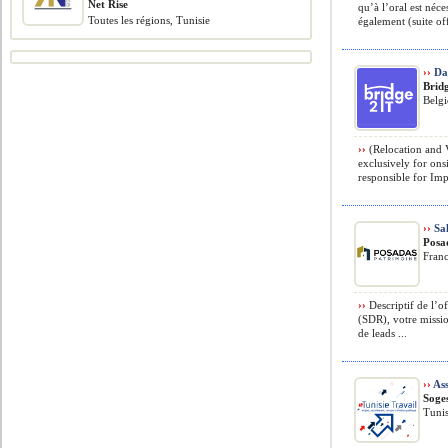
Net Rise
qu’à l’oral est néc
Toutes les régions, Tunisie
également (suite of
››
Da
Brid
Belg
››
(Relocation and V
exclusively for ons
responsible for Imp
››
Sal
Posa
Fran
››
Descriptif de l’o
(SDR), votre mission
de leads ...
››
Ass
Soge
Tunis