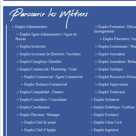
›› Emploi Administrative
›› Emploi Formation / Educat
Enseignement
›› Emploi Agent Administrative / Agent de
Bureau
›› Emploi Éducatrice / An
›› Emploi Archiviste
›› Emploi Gestionnaire / Ma
›› Emploi Assistante de Direction / Secrétaire
›› Emploi Journaliste
›› Emploi Chargé(e)s Clientèles
›› Emploi Journaliste / Rédac
›› Emploi Commercial / Marketing / Vente
›› Emploi Juridique
›› Emploi Commercial / Agent Commercial
›› Emploi Ressources Huma
›› Emploi Technico-Commercial
›› Emploi Superviseurs
›› Emploi Comptabilité - Finance
›› Emploi Traducteur
›› Emploi Conseillers / Consultants
›› Emploi Architecte
›› Emploi Coordinateur
›› Emploi Esthétique / Coiffure
›› Emploi Directeur / Manager
›› Emploi Freelance
›› Emploi Chef de projet
›› Emploi Génie Civil
›› Emploi Chef d’équipe
›› Emploi Ingénieur