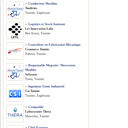
››
Conducteur Machine
Tunifries
Tunisie, Zaghouan
››
Logistics et Stock Assistant
Lrt Innovation Labs
Ben Arous, Tunisie
››
Contrôleur en Fabrication Mécanique
Commeca Tunisie
Nabeul, Tunisie
››
Responsable Magasin / Showroom
Meubles
Sofasam
Tunis, Tunisie
››
Ingénieur Génie Industriel
Csi Tunisie
Tunisie, Zaghouan
››
Comptable
Laboratoire Thera
Manouba, Tunisie
››
Chef d’agence