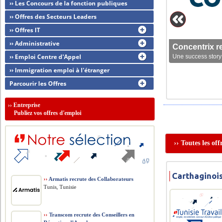
›› Les Concours de la fonction publiques
›› Offres des Secteurs Leaders
›› Offres IT
›› Administrative
Concentrix r
›› Emploi Centre d'Appel
Une success story 
›› Immigration emploi à l'étranger
Parcourir les Offres
››
Entreprise
Publiez vos offres d'emploi
›› Toutes les of
Carthaginois
››
Armatis recrute des Collaborateurs
Tunis, Tunisie
››
Transcom recrute des Conseillers en