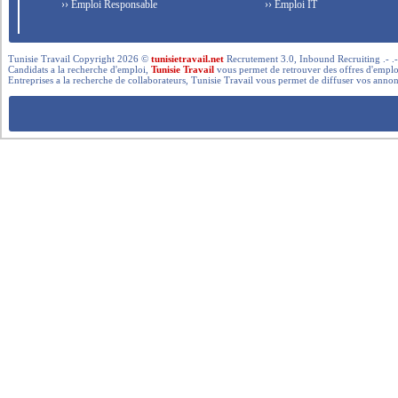
›› Emploi Responsable
›› Emploi IT
Tunisie Travail Copyright 2026 ©
tunisietravail.net
Recrutement 3.0, Inbound Recruiting .- .-.. --- 
Candidats a la recherche d'emploi,
Tunisie Travail
vous permet de retrouver des offres d'emploi 
Entreprises a la recherche de collaborateurs, Tunisie Travail vous permet de diffuser vos annon