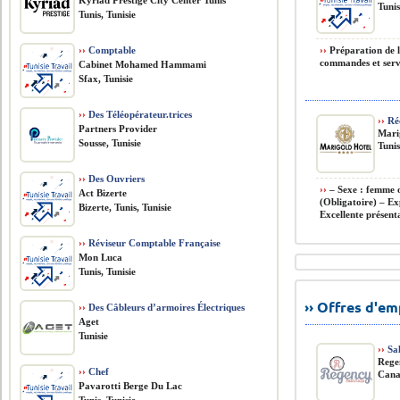
Kyriad Prestige City Center Tunis
Tunis
Tunis, Tunisie
››
Comptable
››
Préparation de la
commandes et servi
Cabinet Mohamed Hammami
Sfax, Tunisie
››
Des Téléopérateur.trices
››
Réc
Partners Provider
Mari
Sousse, Tunisie
Tunis
››
Des Ouvriers
››
– Sexe : femme 
Act Bizerte
(Obligatoire) – Ex
Bizerte, Tunis, Tunisie
Excellente présenta
››
Réviseur Comptable Française
Mon Luca
Tunis, Tunisie
›› Offres d'e
››
Des Câbleurs d’armoires Électriques
Aget
Tunisie
››
Sal
Rege
››
Chef
Can
Pavarotti Berge Du Lac