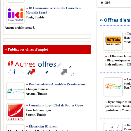
| 0 | 208
››
IKI Assurance recrute des Conseillers
Mutuelle Santé
Tunis, Tunisie
›› Offres d'e
Aucun article trouvé.
››
Tec
Hote
Méde
››
Publiez vos offres d'emploi
››
· Effectuer la ma
· Diagnostiquer et
hydrauliques. · Effe
››
Com
Sunj
››
Des Techniciens Anesthésie Réanimation
Ben A
Clinique Ennasr
Ariana, Tunisie
››
Dynamique et mo
››
Consultant Erp - Chef de Projet Gpao
portefeuille clien
Cisa Informatique
quotidien. › Missio
Sousse, Tunisie
››
Des
››
Électricien Bâtiment
Pava