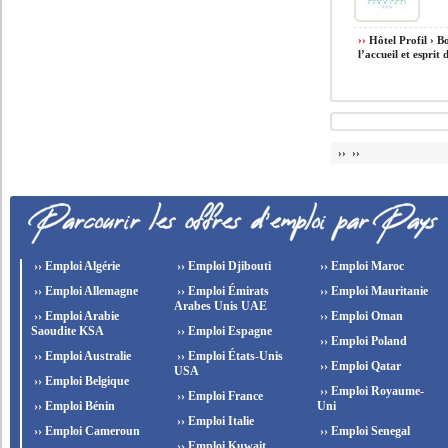
››
Hôtel Profil › B
l’accueil et esprit 
›› ››
›› Emploi Algérie
›› Emploi Djibouti
›› Emploi Maroc
›› Emploi Allemagne
›› Emploi Émirats
›› Emploi Mauritanie
Arabes Unis UAE
›› Emploi Arabie
›› Emploi Oman
Saoudite KSA
›› Emploi Espagne
›› Emploi Poland
›› Emploi Australie
›› Emploi États-Unis
›› Emploi Qatar
USA
›› Emploi Belgique
›› Emploi Royaume-
›› Emploi France
›› Emploi Bénin
Uni
›› Emploi Italie
›› Emploi Cameroun
›› Emploi Senegal
›› Emploi Kuwait