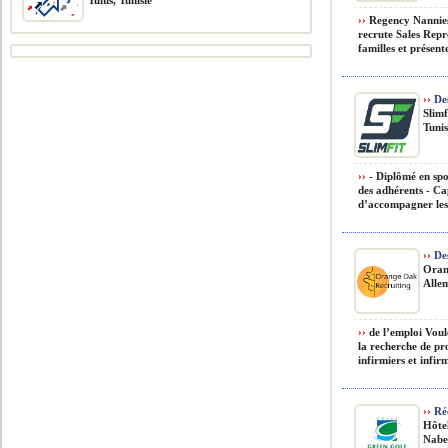
Tunis, Tunisie
››
Regency Nannies,
recrute Sales Repr
familles et présente
››
Des
Slimf
Tunis
››
- Diplômé en spo
des adhérents - Ca
d’accompagner les 
››
Des
Oran
Alle
››
de l’emploi Voul
la recherche de pro
infirmiers et infirm
››
Réc
Hôte
Nabeu