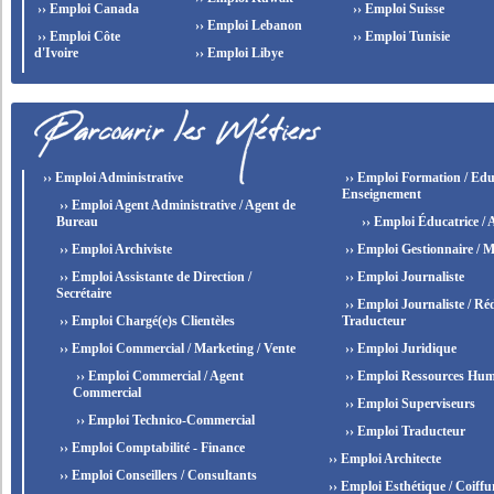
›› Emploi Canada
›› Emploi Suisse
›› Emploi Lebanon
›› Emploi Côte
›› Emploi Tunisie
d'Ivoire
›› Emploi Libye
›› Emploi Administrative
›› Emploi Formation / Edu
Enseignement
›› Emploi Agent Administrative / Agent de
Bureau
›› Emploi Éducatrice / 
›› Emploi Archiviste
›› Emploi Gestionnaire / M
›› Emploi Assistante de Direction /
›› Emploi Journaliste
Secrétaire
›› Emploi Journaliste / Réd
›› Emploi Chargé(e)s Clientèles
Traducteur
›› Emploi Commercial / Marketing / Vente
›› Emploi Juridique
›› Emploi Commercial / Agent
›› Emploi Ressources Hum
Commercial
›› Emploi Superviseurs
›› Emploi Technico-Commercial
›› Emploi Traducteur
›› Emploi Comptabilité - Finance
›› Emploi Architecte
›› Emploi Conseillers / Consultants
›› Emploi Esthétique / Coiffu