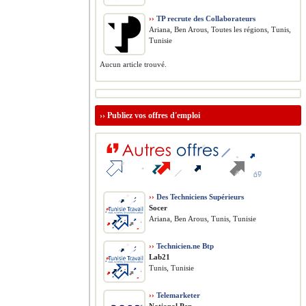
››
TP recrute des Collaborateurs
Ariana, Ben Arous, Toutes les régions, Tunis,
Tunisie
Aucun article trouvé.
››
Publiez vos offres d'emploi
››
Des Techniciens Supérieurs
Socer
Ariana, Ben Arous, Tunis, Tunisie
››
Technicien.ne Btp
Lab21
Tunis, Tunisie
››
Telemarketer