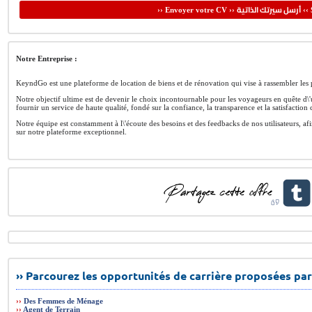
أرسل سيرتك الذاتية
›› Envoyer votre CV ››
‹‹ 
Notre Entreprise :
KeyndGo est une plateforme de location de biens et de rénovation qui vise à rassembler les p
Notre objectif ultime est de devenir le choix incontournable pour les voyageurs en quête d
fournir un service de haute qualité, fondé sur la confiance, la transparence et la satisfaction c
Notre équipe est constamment à l\'écoute des besoins et des feedbacks de nos utilisateurs, a
sur notre plateforme exceptionnel.
›› Parcourez les opportunités de carrière proposées par
››
Des Femmes de Ménage
››
Agent de Terrain