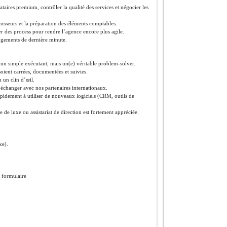
aires premium, contrôler la qualité des services et négocier les
urnisseurs et la préparation des éléments comptables.
r des process pour rendre l’agence encore plus agile.
angements de dernière minute.
s un simple exécutant, mais un(e) véritable problem-solver.
oient carrées, documentées et suivies.
n un clin d’œil.
 échanger avec nos partenaires internationaux.
apidement à utiliser de nouveaux logiciels (CRM, outils de
de luxe ou assistariat de direction est fortement appréciée.
xe).
e formulaire