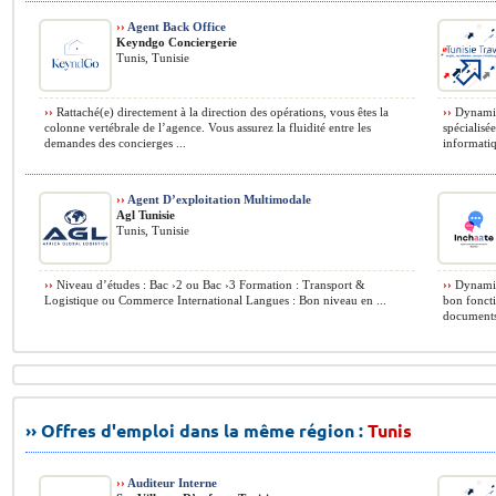
››
Agent Back Office
Keyndgo Conciergerie
Tunis, Tunisie
››
Rattaché(e) directement à la direction des opérations, vous êtes la
››
Dynamiqu
colonne vertébrale de l’agence. Vous assurez la fluidité entre les
spécialisé
demandes des concierges ...
informatiq
››
Agent D’exploitation Multimodale
Agl Tunisie
Tunis, Tunisie
››
Niveau d’études : Bac ›2 ou Bac ›3 Formation : Transport &
››
Dynamiqu
Logistique ou Commerce International Langues : Bon niveau en ...
bon foncti
documents 
›› Offres d'emploi dans la même région :
Tunis
››
Auditeur Interne