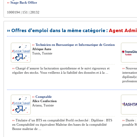
››
Stage Back Office
1000194 | 151 | 28132
›› Offres d'emploi dans la même catégorie :
Agent Admin
››
Technicien en Bureautique et Informatique de Gestion
Afrique Auto
Tunis, Tunisie
››
Chargé d’assurer la facturation quotidienne et le suivi rigoureux et
››
Nouveaux
régulier des stocks. Vous veillerez à la fiabilité des données et à la ...
internatio
diplômé(e
professionn
››
Comptable
Alice Confection
Ariana, Tunisie
››
Titulaire d’un BTS en comptabilité Profil recherché : Diplôme : BTS
››
Durée : 
en Comptabilité ou équivalent Maîtrise des bases de la comptabilité
possible Mi
Bonne maîtrise de ...