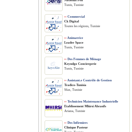
National Pen
Tunis, Tunisie
››
Commercial
Ck Digital
Toutes les régions, Tunisie
››
Animatrice
Leader Space
Tunis, Tunisie
››
Des Femmes de Ménage
Keyndgo Conciergerie
Tunis, Tunisie
››
Assistant.e Contrôle de Gestion
Tradico-Tunisia
Sfax, Tunisie
››
Technicien Maintenance Industrielle
Etablissement Mhirsi Abrasifs
Ariana, Tunisie
››
Des Infirmiers
Clinique Pasteur