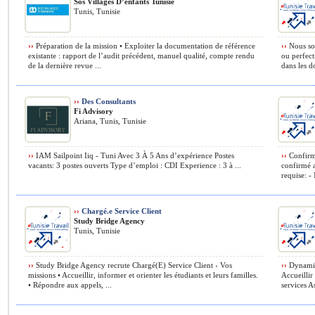
Sos Villages D’enfants Tunisie
Tunis, Tunisie
››
Préparation de la mission • Exploiter la documentation de référence
››
Nous sou
existante : rapport de l’audit précédent, manuel qualité, compte rendu
ou perfect
de la dernière revue ...
dans les d
››
Des Consultants
Fi Advisory
Ariana, Tunis, Tunisie
››
IAM Sailpoint Iiq - Tuni Avec 3 À 5 Ans d’expérience Postes
››
Confirm
vacants: 3 postes ouverts Type d’emploi : CDI Experience : 3 à ...
confirmé 
requise: - 
››
Chargé.e Service Client
Study Bridge Agency
Tunis, Tunisie
››
Study Bridge Agency recrute Chargé(E) Service Client › Vos
››
Dynamiqu
missions • Accueillir, informer et orienter les étudiants et leurs familles.
Accueillir 
• Répondre aux appels, ...
services As