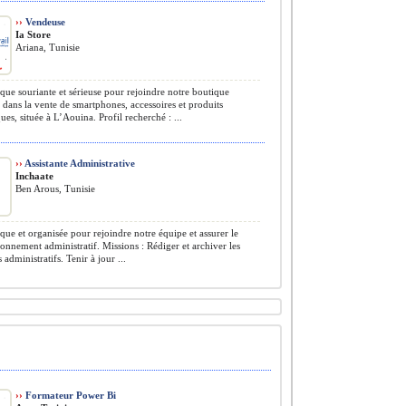
››
Vendeuse
Ia Store
Ariana, Tunisie
e souriante et sérieuse pour rejoindre notre boutique
e dans la vente de smartphones, accessoires et produits
ues, située à L’Aouina. Profil recherché : ...
››
Assistante Administrative
Inchaate
Ben Arous, Tunisie
e et organisée pour rejoindre notre équipe et assurer le
onnement administratif. Missions : Rédiger et archiver les
administratifs. Tenir à jour ...
››
Formateur Power Bi