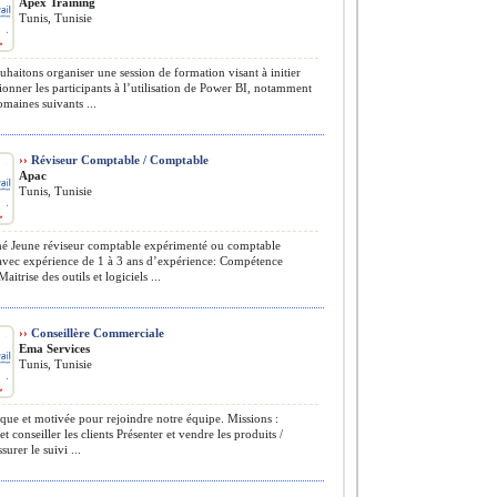
Apex Training
Tunis, Tunisie
haitons organiser une session de formation visant à initier
ionner les participants à l’utilisation de Power BI, notamment
omaines suivants ...
››
Réviseur Comptable / Comptable
Apac
Tunis, Tunisie
é Jeune réviseur comptable expérimenté ou comptable
avec expérience de 1 à 3 ans d’expérience: Compétence
Maitrise des outils et logiciels ...
››
Conseillère Commerciale
Ema Services
Tunis, Tunisie
e et motivée pour rejoindre notre équipe. Missions :
et conseiller les clients Présenter et vendre les produits /
surer le suivi ...