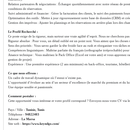
Relation partenaires & négociations : Échanger quotidiennement avec notre réseau de prestat
conditions de réservation.
Suivi administratif et financier : Gérer la facturation des clients, le suivi des paiements fo
Optimisation des outils : Mettre à jour rigoureusement notre base de données (CRM) et crée
Gestion des imprévus : Ajuster les plannings et les réservations en arrière-plan lors des ch
Le Profil Recherché :
Ce poste exige de la rigueur, mais surtout une vraie agilité d’esprit. Nous ne cherchons pa
Rigueur absolue : Pour vous, un détail oublié est un point noir. Vous aimez que les choses s
Sens des priorités : Vous savez garder la tête froide face au rush et réorganiser vos tâches e
Compétences linguistiques : Maîtrise parfaite du français (orthographe irréprochable) pour
Aisance technique : Vous maîtrisez le Pack Office (Excel est votre ami) et vous apprenez r
gestion de projet).
Expérience : Une première expérience (2 ans minimum) en back-office, tourisme, hôtellerie 
Ce que nous offrons :
Un cadre de travail dynamique où l’ennui n’existe pas.
L’opportunité d’évoluer au sein d’un secteur d’excellence (le marché du premium et du lu
Une équipe soudée et passionnée.
Comment postuler :
Cette opportunité vous intéresse et votre profil correspond ? Envoyez-nous votre CV via l
Pays / Ville ›
Tunisie, Tunis
Téléphone ›
94822403
Adresse ›
La Marsa
Site web ›
https://www.keyndgo.com/