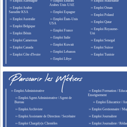
›› Emploi Allemagne
›› Emploi Émirats
›› Emploi Mauritanie
Arabes Unis UAE
›› Emploi Arabie
›› Emploi Oman
Saoudite KSA
›› Emploi Espagne
›› Emploi Poland
›› Emploi Australie
›› Emploi États-Unis
›› Emploi Qatar
USA
›› Emploi Belgique
›› Emploi Royaume-
›› Emploi France
›› Emploi Bénin
Uni
›› Emploi Italie
›› Emploi Cameroun
›› Emploi Senegal
›› Emploi Kuwait
›› Emploi Canada
›› Emploi Suisse
›› Emploi Lebanon
›› Emploi Côte d'Ivoire
›› Emploi Tunisie
›› Emploi Libye
›› Emploi Administrative
›› Emploi Formation / Educat
Enseignement
›› Emploi Agent Administrative / Agent de
Bureau
›› Emploi Éducatrice / An
›› Emploi Archiviste
›› Emploi Gestionnaire / Ma
›› Emploi Assistante de Direction / Secrétaire
›› Emploi Journaliste
›› Emploi Chargé(e)s Clientèles
›› Emploi Journaliste / Rédac