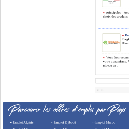
››
principales – Accue
choix des produits. 
››
Des
Tregi
Bizer
››
Vous êtes reconnu
votre dynamisme. V
niveau en ...
›› ››
›› Emploi Algérie
›› Emploi Djibouti
›› Emploi Maroc