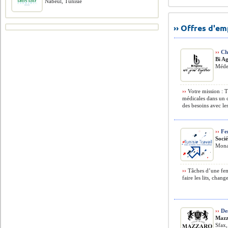
Nabeul, Tunisie
›› Offres d'e
››
Ch
Bi A
Méde
››
Votre mission : Tr
médicales dans un c
des besoins avec le
››
Fe
Soci
Monas
››
Tâches d’une fem
faire les lits, chang
››
Des
Mazz
Sfax,