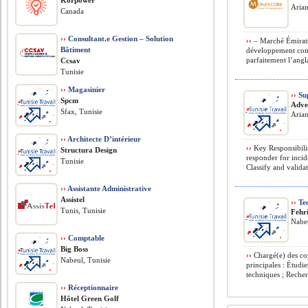
Korpower
Arian
Canada
››
Consultant.e Gestion – Solution
››
– Marché Émirats
Bâtiment
développement comm
parfaitement l’angl
Ccsav
Tunisie
››
Magasinier
››
Sup
Spcm
Adve
Sfax, Tunisie
Arian
››
Architecte D’intérieur
››
Key Responsibilit
Structura Design
responder for incid
Tunisie
Classify and validat
››
Assistante Administrative
Assistel
››
Tec
Tunis, Tunisie
Fehr
Nabeu
››
Comptable
Big Boss
››
Chargé(e) des con
Nabeul, Tunisie
principales : Étudie
techniques ; Recherc
››
Réceptionnaire
Hôtel Green Golf