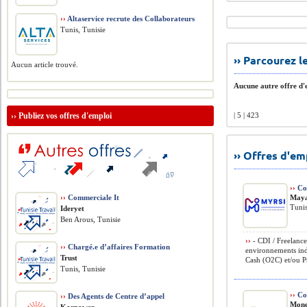
››
Altaservice recrute des Collaborateurs
Tunis, Tunisie
›› Parcourez 
Aucun article trouvé.
Aucune autre offre d'e
››
Publiez vos offres d'emploi
| 5 | 423
›› Offres d'e
››
Con
››
Commerciale It
Maya
Tunis
Ideryet
Ben Arous, Tunisie
››
- CDI / Freelance
››
Chargé.e d’affaires Formation
environnements indu
Trust
Cash (O2C) et/ou Pr
Tunis, Tunisie
››
Com
››
Des Agents de Centre d’appel
Mone