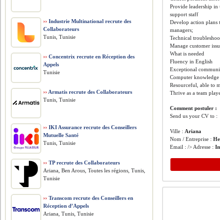
Provide leadership in
support staff
››
Industrie Multinational recrute des
Develop action plans 
Collaborateurs
managers;
Tunis, Tunisie
Technical troubleshoo
Manage customer issue
What is needed
››
Concentrix recrute en Réception des
Fluency in English
Appels
Exceptional communica
Tunisie
Computer knowledge /
Resourceful, able to m
››
Armatis recrute des Collaborateurs
Thrive as a team play
Tunis, Tunisie
Comment postuler :
Send us your CV to :
››
IKI Assurance recrute des Conseillers
Ville :
Ariana
Mutuelle Santé
Nom / Entreprise :
He
Tunis, Tunisie
Email : /> Adresse :
I
››
TP recrute des Collaborateurs
Ariana, Ben Arous, Toutes les régions, Tunis,
Tunisie
››
Transcom recrute des Conseillers en
Réception d’Appels
Ariana, Tunis, Tunisie