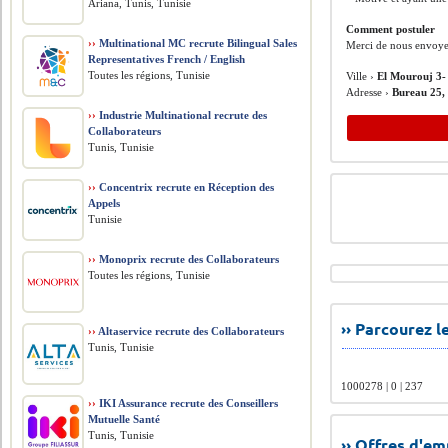
Ariana, Tunis, Tunisie
Comment postuler
››
Multinational MC recrute Bilingual Sales
Merci de nous envoyer
Representatives French / English
Toutes les régions, Tunisie
Ville ›
El Mourouj 3-
Adresse ›
Bureau 25,
››
Industrie Multinational recrute des
Collaborateurs
Tunis, Tunisie
››
Concentrix recrute en Réception des
Appels
Tunisie
››
Monoprix recrute des Collaborateurs
Toutes les régions, Tunisie
›› Parcourez 
››
Altaservice recrute des Collaborateurs
Tunis, Tunisie
1000278 | 0 | 237
››
IKI Assurance recrute des Conseillers
Mutuelle Santé
Tunis, Tunisie
›› Offres d'e