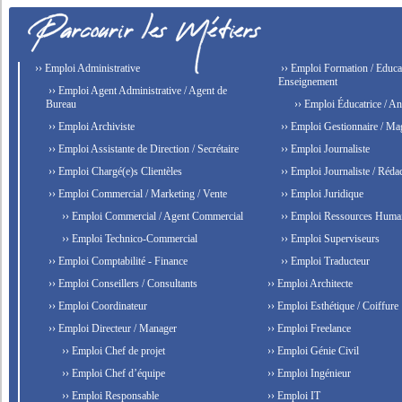
›› Emploi Administrative
›› Emploi Formation / Educat
Enseignement
›› Emploi Agent Administrative / Agent de
Bureau
›› Emploi Éducatrice / An
›› Emploi Archiviste
›› Emploi Gestionnaire / Ma
›› Emploi Assistante de Direction / Secrétaire
›› Emploi Journaliste
›› Emploi Chargé(e)s Clientèles
›› Emploi Journaliste / Rédac
›› Emploi Commercial / Marketing / Vente
›› Emploi Juridique
›› Emploi Commercial / Agent Commercial
›› Emploi Ressources Huma
›› Emploi Technico-Commercial
›› Emploi Superviseurs
›› Emploi Comptabilité - Finance
›› Emploi Traducteur
›› Emploi Conseillers / Consultants
›› Emploi Architecte
›› Emploi Coordinateur
›› Emploi Esthétique / Coiffure
›› Emploi Directeur / Manager
›› Emploi Freelance
›› Emploi Chef de projet
›› Emploi Génie Civil
›› Emploi Chef d’équipe
›› Emploi Ingénieur
›› Emploi Responsable
›› Emploi IT