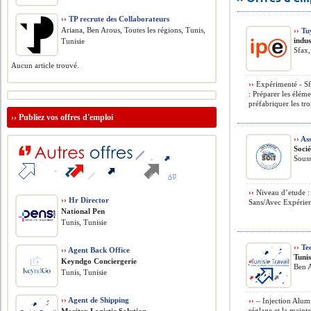
››
TP recrute des Collaborateurs
Ariana, Ben Arous, Toutes les régions, Tunis,
››
Tu
​indu
Tunisie
Sfax,
Aucun article trouvé.
››
Expérimenté - Sfa
: Préparer les élém
préfabriquer les tro
››
Publiez vos offres d'emploi
››
Ass
Socié
Souss
››
Niveau d’etude :
››
Hr Director
Sans/Avec Expérien
National Pen
Tunis, Tunisie
››
Tec
››
Agent Back Office
Tunis
Keyndgo Conciergerie
Ben A
Tunis, Tunisie
››
Agent de Shipping
››
– Injection Alumi
réglage et la main