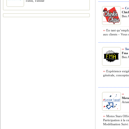
Tunis, Tunisie
››
Cr
Chic
Ben A
››
En tant qu’employ
aux clients – Vous 
››
Tou
Fma 
Ben A
››
Expérience exigé
générale, concepti
››
Moto
Aria
››
Motos Stars Offre
Participation à la c
Modélisation Suivi 