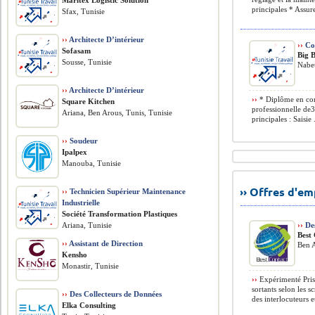
Maritex Logistic Solution
principales * Assure
Sfax, Tunisie
››
Architecte D’intérieur
››
Co
Sofasam
Big 
Sousse, Tunisie
Nabeu
››
Architecte D’intérieur
››
* Diplôme en com
Square Kitchen
professionnelle de
Ariana, Ben Arous, Tunis, Tunisie
principales : Saisie .
››
Soudeur
Ipalpex
Manouba, Tunisie
›› Offres d'e
››
Technicien Supérieur Maintenance
Industrielle
Société Transformation Plastiques
Ariana, Tunisie
››
Des
Best
››
Assistant de Direction
Ben A
Kensho
Monastir, Tunisie
››
Expérimenté Pris
sortants selon les s
››
Des Collecteurs de Données
des interlocuteurs 
Elka Consulting