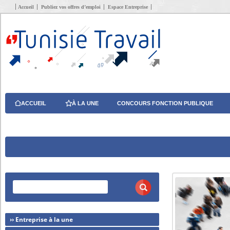
Accueil
Publiez vos offres d’emploi
Espace Entreprise
ACCUEIL
À LA UNE
CONCOURS FONCTION PUBLIQUE
›› Entreprise à la une