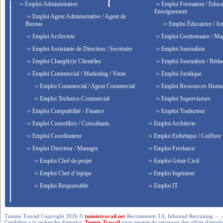
›› Emploi Administrative
›› Emploi Formation / Educat
Enseignement
›› Emploi Agent Administrative / Agent de
Bureau
›› Emploi Éducatrice / An
›› Emploi Archiviste
›› Emploi Gestionnaire / Ma
›› Emploi Assistante de Direction / Secrétaire
›› Emploi Journaliste
›› Emploi Chargé(e)s Clientèles
›› Emploi Journaliste / Rédac
›› Emploi Commercial / Marketing / Vente
›› Emploi Juridique
›› Emploi Commercial / Agent Commercial
›› Emploi Ressources Huma
›› Emploi Technico-Commercial
›› Emploi Superviseurs
›› Emploi Comptabilité - Finance
›› Emploi Traducteur
›› Emploi Conseillers / Consultants
›› Emploi Architecte
›› Emploi Coordinateur
›› Emploi Esthétique / Coiffure
›› Emploi Directeur / Manager
›› Emploi Freelance
›› Emploi Chef de projet
›› Emploi Génie Civil
›› Emploi Chef d’équipe
›› Emploi Ingénieur
›› Emploi Responsable
›› Emploi IT
Tunisie Travail Copyright 2026 ©
tunisietravail.net
Recrutement 3.0, Inbound Recruiting .- .-.. --- 
Candidats a la recherche d'emploi,
Tunisie Travail
vous permet de retrouver des offres d'emploi 