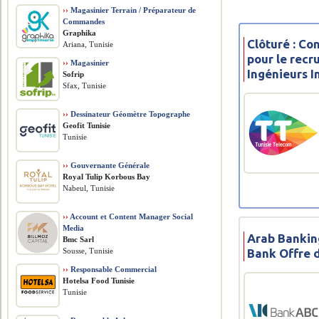
››
Magasinier Terrain / Préparateur de
Commandes
Graphika
Clôturé : Co
Ariana, Tunisie
pour le rec
››
Magasinier
Ingénieurs 
Sofrip
Sfax, Tunisie
››
Dessinateur Géomètre Topographe
Geofit Tunisie
Tunisie
››
Gouvernante Générale
Royal Tulip Korbous Bay
Nabeul, Tunisie
››
Account et Content Manager Social
Media
Arab Bankin
Bmc Sarl
Bank Offre 
Sousse, Tunisie
››
Responsable Commercial
Hotelsa Food Tunisie
Tunisie