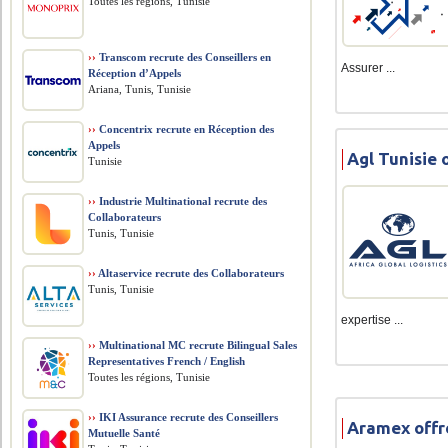
Toutes les régions, Tunisie
››
Transcom recrute des Conseillers en
Assurer ...
Réception d’Appels
Ariana, Tunis, Tunisie
››
Concentrix recrute en Réception des
Appels
Agl Tunisie 
Tunisie
››
Industrie Multinational recrute des
Collaborateurs
Tunis, Tunisie
››
Altaservice recrute des Collaborateurs
Tunis, Tunisie
expertise ...
››
Multinational MC recrute Bilingual Sales
Representatives French / English
Toutes les régions, Tunisie
››
IKI Assurance recrute des Conseillers
Aramex offr
Mutuelle Santé