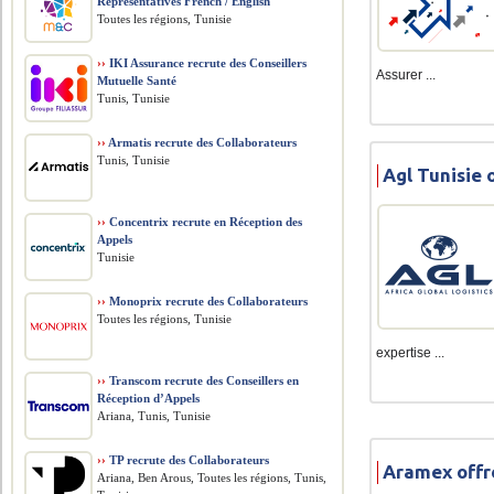
Representatives French / English
Toutes les régions, Tunisie
››
IKI Assurance recrute des Conseillers
Assurer ...
Mutuelle Santé
Tunis, Tunisie
››
Armatis recrute des Collaborateurs
Tunis, Tunisie
Agl Tunisie 
››
Concentrix recrute en Réception des
Appels
Tunisie
››
Monoprix recrute des Collaborateurs
Toutes les régions, Tunisie
expertise ...
››
Transcom recrute des Conseillers en
Réception d’Appels
Ariana, Tunis, Tunisie
››
TP recrute des Collaborateurs
Aramex offr
Ariana, Ben Arous, Toutes les régions, Tunis,