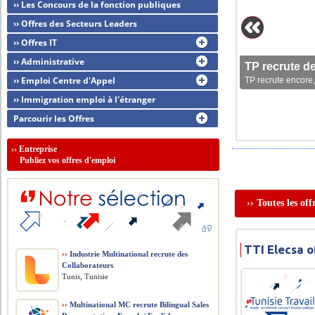
›› Les Concours de la fonction publiques
›› Offres des Secteurs Leaders
›› Offres IT
›› Administrative
TP recrute d
›› Emploi Centre d'Appel
TP recrute encore,
›› Immigration emploi à l'étranger
Parcourir les Offres
››
Entreprise
Publiez vos offres d'emploi
›› Toutes les of
TTI Elecsa o
››
Industrie Multinational recrute des
Collaborateurs
Tunis, Tunisie
››
Multinational MC recrute Bilingual Sales