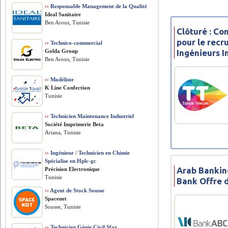
››
Responsable Management de la Qualité
Ideal Sanitaire
Ben Arous, Tunisie
Clôturé : Co
pour le rec
››
Technico-commercial
Golda Group
Ingénieurs 
Ben Arous, Tunisie
››
Modéliste
K Line Confection
Tunisie
››
Technicien Maintenance Industriel
Société Imprimerie Beta
Ariana, Tunisie
››
Ingénieur / Technicien en Chimie
Spécialise en Hplc-gc
Arab Bankin
Précision Electronique
Tunisie
Bank Offre 
››
Agent de Stock Sousse
Spacenet
Sousse, Tunisie
››
Technicien Génie Civil Sfax