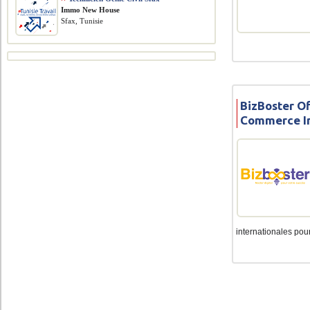
Immo New House
Sfax, Tunisie
BizBoster Of
Commerce In
internationales pour