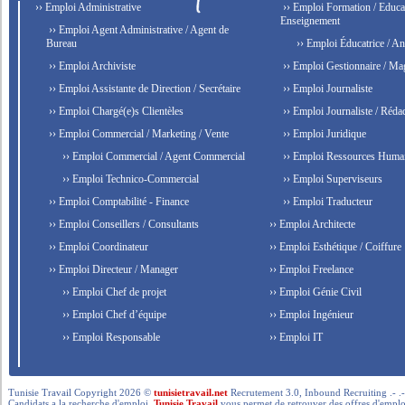
›› Emploi Administrative
›› Emploi Formation / Educat
Enseignement
›› Emploi Agent Administrative / Agent de
Bureau
›› Emploi Éducatrice / An
›› Emploi Archiviste
›› Emploi Gestionnaire / Ma
›› Emploi Assistante de Direction / Secrétaire
›› Emploi Journaliste
›› Emploi Chargé(e)s Clientèles
›› Emploi Journaliste / Rédac
›› Emploi Commercial / Marketing / Vente
›› Emploi Juridique
›› Emploi Commercial / Agent Commercial
›› Emploi Ressources Huma
›› Emploi Technico-Commercial
›› Emploi Superviseurs
›› Emploi Comptabilité - Finance
›› Emploi Traducteur
›› Emploi Conseillers / Consultants
›› Emploi Architecte
›› Emploi Coordinateur
›› Emploi Esthétique / Coiffure
›› Emploi Directeur / Manager
›› Emploi Freelance
›› Emploi Chef de projet
›› Emploi Génie Civil
›› Emploi Chef d’équipe
›› Emploi Ingénieur
›› Emploi Responsable
›› Emploi IT
Tunisie Travail Copyright 2026 ©
tunisietravail.net
Recrutement 3.0, Inbound Recruiting .- .-.. --- 
Candidats a la recherche d'emploi,
Tunisie Travail
vous permet de retrouver des offres d'emploi 