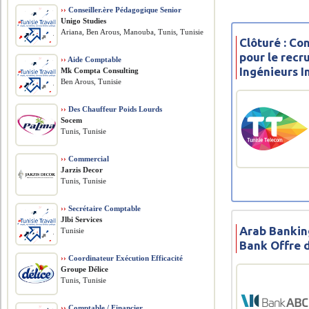
››
Conseiller.ère Pédagogique Senior
Unigo Studies
Ariana, Ben Arous, Manouba, Tunis, Tunisie
Clôturé : Co
pour le rec
››
Aide Comptable
Ingénieurs 
Mk Compta Consulting
Ben Arous, Tunisie
››
Des Chauffeur Poids Lourds
Socem
Tunis, Tunisie
››
Commercial
Jarzis Decor
Tunis, Tunisie
››
Secrétaire Comptable
Jlbi Services
Arab Bankin
Tunisie
Bank Offre 
››
Coordinateur Exécution Efficacité
Groupe Délice
Tunis, Tunisie
››
Comptable / Financier