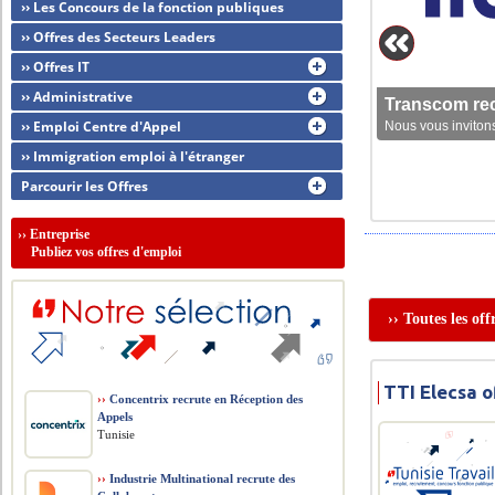
›› Les Concours de la fonction publiques
›› Offres des Secteurs Leaders
›› Offres IT
›› Administrative
Transcom rec
›› Emploi Centre d'Appel
Nous vous invitons
›› Immigration emploi à l'étranger
Parcourir les Offres
››
Entreprise
Publiez vos offres d'emploi
›› Toutes les of
TTI Elecsa o
››
Concentrix recrute en Réception des
Appels
Tunisie
››
Industrie Multinational recrute des