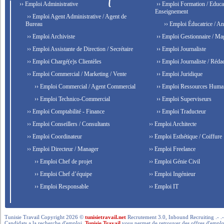
›› Emploi Administrative
›› Emploi Formation / Educat
Enseignement
›› Emploi Agent Administrative / Agent de
Bureau
›› Emploi Éducatrice / An
›› Emploi Archiviste
›› Emploi Gestionnaire / Ma
›› Emploi Assistante de Direction / Secrétaire
›› Emploi Journaliste
›› Emploi Chargé(e)s Clientèles
›› Emploi Journaliste / Rédac
›› Emploi Commercial / Marketing / Vente
›› Emploi Juridique
›› Emploi Commercial / Agent Commercial
›› Emploi Ressources Huma
›› Emploi Technico-Commercial
›› Emploi Superviseurs
›› Emploi Comptabilité - Finance
›› Emploi Traducteur
›› Emploi Conseillers / Consultants
›› Emploi Architecte
›› Emploi Coordinateur
›› Emploi Esthétique / Coiffure
›› Emploi Directeur / Manager
›› Emploi Freelance
›› Emploi Chef de projet
›› Emploi Génie Civil
›› Emploi Chef d’équipe
›› Emploi Ingénieur
›› Emploi Responsable
›› Emploi IT
Tunisie Travail Copyright 2026 ©
tunisietravail.net
Recrutement 3.0, Inbound Recruiting .- .-.. --- 
Candidats a la recherche d'emploi,
Tunisie Travail
vous permet de retrouver des offres d'emploi 