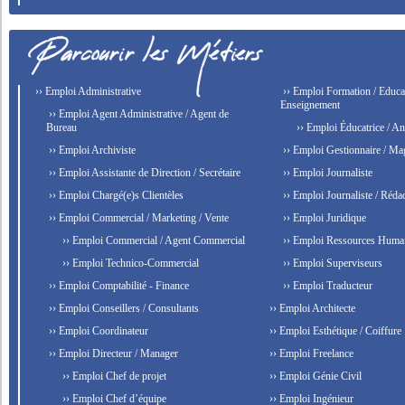
›› Emploi Administrative
›› Emploi Formation / Educat
Enseignement
›› Emploi Agent Administrative / Agent de
Bureau
›› Emploi Éducatrice / An
›› Emploi Archiviste
›› Emploi Gestionnaire / Ma
›› Emploi Assistante de Direction / Secrétaire
›› Emploi Journaliste
›› Emploi Chargé(e)s Clientèles
›› Emploi Journaliste / Rédac
›› Emploi Commercial / Marketing / Vente
›› Emploi Juridique
›› Emploi Commercial / Agent Commercial
›› Emploi Ressources Huma
›› Emploi Technico-Commercial
›› Emploi Superviseurs
›› Emploi Comptabilité - Finance
›› Emploi Traducteur
›› Emploi Conseillers / Consultants
›› Emploi Architecte
›› Emploi Coordinateur
›› Emploi Esthétique / Coiffure
›› Emploi Directeur / Manager
›› Emploi Freelance
›› Emploi Chef de projet
›› Emploi Génie Civil
›› Emploi Chef d’équipe
›› Emploi Ingénieur