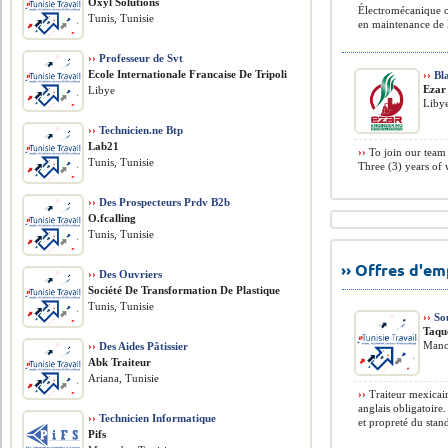
Oxyl Solutions
Électromécanique o
Tunis, Tunisie
en maintenance de l
››
Professeur de Svt
Ecole Internationale Francaise De Tripoli
››
Bla
Ezar
Libye
Libye
››
Technicien.ne Btp
Lab21
››
To join our team 
Tunis, Tunisie
Three (3) years of 
››
Des Prospecteurs Prdv B2b
O.fcalling
Tunis, Tunisie
›› Offres d'e
››
Des Ouvriers
Société De Transformation De Plastique
Tunis, Tunisie
››
Sou
Taqu
Mano
››
Des Aides Pâtissier
Abk Traiteur
Ariana, Tunisie
››
Traiteur mexicai
anglais obligatoire
››
Technicien Informatique
et propreté du stand
Pifs