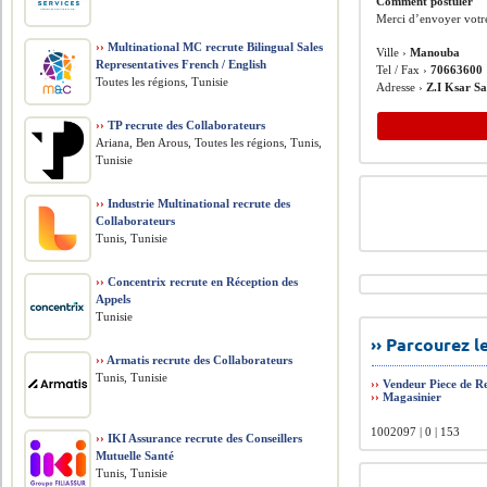
Comment postuler
Merci d’envoyer votr
››
Multinational MC recrute Bilingual Sales
Ville ›
Manouba
Representatives French / English
Tel / Fax ›
70663600
Toutes les régions, Tunisie
Adresse ›
Z.I Ksar S
››
TP recrute des Collaborateurs
Ariana, Ben Arous, Toutes les régions, Tunis,
Tunisie
››
Industrie Multinational recrute des
Collaborateurs
Tunis, Tunisie
››
Concentrix recrute en Réception des
Appels
Tunisie
›› Parcourez 
››
Armatis recrute des Collaborateurs
Tunis, Tunisie
››
Vendeur Piece de R
››
Magasinier
1002097 | 0 | 153
››
IKI Assurance recrute des Conseillers
Mutuelle Santé
Tunis, Tunisie