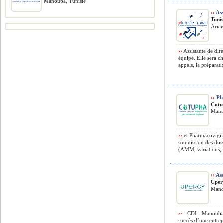
Manouba, Tunisie
››
Ass
Tunis
Aria
››
Assistante de dir
équipe. Elle sera ch
appels, la préparati
››
Ph
Cotu
Mano
››
et Pharmacovigila
soumission des doss
(AMM, variations, r
››
Ass
Uper
Mano
››
- CDI - Manouba P
succès d’une entrep