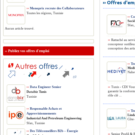
›› Offres d'e
››
Monoprix recrute des Collaborateurs
Toutes les régions, Tunisie
››
Con
Soci
Sfax,
Aucun article trouvé.
››
Rattaché au servi
concepteur outilleu
conception des artic
››
Publiez vos offres d'emploi
››
Tec
Medi
Nabeu
››
Data Engineer Senior
››
Tunis › CDI Vous 
garantir la conform
Databiz Tunis
rôle clé ...
Tunisie
››
Responsable Achats et
››
Tec
Approvisionnements
Lind
​Industrial And Petroleum Engineering
Côte 
Sfax, Tunisie
››
Des Téléconseillers B2b – Énergie
››
Senior Profil & 