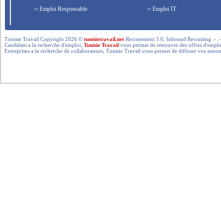
›› Emploi Responsable
›› Emploi IT
Tunisie Travail Copyright 2026 ©
tunisietravail.net
Recrutement 3.0, Inbound Recruiting .- .-.. --- 
Candidats a la recherche d'emploi,
Tunisie Travail
vous permet de retrouver des offres d'emploi 
Entreprises a la recherche de collaborateurs, Tunisie Travail vous permet de diffuser vos annon