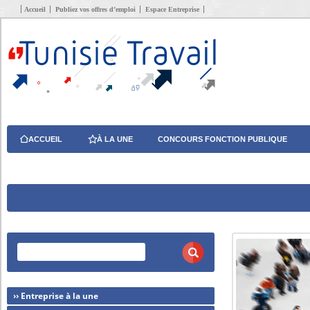
Accueil
Publiez vos offres d’emploi
Espace Entreprise
ACCUEIL
À LA UNE
CONCOURS FONCTION PUBLIQUE
›› Entreprise à la une