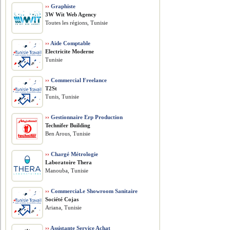
››
Graphiste
3W Wit Web Agency
Toutes les régions, Tunisie
››
Aide Comptable
Electricite Moderne
Tunisie
››
Commercial Freelance
T2St
Tunis, Tunisie
››
Gestionnaire Erp Production
Technifer Building
Ben Arous, Tunisie
››
Chargé Métrologie
Laboratoire Thera
Manouba, Tunisie
››
Commercial.e Showroom Sanitaire
Société Cojas
Ariana, Tunisie
››
Assistante Service Achat