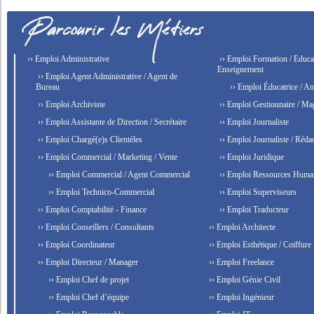
›› Emploi Administrative
›› Emploi Formation / Educat
Enseignement
›› Emploi Agent Administrative / Agent de
Bureau
›› Emploi Éducatrice / An
›› Emploi Archiviste
›› Emploi Gestionnaire / Ma
›› Emploi Assistante de Direction / Secrétaire
›› Emploi Journaliste
›› Emploi Chargé(e)s Clientèles
›› Emploi Journaliste / Rédac
›› Emploi Commercial / Marketing / Vente
›› Emploi Juridique
›› Emploi Commercial / Agent Commercial
›› Emploi Ressources Huma
›› Emploi Technico-Commercial
›› Emploi Superviseurs
›› Emploi Comptabilité - Finance
›› Emploi Traducteur
›› Emploi Conseillers / Consultants
›› Emploi Architecte
›› Emploi Coordinateur
›› Emploi Esthétique / Coiffure
›› Emploi Directeur / Manager
›› Emploi Freelance
›› Emploi Chef de projet
›› Emploi Génie Civil
›› Emploi Chef d’équipe
›› Emploi Ingénieur