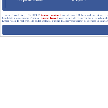
›› Emploi Responsable
›› Emploi IT
Tunisie Travail Copyright 2026 ©
tunisietravail.net
Recrutement 3.0, Inbound Recruiting .- .-.. --- 
Candidats a la recherche d'emploi,
Tunisie Travail
vous permet de retrouver des offres d'emploi 
Entreprises a la recherche de collaborateurs, Tunisie Travail vous permet de diffuser vos annon