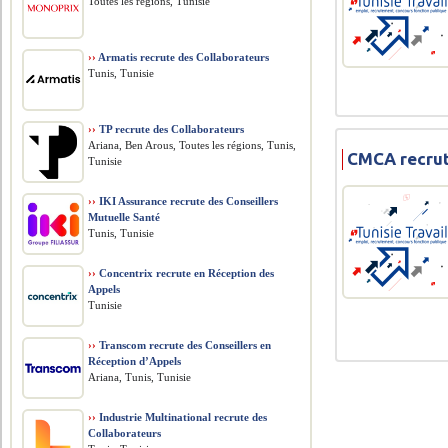
Toutes les régions, Tunisie
››
Armatis recrute des Collaborateurs
Tunis, Tunisie
››
TP recrute des Collaborateurs
Ariana, Ben Arous, Toutes les régions, Tunis,
CMCA recrut
Tunisie
››
IKI Assurance recrute des Conseillers
Mutuelle Santé
Tunis, Tunisie
››
Concentrix recrute en Réception des
Appels
Tunisie
››
Transcom recrute des Conseillers en
Réception d’Appels
Ariana, Tunis, Tunisie
››
Industrie Multinational recrute des
Collaborateurs