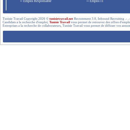
›› Emploi Responsable
›› Emploi IT
Tunisie Travail Copyright 2026 ©
tunisietravail.net
Recrutement 3.0, Inbound Recruiting .- .-.. --- 
Candidats a la recherche d'emploi,
Tunisie Travail
vous permet de retrouver des offres d'emploi 
Entreprises a la recherche de collaborateurs, Tunisie Travail vous permet de diffuser vos annon