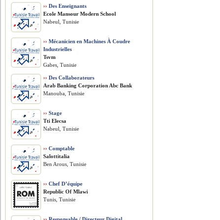
››
Des Enseignants
Ecole Mansour Modern School
Nabeul, Tunisie
››
Mécanicien en Machines À Coudre
Industrielles
Tsvm
Gabes, Tunisie
››
Des Collaborateurs
Arab Banking Corporation Abc Bank
Manouba, Tunisie
››
Stage
Tti Elecsa
Nabeul, Tunisie
››
Comptable
Salottitalia
Ben Arous, Tunisie
››
Chef D’équipe
Republic Of Mlawi
Tunis, Tunisie
››
Responsable / Directeur Digital