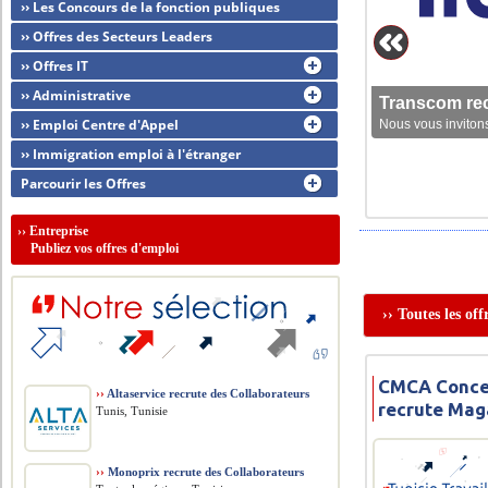
›› Les Concours de la fonction publiques
›› Offres des Secteurs Leaders
›› Offres IT
›› Administrative
Transcom rec
›› Emploi Centre d'Appel
Nous vous invitons
›› Immigration emploi à l'étranger
Parcourir les Offres
››
Entreprise
Publiez vos offres d'emploi
›› Toutes les of
CMCA Conce
››
Altaservice recrute des Collaborateurs
recrute Mag
Tunis, Tunisie
››
Monoprix recrute des Collaborateurs