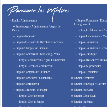
›› Emploi Administrative
›› Emploi Formation / Educat
Enseignement
›› Emploi Agent Administrative / Agent de
Bureau
›› Emploi Éducatrice / An
›› Emploi Archiviste
›› Emploi Gestionnaire / Ma
›› Emploi Assistante de Direction / Secrétaire
›› Emploi Journaliste
›› Emploi Chargé(e)s Clientèles
›› Emploi Journaliste / Rédac
›› Emploi Commercial / Marketing / Vente
›› Emploi Juridique
›› Emploi Commercial / Agent Commercial
›› Emploi Ressources Huma
›› Emploi Technico-Commercial
›› Emploi Superviseurs
›› Emploi Comptabilité - Finance
›› Emploi Traducteur
›› Emploi Conseillers / Consultants
›› Emploi Architecte
›› Emploi Coordinateur
›› Emploi Esthétique / Coiffure
›› Emploi Directeur / Manager
›› Emploi Freelance
›› Emploi Chef de projet
›› Emploi Génie Civil
›› Emploi Chef d’équipe
›› Emploi Ingénieur