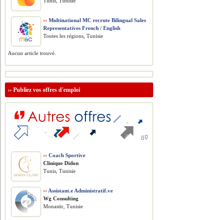
Tunis, Tunisie
››
Multinational MC recrute Bilingual Sales
Representatives French / English
Toutes les régions, Tunisie
Aucun article trouvé.
››
Publiez vos offres d'emploi
››
Coach Sportive
Clinique Didon
Tunis, Tunisie
››
Assistant.e Administratif.ve
Wg Consulting
Monastir, Tunisie