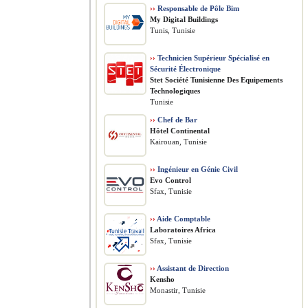
››
Responsable de Pôle Bim
My Digital Buildings
Tunis, Tunisie
››
Technicien Supérieur Spécialisé en
Sécurité Électronique
Stet Société Tunisienne Des Equipements
Technologiques
Tunisie
››
Chef de Bar
Hôtel Continental
Kairouan, Tunisie
››
Ingénieur en Génie Civil
Evo Control
Sfax, Tunisie
››
Aide Comptable
Laboratoires Africa
Sfax, Tunisie
››
Assistant de Direction
Kensho
Monastir, Tunisie