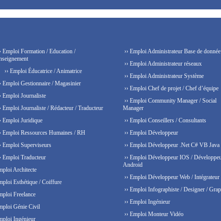
› Emploi Formation / Education /
›› Emploi Administrateur Base de donnée
nseignement
›› Emploi Administrateur réseaux
›› Emploi Éducatrice / Animatrice
›› Emploi Administrateur Système
› Emploi Gestionnaire / Magasinier
›› Emploi Chef de projet / Chef d’équipe
› Emploi Journaliste
›› Emploi Community Manager / Social
› Emploi Journaliste / Rédacteur / Traducteur
Manager
› Emploi Juridique
›› Emploi Conseillers / Consultants
› Emploi Ressources Humaines / RH
›› Emploi Développeur
› Emploi Superviseurs
›› Emploi Développeur .Net C# VB Java
› Emploi Traducteur
›› Emploi Développeur IOS / Développe
Android
mploi Architecte
›› Emploi Développeur Web / Intégrateur
mploi Esthétique / Coiffure
›› Emploi Infographiste / Designer / Grap
mploi Freelance
›› Emploi Ingénieur
mploi Génie Civil
›› Emploi Monteur Vidéo
mploi Ingénieur