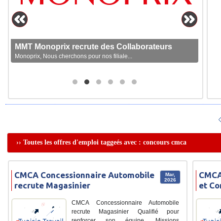
MMT Monoprix recrute des Collaborateurs
Monoprix, Nous cherchons pour nos filiale...
›› Toutes les offres d'emploi taggeés avec : concours cmca
CMCA Concessionnaire Automobile
CMCA 
Mar,
2026
recrute Magasinier
et C
CMCA Concessionnaire Automobile
recrute Magasinier Qualifié pour
renforcer son équipe. Missions