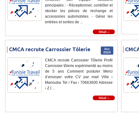
principales : - Réceptionner, contrôler et
stocker les pièces de rechange et
accessoires automobiles. - Gérer les
entrées et sorties de ...
Détail ››
CMCA recrute Carrossier Tôlerie
CMCA
Avr,
2024
CMCA recrute Carrossier Tôlerie Profil
Carrossier tôlerie expérimenté au moins
de 5 ans Comment postuler Merci
d’envoyer votre CV par mail Ville ›
Manouba Tel / Fax › 70663600 Adresse
› Z.I ...
Détail ››