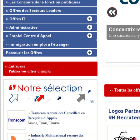
›› Les Concours de la fonction publiques
›› Offres des Secteurs Leaders
›› Offres IT
›› Administrative
Concentrix r
›› Emploi Centre d'Appel
Une success story 
›› Immigration emploi à l'étranger
Parcourir les Offres
››
Entreprise
Publiez vos offres d'emploi
›› Toutes les of
Logos Partn
››
Transcom recrute des Conseillers en
RH Recrute
Réception d’Appels
Ariana, Tunis, Tunisie
››
Industrie Multinational recrute des