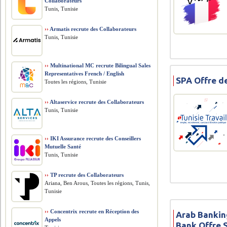
Collaborateurs
Tunis, Tunisie
››
Armatis recrute des Collaborateurs
Tunis, Tunisie
››
Multinational MC recrute Bilingual Sales
Representatives French / English
SPA Offre d
Toutes les régions, Tunisie
››
Altaservice recrute des Collaborateurs
Tunis, Tunisie
››
IKI Assurance recrute des Conseillers
Mutuelle Santé
Tunis, Tunisie
››
TP recrute des Collaborateurs
Ariana, Ben Arous, Toutes les régions, Tunis,
Tunisie
››
Concentrix recrute en Réception des
Arab Bankin
Appels
Bank Offre 