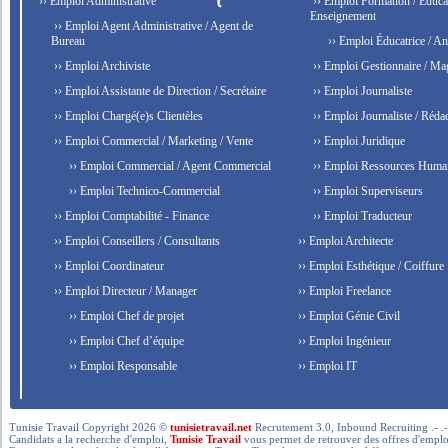
›› Emploi Administrative
›› Emploi Formation / Educat
Enseignement
›› Emploi Agent Administrative / Agent de
Bureau
›› Emploi Éducatrice / An
›› Emploi Archiviste
›› Emploi Gestionnaire / Ma
›› Emploi Assistante de Direction / Secrétaire
›› Emploi Journaliste
›› Emploi Chargé(e)s Clientèles
›› Emploi Journaliste / Rédac
›› Emploi Commercial / Marketing / Vente
›› Emploi Juridique
›› Emploi Commercial / Agent Commercial
›› Emploi Ressources Huma
›› Emploi Technico-Commercial
›› Emploi Superviseurs
›› Emploi Comptabilité - Finance
›› Emploi Traducteur
›› Emploi Conseillers / Consultants
›› Emploi Architecte
›› Emploi Coordinateur
›› Emploi Esthétique / Coiffure
›› Emploi Directeur / Manager
›› Emploi Freelance
›› Emploi Chef de projet
›› Emploi Génie Civil
›› Emploi Chef d’équipe
›› Emploi Ingénieur
›› Emploi Responsable
›› Emploi IT
Tunisie Travail Copyright 2026 ©
tunisietravail.net
Recrutement 3.0, Inbound Recruiting .- .-.. --- 
Candidats a la recherche d'emploi,
Tunisie Travail
vous permet de retrouver des offres d'emploi 