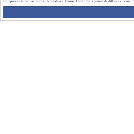
Entreprises a la recherche de collaborateurs, Tunisie Travail vous permet de diffuser vos annon