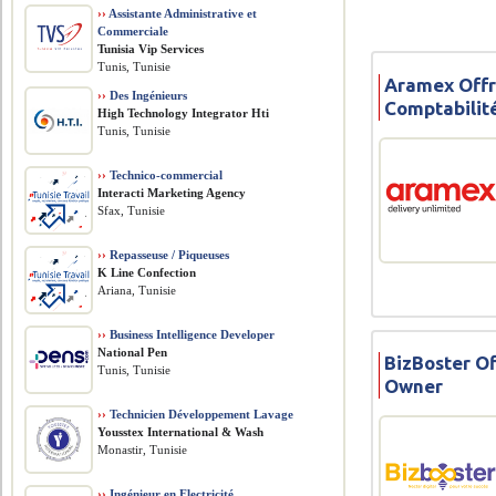
››
Assistante Administrative et
Commerciale
Tunisia Vip Services
Tunis, Tunisie
Aramex Offr
››
Des Ingénieurs
Comptabilit
High Technology Integrator Hti
Tunis, Tunisie
››
Technico-commercial
Interacti Marketing Agency
Sfax, Tunisie
››
Repasseuse / Piqueuses
K Line Confection
Ariana, Tunisie
››
Business Intelligence Developer
National Pen
BizBoster O
Tunis, Tunisie
Owner
››
Technicien Développement Lavage
Yousstex International & Wash
Monastir, Tunisie
››
Ingénieur en Electricité