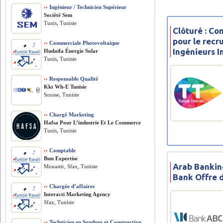
››
Ingénieur / Technicien Supérieur
Société Sem
Tunis, Tunisie
Clôturé : Co
pour le rec
››
Commerciale Photovoltaïque
Ingénieurs 
Hudaifa Énergie Solar
Tunis, Tunisie
››
Responsable Qualité
Kkt Wh-E Tunisie
Sousse, Tunisie
››
Chargé Marketing
Hafsa Pour L’industrie Et Le Commerce
Tunis, Tunisie
››
Comptable
Bsm Expertise
Arab Bankin
Monastir, Sfax, Tunisie
Bank Offre 
››
Chargée d’affaires
Interacti Marketing Agency
Sfax, Tunisie
››
Technicien en Soudure et Construction