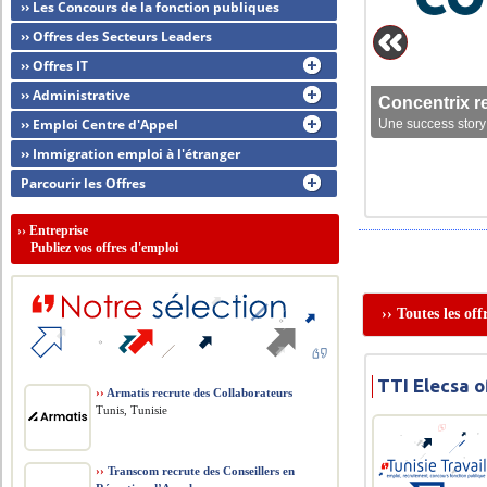
›› Les Concours de la fonction publiques
›› Offres des Secteurs Leaders
›› Offres IT
›› Administrative
Concentrix r
›› Emploi Centre d'Appel
Une success story 
›› Immigration emploi à l'étranger
Parcourir les Offres
››
Entreprise
Publiez vos offres d'emploi
›› Toutes les of
TTI Elecsa o
››
Armatis recrute des Collaborateurs
Tunis, Tunisie
››
Transcom recrute des Conseillers en