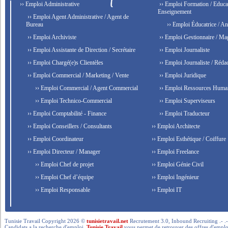
›› Emploi Administrative
›› Emploi Formation / Educat
Enseignement
›› Emploi Agent Administrative / Agent de
Bureau
›› Emploi Éducatrice / An
›› Emploi Archiviste
›› Emploi Gestionnaire / Ma
›› Emploi Assistante de Direction / Secrétaire
›› Emploi Journaliste
›› Emploi Chargé(e)s Clientèles
›› Emploi Journaliste / Rédac
›› Emploi Commercial / Marketing / Vente
›› Emploi Juridique
›› Emploi Commercial / Agent Commercial
›› Emploi Ressources Huma
›› Emploi Technico-Commercial
›› Emploi Superviseurs
›› Emploi Comptabilité - Finance
›› Emploi Traducteur
›› Emploi Conseillers / Consultants
›› Emploi Architecte
›› Emploi Coordinateur
›› Emploi Esthétique / Coiffure
›› Emploi Directeur / Manager
›› Emploi Freelance
›› Emploi Chef de projet
›› Emploi Génie Civil
›› Emploi Chef d’équipe
›› Emploi Ingénieur
›› Emploi Responsable
›› Emploi IT
Tunisie Travail Copyright 2026 ©
tunisietravail.net
Recrutement 3.0, Inbound Recruiting .- .-.. --- 
Candidats a la recherche d'emploi,
Tunisie Travail
vous permet de retrouver des offres d'emploi 