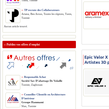
Tunis, Tunisie
››
TP recrute des Collaborateurs
Ariana, Ben Arous, Toutes les régions, Tunis,
Tunisie
Aucun article trouvé.
››
Publiez vos offres d'emploi
Epic Valor X
Artistes 3D
››
Responsable Achat
Société Sav D’abattage De Volaille
Tunisie, Zaghouan
››
Conseiller Clientèle en Architecture
D’intérieur
Groupe Hammami
Sfax, Tunisie