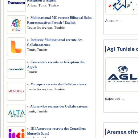
Réception d’Appels
Ariana, Tunis, Tunisie
››
Multinational MC recrute Bilingual Sales
Assurer ...
Representatives French / English
Toutes les régions, Tunisie
››
Industrie Multinational recrute des
Collaborateurs
Agl Tunisie 
Tunis, Tunisie
››
Concentrix recrute en Réception des
Appels
Tunisie
››
Monoprix recrute des Collaborateurs
Toutes les régions, Tunisie
expertise ...
››
Altaservice recrute des Collaborateurs
Tunis, Tunisie
››
IKI Assurance recrute des Conseillers
Aramex offr
Mutuelle Santé