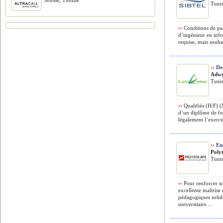
Sousse, Tunisie
Tunis
››
Conditions de par
d’ingénieur en inf
requise, mais souhai
››
Des
Adw
Tunis
››
Qualifiés (H/F) (
d’un diplôme de fo
légalement l’exercic
››
Ens
Poly
Tunis
››
Pour renforcer s
excellente maîtrise
pédagogiques solid
universitaire ...