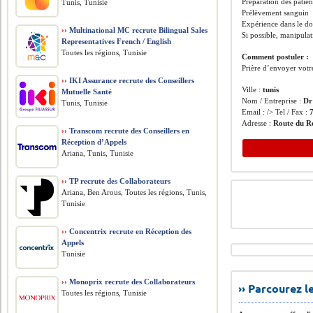
Préparation des patien
Tunis, Tunisie
Prélèvement sanguin
Expérience dans le do
››
Multinational MC recrute Bilingual Sales
Si possible, manipula
Representatives French / English
Toutes les régions, Tunisie
Comment postuler :
Prière d’envoyer votr
››
IKI Assurance recrute des Conseillers
Ville :
tunis
Mutuelle Santé
Nom / Entreprise :
Dr
Tunis, Tunisie
Email : /> Tel / Fax :
Adresse :
Route du Re
››
Transcom recrute des Conseillers en
Réception d’Appels
Ariana, Tunis, Tunisie
››
TP recrute des Collaborateurs
Ariana, Ben Arous, Toutes les régions, Tunis,
Tunisie
››
Concentrix recrute en Réception des
Appels
Tunisie
››
Monoprix recrute des Collaborateurs
›› Parcourez 
Toutes les régions, Tunisie