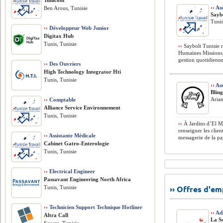
Tunicom
››
Ass
Ben Arous, Tunisie
Saybo
Tunis
››
Développeur Web Junior
Digitax Hub
Tunis, Tunisie
››
Saybolt Tunisie r
Humaines Missions p
gestion quotidienne 
››
Des Ouvriers
High Technology Integrator Hti
Tunis, Tunisie
››
Ass
Bling
Arian
››
Comptable
Alliance Service Environnement
Tunis, Tunisie
››
À Jardins d’El Me
renseigner les clien
››
Assistante Médicale
messagerie de la pag
Cabinet Gatro-Enterologie
Tunis, Tunisie
››
Electrical Engineer
Passavant Engineering North Africa
›› Offres d'e
Tunis, Tunisie
››
Technicien Support Technique Hotliner
››
Adm
Altra Call
La S