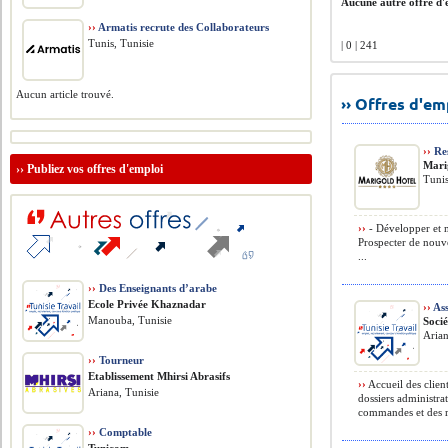
Aucune autre offre d'e
››
Armatis recrute des Collaborateurs
Tunis, Tunisie
| 0 | 241
Aucun article trouvé.
›› Offres d'e
››
Re
Mari
››
Publiez vos offres d'emploi
Tunis
››
- Développer et m
Prospecter de nouv
...
››
Des Enseignants d’arabe
Ecole Privée Khaznadar
››
Ass
Manouba, Tunisie
Soci
Aria
››
Tourneur
Etablissement Mhirsi Abrasifs
››
Accueil des clien
Ariana, Tunisie
dossiers administra
commandes et des re
››
Comptable