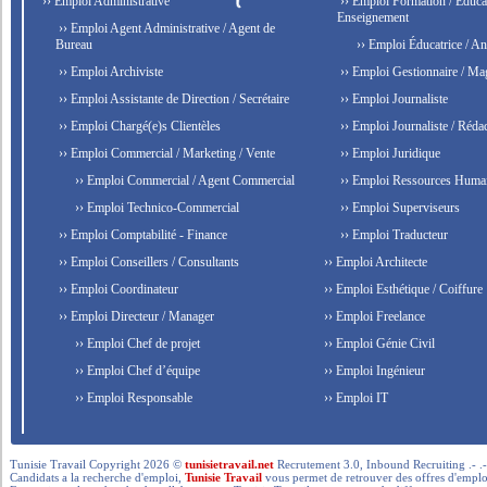
›› Emploi Administrative
›› Emploi Formation / Educat
Enseignement
›› Emploi Agent Administrative / Agent de
Bureau
›› Emploi Éducatrice / An
›› Emploi Archiviste
›› Emploi Gestionnaire / Ma
›› Emploi Assistante de Direction / Secrétaire
›› Emploi Journaliste
›› Emploi Chargé(e)s Clientèles
›› Emploi Journaliste / Rédac
›› Emploi Commercial / Marketing / Vente
›› Emploi Juridique
›› Emploi Commercial / Agent Commercial
›› Emploi Ressources Huma
›› Emploi Technico-Commercial
›› Emploi Superviseurs
›› Emploi Comptabilité - Finance
›› Emploi Traducteur
›› Emploi Conseillers / Consultants
›› Emploi Architecte
›› Emploi Coordinateur
›› Emploi Esthétique / Coiffure
›› Emploi Directeur / Manager
›› Emploi Freelance
›› Emploi Chef de projet
›› Emploi Génie Civil
›› Emploi Chef d’équipe
›› Emploi Ingénieur
›› Emploi Responsable
›› Emploi IT
Tunisie Travail Copyright 2026 ©
tunisietravail.net
Recrutement 3.0, Inbound Recruiting .- .-.. --- 
Candidats a la recherche d'emploi,
Tunisie Travail
vous permet de retrouver des offres d'emploi 