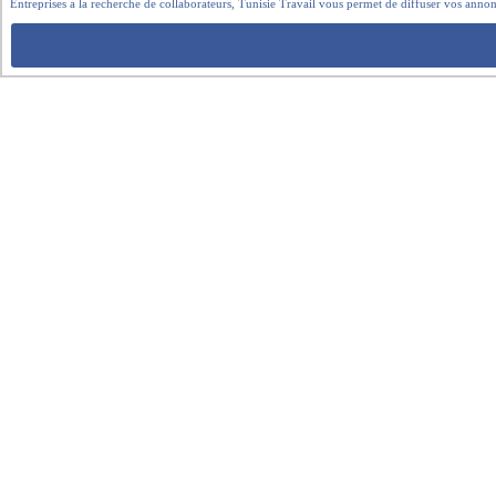
Entreprises a la recherche de collaborateurs, Tunisie Travail vous permet de diffuser vos annon