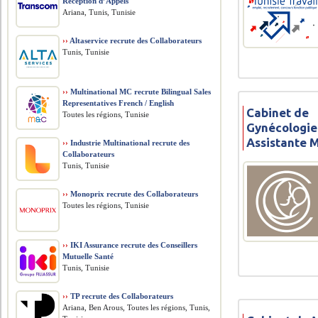
Réception d’Appels
Ariana, Tunis, Tunisie
››
Altaservice recrute des Collaborateurs
Tunis, Tunisie
››
Multinational MC recrute Bilingual Sales
Representatives French / English
Cabinet de
Toutes les régions, Tunisie
Gynécologie
Assistante 
››
Industrie Multinational recrute des
Collaborateurs
Tunis, Tunisie
››
Monoprix recrute des Collaborateurs
Toutes les régions, Tunisie
››
IKI Assurance recrute des Conseillers
Mutuelle Santé
Tunis, Tunisie
››
TP recrute des Collaborateurs
Ariana, Ben Arous, Toutes les régions, Tunis,