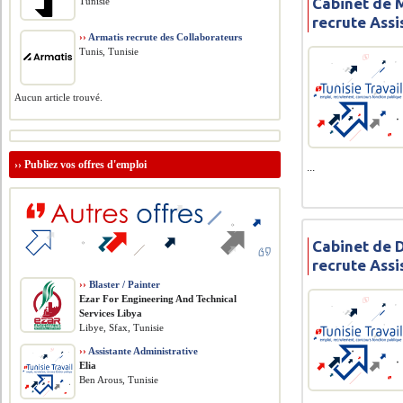
Cabinet de 
Tunisie
recrute Ass
››
Armatis recrute des Collaborateurs
Tunis, Tunisie
Aucun article trouvé.
››
Publiez vos offres d'emploi
...
Cabinet de 
recrute Ass
››
Blaster / Painter
Ezar For Engineering And Technical
Services Libya
Libye, Sfax, Tunisie
››
Assistante Administrative
Elia
Ben Arous, Tunisie