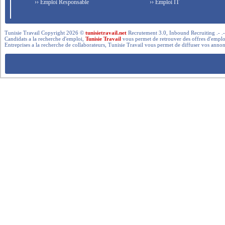
›› Emploi Responsable
›› Emploi IT
Tunisie Travail Copyright 2026 ©
tunisietravail.net
Recrutement 3.0, Inbound Recruiting .- .-.. --- 
Candidats a la recherche d'emploi,
Tunisie Travail
vous permet de retrouver des offres d'emploi 
Entreprises a la recherche de collaborateurs, Tunisie Travail vous permet de diffuser vos annon