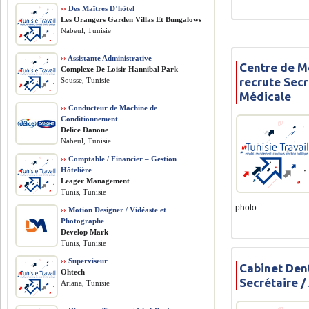
››
Des Maîtres D’hôtel
Les Orangers Garden Villas Et Bungalows
Nabeul, Tunisie
››
Assistante Administrative
Centre de M
Complexe De Loisir Hannibal Park
recrute Secr
Sousse, Tunisie
Médicale
››
Conducteur de Machine de
Conditionnement
Delice Danone
Nabeul, Tunisie
››
Comptable / Financier – Gestion
Hôtelière
Leager Management
Tunis, Tunisie
photo ...
››
Motion Designer / Vidéaste et
Photographe
Develop Mark
Tunis, Tunisie
››
Superviseur
Cabinet Den
Ohtech
Secrétaire /
Ariana, Tunisie