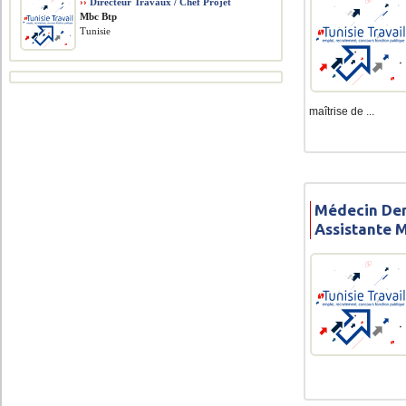
››
Directeur Travaux / Chef Projet
Mbc Btp
Tunisie
maîtrise de ...
Médecin Den
Assistante 