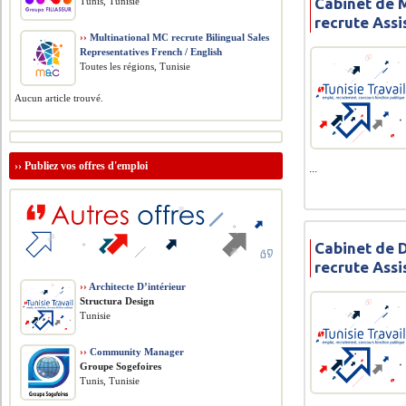
Cabinet de 
Tunis, Tunisie
recrute Ass
››
Multinational MC recrute Bilingual Sales
Representatives French / English
Toutes les régions, Tunisie
Aucun article trouvé.
››
Publiez vos offres d'emploi
...
Cabinet de 
recrute Ass
››
Architecte D’intérieur
Structura Design
Tunisie
››
Community Manager
Groupe Sogefoires
Tunis, Tunisie