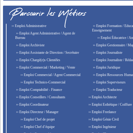
›› Emploi Administrative
›› Emploi Formation / Educat
Enseignement
›› Emploi Agent Administrative / Agent de
Bureau
›› Emploi Éducatrice / An
›› Emploi Archiviste
›› Emploi Gestionnaire / Ma
›› Emploi Assistante de Direction / Secrétaire
›› Emploi Journaliste
›› Emploi Chargé(e)s Clientèles
›› Emploi Journaliste / Rédac
›› Emploi Commercial / Marketing / Vente
›› Emploi Juridique
›› Emploi Commercial / Agent Commercial
›› Emploi Ressources Huma
›› Emploi Technico-Commercial
›› Emploi Superviseurs
›› Emploi Comptabilité - Finance
›› Emploi Traducteur
›› Emploi Conseillers / Consultants
›› Emploi Architecte
›› Emploi Coordinateur
›› Emploi Esthétique / Coiffure
›› Emploi Directeur / Manager
›› Emploi Freelance
›› Emploi Chef de projet
›› Emploi Génie Civil
›› Emploi Chef d’équipe
›› Emploi Ingénieur