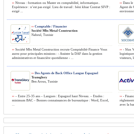
››
Niveau : formation ou Master en comptabilité, informatique..
››
Dans le 
Expérience : n’est pas exigé. Lieu de travail : béni khiar Contrat SIVP :
Agent de 
exigé ...
environnem
››
Comptable / Financier
Société Mbs Metal Construction
Nabeul, Tunisie
››
Société Mbs Metal Construction recrute Comptabilté-Finance Vous
››
- Sfax V
aurez pour principales missions : - Assister la DAF dans la gestion
logistiques
administratives et financière quotidienne - ...
visiteurs, l
››
Des Agents de Back Office Langue Espagnol
Transglory
Ben Arous, Tunisie
››
– Entre 25-35 ans – Langues : Espagnol haut Niveau. – Etudes :
››
- Financ
minimum BAC – Bonnes connaissances de bureautique : Word, Excel,
règlements
...
avec la ba