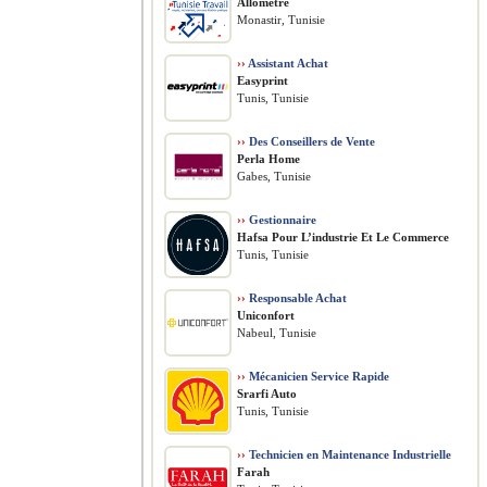
Allometre
Monastir, Tunisie
››
Assistant Achat
Easyprint
Tunis, Tunisie
››
Des Conseillers de Vente
Perla Home
Gabes, Tunisie
››
Gestionnaire
Hafsa Pour L’industrie Et Le Commerce
Tunis, Tunisie
››
Responsable Achat
Uniconfort
Nabeul, Tunisie
››
Mécanicien Service Rapide
Srarfi Auto
Tunis, Tunisie
››
Technicien en Maintenance Industrielle
Farah