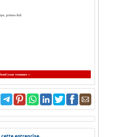
oupe, primes Aid
Send your resumes ‹‹
 cette entreprise.