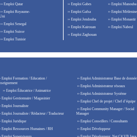
›› Emploi Qatar
›› Emploi Gabes
›› Emploi Manouba
›› Emploi Royaume-
›› Emploi Gafsa
›› Emploi Médenine
Uni
›› Emploi Jendouba
›› Emploi Monastir
›› Emploi Senegal
›› Emploi Kairouan
›› Emploi Nabeul
›› Emploi Suisse
›› Emploi Zaghouan
›› Emploi Tunisie
› Emploi Formation / Education /
›› Emploi Administrateur Base de donnée
nseignement
›› Emploi Administrateur réseaux
›› Emploi Éducatrice / Animatrice
›› Emploi Administrateur Système
› Emploi Gestionnaire / Magasinier
›› Emploi Chef de projet / Chef d’équipe
› Emploi Journaliste
›› Emploi Community Manager / Social
› Emploi Journaliste / Rédacteur / Traducteur
Manager
› Emploi Juridique
›› Emploi Conseillers / Consultants
› Emploi Ressources Humaines / RH
›› Emploi Développeur
› Emploi Superviseurs
›› Emploi Développeur .Net C# VB Java