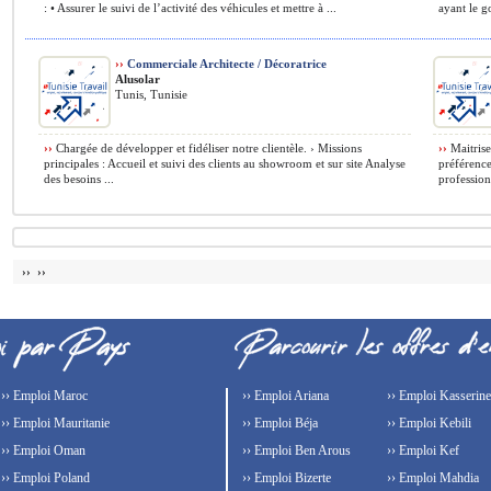
: • Assurer le suivi de l’activité des véhicules et mettre à ...
ayant le g
››
Commerciale Architecte / Décoratrice
Alusolar
Tunis, Tunisie
››
Chargée de développer et fidéliser notre clientèle. › Missions
››
Maitrise
principales : Accueil et suivi des clients au showroom et sur site Analyse
préférence
des besoins ...
profession
›› ››
›› Emploi Maroc
›› Emploi Ariana
›› Emploi Kasserine
›› Emploi Mauritanie
›› Emploi Béja
›› Emploi Kebili
›› Emploi Oman
›› Emploi Ben Arous
›› Emploi Kef
›› Emploi Poland
›› Emploi Bizerte
›› Emploi Mahdia