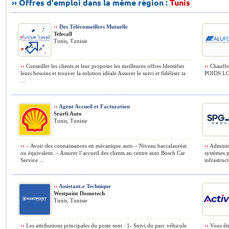
›› Offres d'emploi dans la même région :
Tunis
››
Des Téléconseillers Mutuelle
Telecall
Tunis, Tunisie
››
Conseiller les clients et leur proposer les meilleures offres Identifier
››
Chauffeu
leurs besoins et trouver la solution idéale Assurer le suivi et fidéliser ta
POIDS LO
...
››
Agent Accueil et Facturation
Srarfi Auto
Tunis, Tunisie
››
– Avoir des connaissances en mécanique auto – Niveau baccalauréat
››
Administ
ou équivalent. – Assurer l’accueil des clients au centre auto Bosch Car
systèmes p
Service ...
infrastruct
››
Assistant.e Technique
Westpoint Domotech
Tunis, Tunisie
››
Les attributions principales du poste sont : 1- Suivi du parc véhicule
››
Vous ête