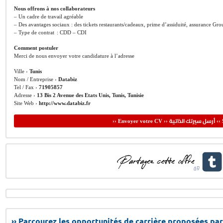
Nous offrons à nos collaborateurs
– Un cadre de travail agréable
– Des avantages sociaux : des tickets restaurants/cadeaux, prime d’assiduité, assurance Gr
– Type de contrat : CDD – CDI
Comment postuler
Merci de nous envoyer votre candidature à l’adresse
Ville ›
Tunis
Nom / Entreprise ›
Databiz
Tel / Fax ›
71905857
Adresse ›
13 Bis 2 Avenue des Etats Unis, Tunis, Tunisie
Site Web ›
http://www.databiz.fr
أرسل سيرتك الذاتية
›› Envoyer votre CV ››
‹‹ 
›› Parcourez les opportunités de carrière proposées par