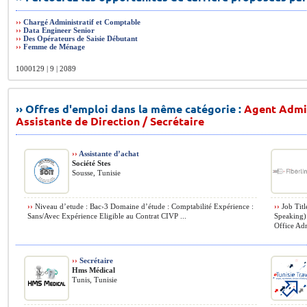
››
Chargé Administratif et Comptable
››
Data Engineer Senior
››
Des Opérateurs de Saisie Débutant
››
Femme de Ménage
1000129 | 9 | 2089
›› Offres d'emploi dans la même catégorie :
Agent Admin
Assistante de Direction / Secrétaire
››
Assistante d’achat
Société Stes
Sousse, Tunisie
››
Niveau d’etude : Bac›3 Domaine d’étude : Comptabilité Expérience :
››
Job Titl
Sans/Avec Expérience Eligible au Contrat CIVP ...
Speaking) 
Office Adm
››
Secrétaire
Hms Médical
Tunis, Tunisie