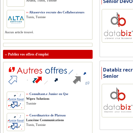
Senior DevO
Ariana, Tunis, Tunisie
››
Altaservice recrute des Collaborateurs
Tunis, Tunisie
Aucun article trouvé.
››
Publiez vos offres d'emploi
Databiz recr
Senior
››
Consultant.e Junior en Qse
Wipro Solutions
Tunisie
››
Coordinatrice de Plateau
Lancème Communications
Tunis, Tunisie