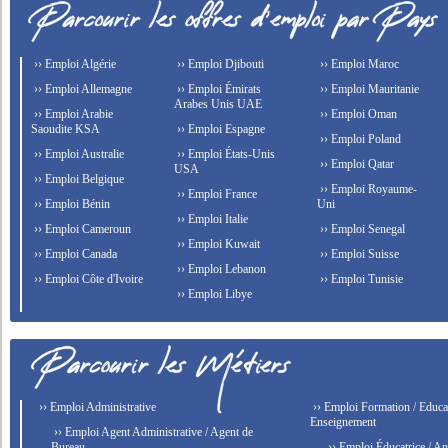
›› Emploi Algérie
›› Emploi Djibouti
›› Emploi Maroc
›› Emploi Allemagne
›› Emploi Émirats
›› Emploi Mauritanie
Arabes Unis UAE
›› Emploi Arabie
›› Emploi Oman
Saoudite KSA
›› Emploi Espagne
›› Emploi Poland
›› Emploi Australie
›› Emploi États-Unis
›› Emploi Qatar
USA
›› Emploi Belgique
›› Emploi Royaume-
›› Emploi France
›› Emploi Bénin
Uni
›› Emploi Italie
›› Emploi Cameroun
›› Emploi Senegal
›› Emploi Kuwait
›› Emploi Canada
›› Emploi Suisse
›› Emploi Lebanon
›› Emploi Côte d'Ivoire
›› Emploi Tunisie
›› Emploi Libye
›› Emploi Administrative
›› Emploi Formation / Educat
Enseignement
›› Emploi Agent Administrative / Agent de
Bureau
›› Emploi Éducatrice / An