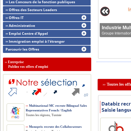
›› Les Concours de la fonction publiques
›› Offres des Secteurs Leaders
›› Offres IT
›› Administrative
›› Emploi Centre d'Appel
Groupe Internation
›› Immigration emploi à l'étranger
Parcourir les Offres
››
Entreprise
Publiez vos offres d'emploi
›› Toutes les of
Databiz rec
››
Multinational MC recrute Bilingual Sales
Saisie lang
Representatives French / English
Toutes les régions, Tunisie
››
Monoprix recrute des Collaborateurs