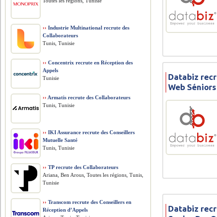
Toutes les régions, Tunisie
››
Industrie Multinational recrute des
Collaborateurs
Tunis, Tunisie
››
Concentrix recrute en Réception des
Appels
Databiz rec
Tunisie
Web Séniors
››
Armatis recrute des Collaborateurs
Tunis, Tunisie
››
IKI Assurance recrute des Conseillers
Mutuelle Santé
Tunis, Tunisie
››
TP recrute des Collaborateurs
Ariana, Ben Arous, Toutes les régions, Tunis,
Tunisie
››
Transcom recrute des Conseillers en
Databiz recr
Réception d’Appels