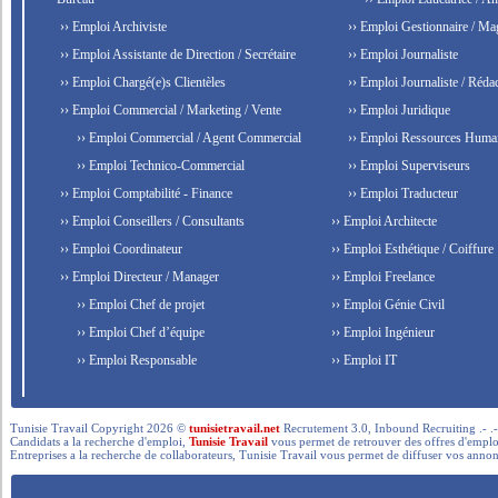
›› Emploi Archiviste
›› Emploi Gestionnaire / Ma
›› Emploi Assistante de Direction / Secrétaire
›› Emploi Journaliste
›› Emploi Chargé(e)s Clientèles
›› Emploi Journaliste / Rédac
›› Emploi Commercial / Marketing / Vente
›› Emploi Juridique
›› Emploi Commercial / Agent Commercial
›› Emploi Ressources Huma
›› Emploi Technico-Commercial
›› Emploi Superviseurs
›› Emploi Comptabilité - Finance
›› Emploi Traducteur
›› Emploi Conseillers / Consultants
›› Emploi Architecte
›› Emploi Coordinateur
›› Emploi Esthétique / Coiffure
›› Emploi Directeur / Manager
›› Emploi Freelance
›› Emploi Chef de projet
›› Emploi Génie Civil
›› Emploi Chef d’équipe
›› Emploi Ingénieur
›› Emploi Responsable
›› Emploi IT
Tunisie Travail Copyright 2026 ©
tunisietravail.net
Recrutement 3.0, Inbound Recruiting .- .-.. --- 
Candidats a la recherche d'emploi,
Tunisie Travail
vous permet de retrouver des offres d'emploi 
Entreprises a la recherche de collaborateurs, Tunisie Travail vous permet de diffuser vos annon