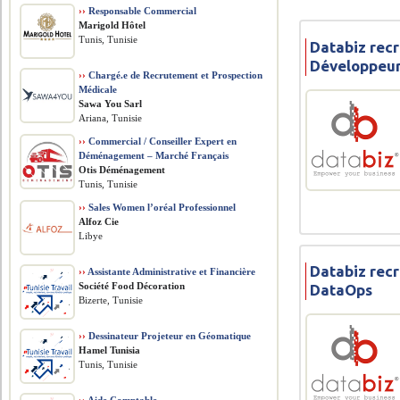
››
Responsable Commercial
Marigold Hôtel
Tunis, Tunisie
Databiz recr
Développeu
››
Chargé.e de Recrutement et Prospection
Médicale
Sawa You Sarl
Ariana, Tunisie
››
Commercial / Conseiller Expert en
Déménagement – Marché Français
Otis Déménagement
Tunis, Tunisie
››
Sales Women l’oréal Professionnel
Alfoz Cie
Libye
Databiz rec
››
Assistante Administrative et Financière
Société Food Décoration
DataOps
Bizerte, Tunisie
››
Dessinateur Projeteur en Géomatique
Hamel Tunisia
Tunis, Tunisie