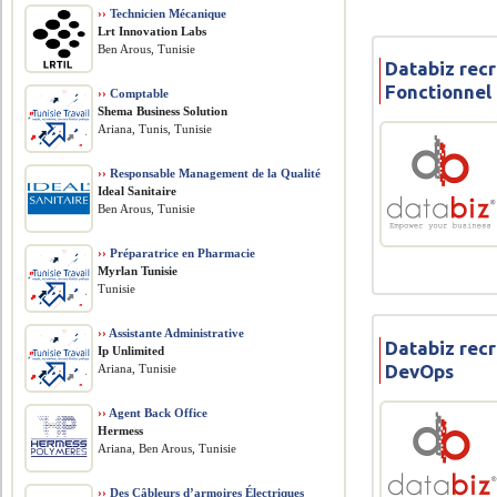
››
Technicien Mécanique
Lrt Innovation Labs
Ben Arous, Tunisie
Databiz rec
Fonctionnel
››
Comptable
Shema Business Solution
Ariana, Tunis, Tunisie
››
Responsable Management de la Qualité
Ideal Sanitaire
Ben Arous, Tunisie
››
Préparatrice en Pharmacie
Myrlan Tunisie
Tunisie
››
Assistante Administrative
Databiz rec
Ip Unlimited
DevOps
Ariana, Tunisie
››
Agent Back Office
Hermess
Ariana, Ben Arous, Tunisie
››
Des Câbleurs d’armoires Électriques