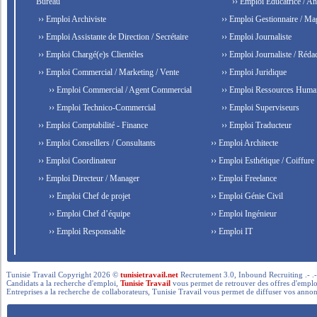
Bureau
›› Emploi Éducatrice / An
›› Emploi Archiviste
›› Emploi Gestionnaire / Ma
›› Emploi Assistante de Direction / Secrétaire
›› Emploi Journaliste
›› Emploi Chargé(e)s Clientèles
›› Emploi Journaliste / Rédac
›› Emploi Commercial / Marketing / Vente
›› Emploi Juridique
›› Emploi Commercial / Agent Commercial
›› Emploi Ressources Huma
›› Emploi Technico-Commercial
›› Emploi Superviseurs
›› Emploi Comptabilité - Finance
›› Emploi Traducteur
›› Emploi Conseillers / Consultants
›› Emploi Architecte
›› Emploi Coordinateur
›› Emploi Esthétique / Coiffure
›› Emploi Directeur / Manager
›› Emploi Freelance
›› Emploi Chef de projet
›› Emploi Génie Civil
›› Emploi Chef d’équipe
›› Emploi Ingénieur
›› Emploi Responsable
›› Emploi IT
Tunisie Travail Copyright 2026 ©
tunisietravail.net
Recrutement 3.0, Inbound Recruiting .- .-.. --- 
Candidats a la recherche d'emploi,
Tunisie Travail
vous permet de retrouver des offres d'emploi 
Entreprises a la recherche de collaborateurs, Tunisie Travail vous permet de diffuser vos annon