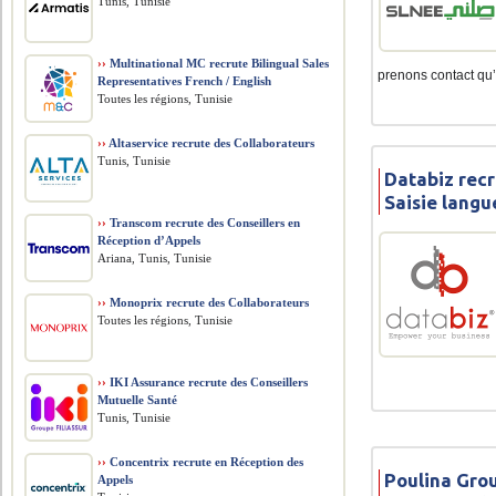
Tunis, Tunisie
››
Multinational MC recrute Bilingual Sales
prenons contact qu’
Representatives French / English
Toutes les régions, Tunisie
››
Altaservice recrute des Collaborateurs
Tunis, Tunisie
Databiz rec
Saisie lang
››
Transcom recrute des Conseillers en
Réception d’Appels
Ariana, Tunis, Tunisie
››
Monoprix recrute des Collaborateurs
Toutes les régions, Tunisie
››
IKI Assurance recrute des Conseillers
Mutuelle Santé
Tunis, Tunisie
››
Concentrix recrute en Réception des
Poulina Gro
Appels