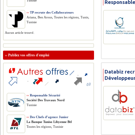
Tunisie
Responsabl
››
TP recrute des Collaborateurs
Ariana, Ben Arous, Toutes les régions, Tunis,
Tunisie
Aucun article trouvé.
››
Publiez vos offres d'emploi
Databiz recr
Développeu
››
Responsable Sécurité
Société Des Travaux Nord
Tunisie
››
Des Chefs d’agence Junior
La Banque Tuniso Libyenne Btl
Toutes les régions, Tunisie