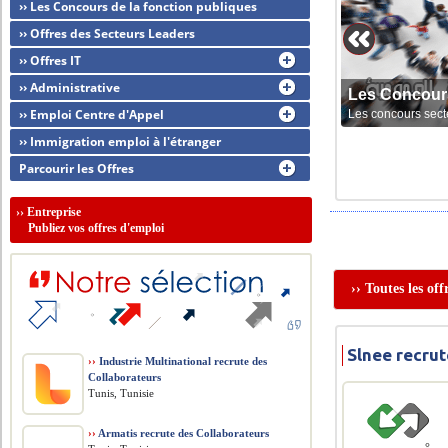
›› Les Concours de la fonction publiques
›› Offres des Secteurs Leaders
›› Offres IT
›› Administrative
Les Concour
›› Emploi Centre d'Appel
Les concours sect
›› Immigration emploi à l'étranger
Parcourir les Offres
››
Entreprise
Publiez vos offres d'emploi
›› Toutes les of
Slnee recrut
››
Industrie Multinational recrute des
Collaborateurs
Tunis, Tunisie
››
Armatis recrute des Collaborateurs