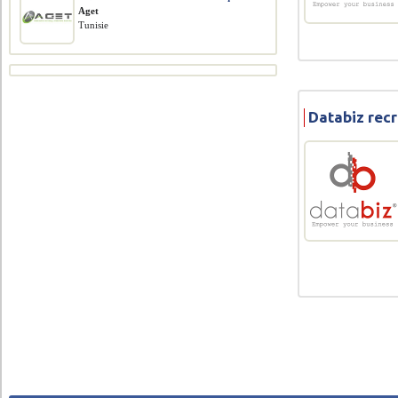
Aget
Tunisie
Databiz rec