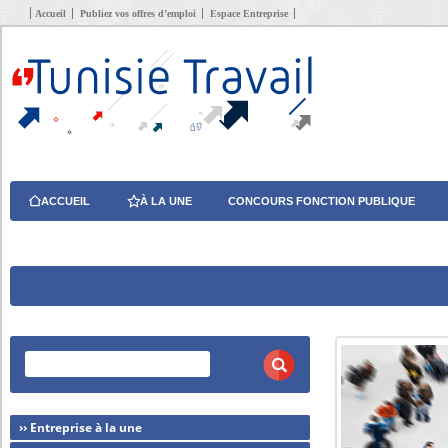
Accueil
Publiez vos offres d’emploi
Espace Entreprise
ACCUEIL
À LA UNE
CONCOURS FONCTION PUBLIQUE
›› Entreprise à la une