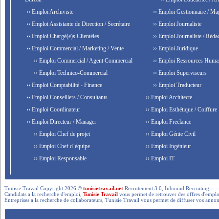
›› Emploi Archiviste
›› Emploi Gestionnaire / Ma
›› Emploi Assistante de Direction / Secrétaire
›› Emploi Journaliste
›› Emploi Chargé(e)s Clientèles
›› Emploi Journaliste / Rédac
›› Emploi Commercial / Marketing / Vente
›› Emploi Juridique
›› Emploi Commercial / Agent Commercial
›› Emploi Ressources Huma
›› Emploi Technico-Commercial
›› Emploi Superviseurs
›› Emploi Comptabilité - Finance
›› Emploi Traducteur
›› Emploi Conseillers / Consultants
›› Emploi Architecte
›› Emploi Coordinateur
›› Emploi Esthétique / Coiffure
›› Emploi Directeur / Manager
›› Emploi Freelance
›› Emploi Chef de projet
›› Emploi Génie Civil
›› Emploi Chef d’équipe
›› Emploi Ingénieur
›› Emploi Responsable
›› Emploi IT
Tunisie Travail Copyright 2026 ©
tunisietravail.net
Recrutement 3.0, Inbound Recruiting .- .-.. --- 
Candidats a la recherche d'emploi,
Tunisie Travail
vous permet de retrouver des offres d'emploi 
Entreprises a la recherche de collaborateurs, Tunisie Travail vous permet de diffuser vos annon