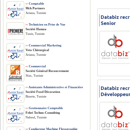
››
Comptable
Mch Partners
Ariana, Tunisie
Databiz recr
Senior
››
Technicien en Prise de Vue
Société Hamza
Tunis, Tunisie
››
Commercial Marketing
Veto Chirurgical
Ariana, Tunisie
››
Commercial
Société Général Recouvrement
Sfax, Tunisie
››
Assistante Administrative et Financière
Databiz recr
Société Food Décoration
Développeu
Bizerte, Tunisie
››
Gestionnaire Comptable
Fehri Techno-Consulting
Nabeul, Tunisie
››
Conducteur Machine Flexographie