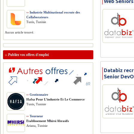
Web Séniors
››
Industrie Multinational recrute des
Collaborateurs
Tunis, Tunisie
Aucun article trouvé.
››
Publiez vos offres d'emploi
Databiz recr
Senior DevO
››
Gestionnaire
Hafsa Pour L’industrie Et Le Commerce
Tunis, Tunisie
››
Tourneur
Etablissement Mhirsi Abrasifs
Ariana, Tunisie