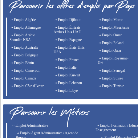
›› Emploi Algérie
›› Emploi Djibouti
›› Emploi Maroc
›› Emploi Allemagne
›› Emploi Émirats
›› Emploi Mauritanie
Arabes Unis UAE
›› Emploi Arabie
›› Emploi Oman
Saoudite KSA
›› Emploi Espagne
›› Emploi Poland
›› Emploi Australie
›› Emploi États-Unis
›› Emploi Qatar
USA
›› Emploi Belgique
›› Emploi Royaume-
›› Emploi France
›› Emploi Bénin
Uni
›› Emploi Italie
›› Emploi Cameroun
›› Emploi Senegal
›› Emploi Kuwait
›› Emploi Canada
›› Emploi Suisse
›› Emploi Lebanon
›› Emploi Côte d'Ivoire
›› Emploi Tunisie
›› Emploi Libye
›› Emploi Administrative
›› Emploi Formation / Educat
Enseignement
›› Emploi Agent Administrative / Agent de
Bureau
›› Emploi Éducatrice / An