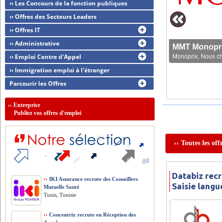
›› Les Concours de la fonction publiques
›› Offres des Secteurs Leaders
›› Offres IT
›› Administrative
MMT Monoprix
›› Emploi Centre d'Appel
Monoprix, Nous che
›› Immigration emploi à l'étranger
Parcourir les Offres
››
Entreprise
Publiez vos offres d'emploi
›› Toutes les of
Databiz rec
››
IKI Assurance recrute des Conseillers
Saisie lang
Mutuelle Santé
Tunis, Tunisie
››
Concentrix recrute en Réception des