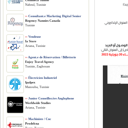
Commeca Tunisie
• )؛
Nabeul, Tunisie
››
Consultant.e Marketing Digital Senior
Regency Nannies Canada
• نوان الإلكتروني
Tunisie
››
Vendeuse
Ia Store
لوصـول أو البريد
Ariana, Tunisie
() إلى العنوان التالي
لية 2022
››
Agent.e de Réservation / Billetterie
Enjoy Travel Agency
Tunisie, Zaghouan
››
Électricien Industriel
Ipalpex
Manouba, Tunisie
››
Junior Conseiller.ère Anglophone
Worldwide Studies
Ariana, Tunisie
››
Machiniste / Cnc
Prodelcna