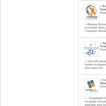
››
Re
Xtens
Arian
››
(Business Develop
portefeuille clients
l’entreprise. Attenti
››
Age
Gveu
Tunis
››
Votre rôle princip
finaliser les deman
strict respect des ...
››
Co
Altra
Souss
››
- Comptabilité Fr
son équipe à Sousse
analytique selon les 