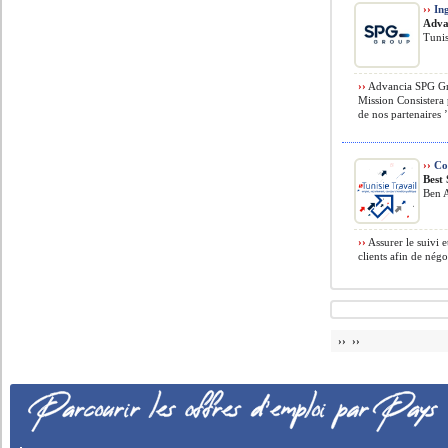
››
Ing
Adva
Tunis
››
Advancia SPG Gro
Mission Consistera 
de nos partenaires ’
››
Co
Best
Ben A
››
Assurer le suivi e
clients afin de négo
›› ››