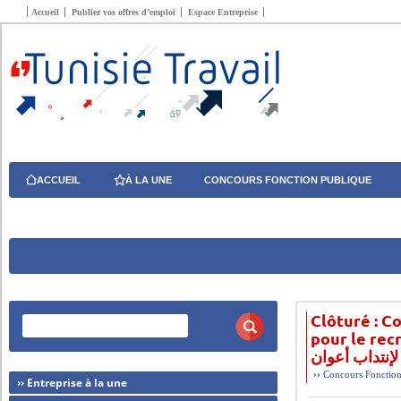
Accueil
Publiez vos offres d’emploi
Espace Entreprise
ACCUEIL
À LA UNE
CONCOURS FONCTION PUBLIQUE
Clôturé : C
pour le recrute
لإنتداب أعوان
››
Concours Fonction
›› Entreprise à la une