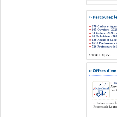
›› Parcourez 
››
279 Cadres et Agen
››
››
››
››
››
››
1000001 | 0 | 253
›› Offres d'e
››
Tec
Aksy
Ben A
››
Techniciens en Él
Responsable Logisti