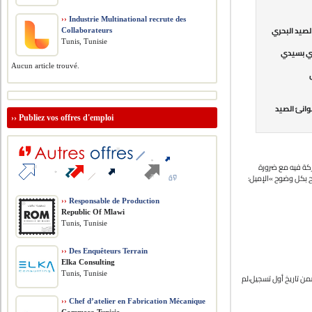
››
Industrie Multinational recrute des
8 –  البحري
Collaborateurs
Tunis, Tunisie
4 – سيدي
Aucun article trouvé.
11 – الصيد
››
Publiez vos offres d'emploi
: ة فيه مع ضرورة
شح بكل وضوح »الإميل
››
Responsable de Production
Republic Of Mlawi
Tunis, Tunisie
››
Des Enquêteurs Terrain
Elka Consulting
Tunis, Tunisie
8. ب شغل مسلمة من قبل مكتب التشغيل والعمل المستقل بالنسبة لمن تجاوز سنه 40 سنة في تاريخ 01 جانفي 2022 تتضمن تاريخ أول تسجيل،لم
››
Chef d’atelier en Fabrication Mécanique