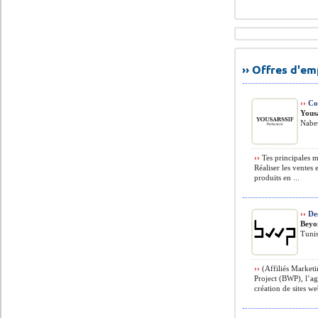
›› Offres d'e
››
Con
Yousa
Nabeu
››
Tes principales mis
Réaliser les ventes 
produits en ...
››
Des
Beyo
Tunis
››
(Affiliés Marke
Project (BWP), l’ag
création de sites w