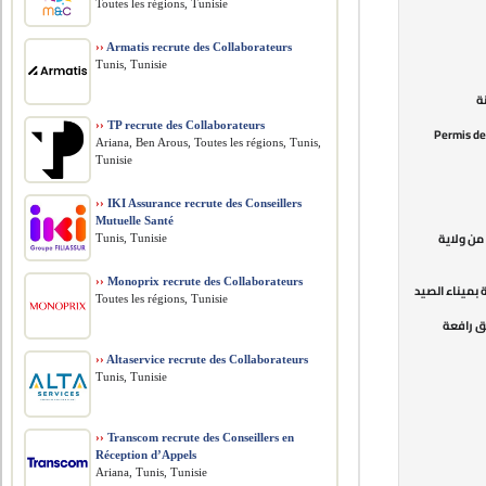
Toutes les régions, Tunisie
››
Armatis recrute des Collaborateurs
Tunis, Tunisie
››
TP recrute des Collaborateurs
3 – » ضرورة أقدمية الرخصة لا تقل على 2 سنتين » و
Ariana, Ben Arous, Toutes les régions, Tunis,
Tunisie
››
IKI Assurance recrute des Conseillers
Mutuelle Santé
1 – لاية
Tunis, Tunisie
››
Monoprix recrute des Collaborateurs
1 – 2 سنتين » لخطة سائق رافعة بميناء الصيد
Toutes les régions, Tunisie
1 –  » لخطة مساعد سائق رافعة
››
Altaservice recrute des Collaborateurs
Tunis, Tunisie
››
Transcom recrute des Conseillers en
Réception d’Appels
Ariana, Tunis, Tunisie