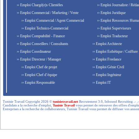
›› Emploi Chargé(e)s Clientèles
›› Emploi Journaliste / Rédac
›› Emploi Commercial / Marketing / Vente
›› Emploi Juridique
›› Emploi Commercial / Agent Commercial
›› Emploi Ressources Huma
›› Emploi Technico-Commercial
›› Emploi Superviseurs
›› Emploi Comptabilité - Finance
›› Emploi Traducteur
›› Emploi Conseillers / Consultants
›› Emploi Architecte
›› Emploi Coordinateur
›› Emploi Esthétique / Coiffure
›› Emploi Directeur / Manager
›› Emploi Freelance
›› Emploi Chef de projet
›› Emploi Génie Civil
›› Emploi Chef d’équipe
›› Emploi Ingénieur
›› Emploi Responsable
›› Emploi IT
Tunisie Travail Copyright 2026 ©
tunisietravail.net
Recrutement 3.0, Inbound Recruiting .- .-.. --- 
Candidats a la recherche d'emploi,
Tunisie Travail
vous permet de retrouver des offres d'emploi 
Entreprises a la recherche de collaborateurs, Tunisie Travail vous permet de diffuser vos annon