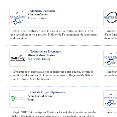
››
Monitrice Pantalon
Kline-confection
Ariana, Tunisie
››
Expérience confirmée dans le secteur de la confection textile, avec
››
Anglais 
une spécialisation en pantalon. Maîtrise de l’organisation, du lancement
d’une Lic
et du suivi de ...
dans le do
››
Technicien en Electrique
Mister Kahwa Tunisie
Ben Arous, Tunisie
››
Dynamique et enthousiaste pour renforcer notre équipe. Permis de
››
Ingénieu
conduire (obligatoire ) Un bon sens commercial Responsable Habite
poste de s
zone ben Arous SIVP (obligatoire ...
››
Chef de Projet Déploiement
Benin Digital Bénin
Bénin
››
Cegid XRP Ultimate Appro Mission • Recueil des données auprès des
››
Avec exp
filiales • Réalisation des paramétrage des filiales à déployer dans Cegid