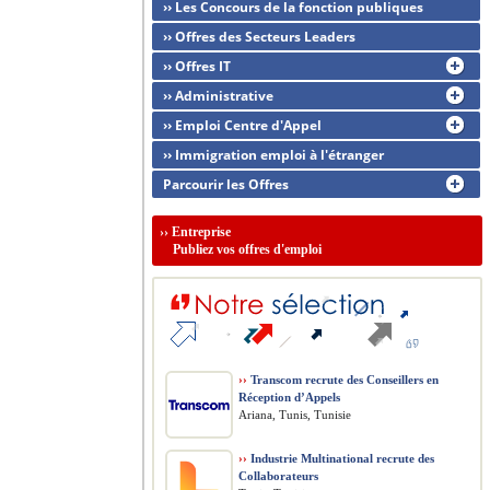
›› Les Concours de la fonction publiques
›› Offres des Secteurs Leaders
›› Offres IT
›› Administrative
›› Emploi Centre d'Appel
›› Immigration emploi à l'étranger
Parcourir les Offres
››
Entreprise
Publiez vos offres d'emploi
››
Transcom recrute des Conseillers en
Réception d’Appels
Ariana, Tunis, Tunisie
››
Industrie Multinational recrute des
Collaborateurs