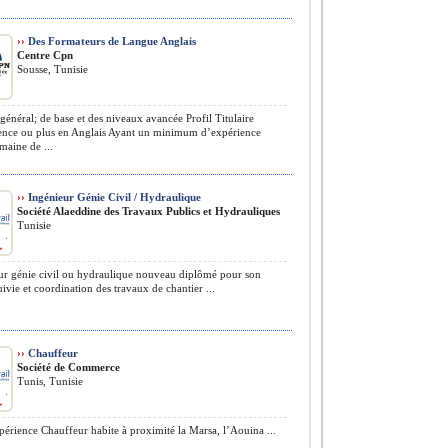
››
Des Formateurs de Langue Anglais
Centre Cpn
Sousse, Tunisie
général; de base et des niveaux avancée Profil Titulaire
ence ou plus en Anglais Ayant un minimum d’expérience
maine de ...
››
Ingénieur Génie Civil / Hydraulique
Société Alaeddine des Travaux Publics et Hydrauliques
Tunisie
r génie civil ou hydraulique nouveau diplômé pour son
uivie et coordination des travaux de chantier ...
››
Chauffeur
Société de Commerce
Tunis, Tunisie
érience Chauffeur habite à proximité la Marsa, l’Aouina ...