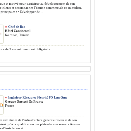
ue et motivé pour participer au développement de son
le clients et accompagner l’équipe commerciale au quotidien.
 principales : • Développer de ...
››
Chef de Bar
Hôtel Continental
Kairouan, Tunisie
ce de 3 ans minimum est obligatoire . ...
››
Ingénieur Réseau et Sécurité F5 Ltm Gmt
Groupe Onetech Bs France
France
er aux études de l’infrastructure générale réseau et de son
ainsi qu’à la qualification des plates-formes réseaux Assurer
e d’installation et ...