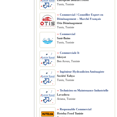
Entreprise Bouras Frères
Tunis, Tunisie
››
Commercial / Conseiller Expert en
Déménagement – Marché Français
Otis Déménagement
Tunis, Tunisie
››
Commercial
Sani-Bains
Tunis, Tunisie
››
Commerciale It
Ideryet
Ben Arous, Tunisie
››
Ingénieur Hydraulicien Aménagiste
Société Yahya
Tunis, Tunisie
››
Technicien en Maintenance Industrielle
Lavadora
Ariana, Tunisie
››
Responsable Commercial
Hotelsa Food Tunisie