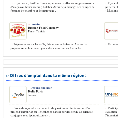
››
Expérience ; Justifier d’une expérience confirmée en gouvernance
››
Dynamiq
d’étages ou housekeeping hôtelier. Avoir déjà managé des équipes de
portefeuil
femmes de chambre et de nettoyage ...
› Missions
››
Barista
Tunisian Food Company
Tunis, Tunisie
››
Préparer et servir les cafés, thés et autres boissons. Assurer la
››
Expérien
préparation et la mise en place des viennoiseries. Gérer les ...
›› Offres d'emploi dans la même région :
››
Devops Engineer
Teolia Paris
France
››
Envie de rejoindre un collectif de passionnés réunis autour d’un
››
Particip
projet d’entreprise où l’excellence dans le service rendu au client se
évolution 
conjugue avec épanouissement ...
l’ingénieri