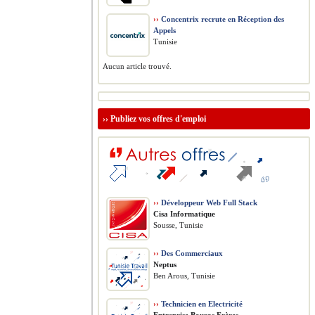
››
Concentrix recrute en Réception des
Appels
Tunisie
Aucun article trouvé.
››
Publiez vos offres d'emploi
››
Développeur Web Full Stack
Cisa Informatique
Sousse, Tunisie
››
Des Commerciaux
Neptus
Ben Arous, Tunisie
››
Technicien en Electricité