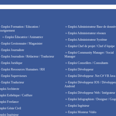
› Emploi Formation / Education /
›› Emploi Administrateur Base de donnée
nseignement
›› Emploi Administrateur réseaux
›› Emploi Éducatrice / Animatrice
›› Emploi Administrateur Système
› Emploi Gestionnaire / Magasinier
›› Emploi Chef de projet / Chef d’équipe
› Emploi Journaliste
›› Emploi Community Manager / Social
› Emploi Journaliste / Rédacteur / Traducteur
Manager
› Emploi Juridique
›› Emploi Conseillers / Consultants
› Emploi Ressources Humaines / RH
›› Emploi Développeur
› Emploi Superviseurs
›› Emploi Développeur .Net C# VB Java
› Emploi Traducteur
›› Emploi Développeur IOS / Développe
Android
mploi Architecte
›› Emploi Développeur Web / Intégrateur
mploi Esthétique / Coiffure
›› Emploi Infographiste / Designer / Grap
mploi Freelance
›› Emploi Ingénieur
mploi Génie Civil
›› Emploi Monteur Vidéo
mploi Ingénieur