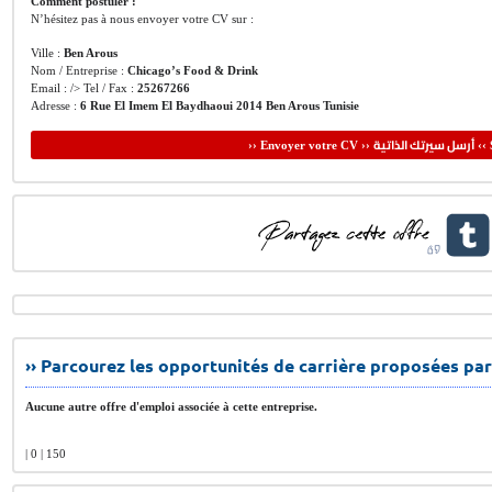
Comment postuler :
N’hésitez pas à nous envoyer votre CV sur :
Ville :
Ben Arous
Nom / Entreprise :
Chicago’s Food & Drink
Email : /> Tel / Fax :
25267266
Adresse :
6 Rue El Imem El Baydhaoui 2014 Ben Arous Tunisie
أرسل سيرتك الذاتية
›› Envoyer votre CV ››
‹‹ 
›› Parcourez les opportunités de carrière proposées par
Aucune autre offre d'emploi associée à cette entreprise.
| 0 | 150