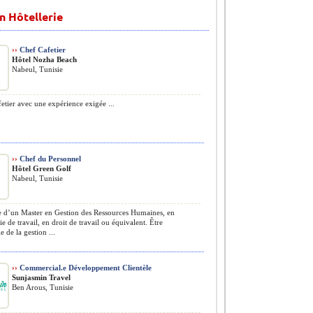
n Hôtellerie
››
Chef Cafetier
Hôtel Nozha Beach
Nabeul, Tunisie
etier avec une expérience exigée ...
››
Chef du Personnel
Hôtel Green Golf
Nabeul, Tunisie
e d’un Master en Gestion des Ressources Humaines, en
e de travail, en droit de travail ou équivalent. Être
e de la gestion ...
››
Commercial.e Développement Clientèle
Sunjasmin Travel
Ben Arous, Tunisie