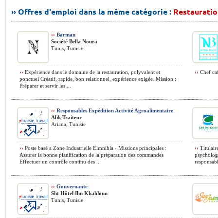
›› Offres d'emploi dans la même catégorie :
Restauratio
››
Barman
Société Bella Noura
Tunis, Tunisie
››
Expérience dans le domaine de la restauration, polyvalent et
››
Chef caf
ponctuel Créatif, rapide, bon relationnel, expérience exigée. Mission :
Préparer et servir les ...
››
Responsables Expédition Activité Agroalimentaire
Abk Traiteur
Ariana, Tunisie
››
Poste basé a Zone Industrielle Elmnihla › Missions principales :
››
Titulair
Assurer la bonne planification de la préparation des commandes
psychologi
Effectuer un contrôle continu des ...
responsabl
››
Gouvernante
Sht Hôtel Ibn Khaldoun
Tunis, Tunisie