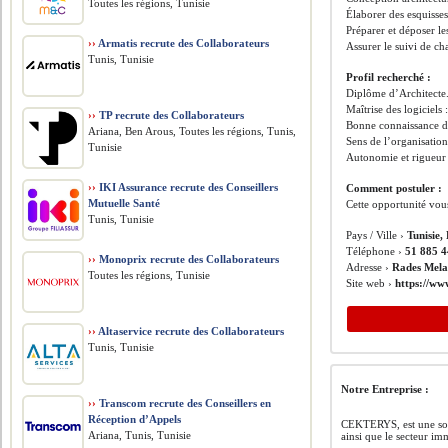
Toutes les régions, Tunisie
Élaborer des esquisses
Préparer et déposer le
››
Armatis recrute des Collaborateurs
Assurer le suivi de ch
Tunis, Tunisie
Profil recherché :
Diplôme d’Architecte
Maîtrise des logiciels
››
TP recrute des Collaborateurs
Bonne connaissance de
Ariana, Ben Arous, Toutes les régions, Tunis,
Sens de l’organisation,
Tunisie
Autonomie et rigueur 
››
IKI Assurance recrute des Conseillers
Comment postuler :
Mutuelle Santé
Cette opportunité vou
Tunis, Tunisie
Pays / Ville ›
Tunisie,
Téléphone ›
51 885 
››
Monoprix recrute des Collaborateurs
Adresse ›
Rades Mela
Toutes les régions, Tunisie
Site web ›
https://ww
››
Altaservice recrute des Collaborateurs
Tunis, Tunisie
Notre Entreprise :
››
Transcom recrute des Conseillers en
Réception d’Appels
CEKTERYS, est une socié
Ariana, Tunis, Tunisie
ainsi que le secteur i