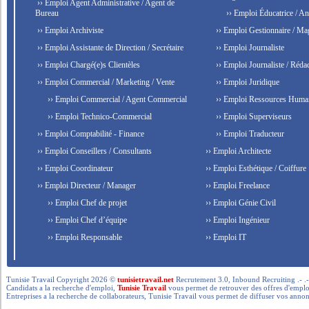
›› Emploi Agent Administrative / Agent de
Bureau
›› Emploi Éducatrice / An
›› Emploi Archiviste
›› Emploi Gestionnaire / Ma
›› Emploi Assistante de Direction / Secrétaire
›› Emploi Journaliste
›› Emploi Chargé(e)s Clientèles
›› Emploi Journaliste / Rédac
›› Emploi Commercial / Marketing / Vente
›› Emploi Juridique
›› Emploi Commercial / Agent Commercial
›› Emploi Ressources Huma
›› Emploi Technico-Commercial
›› Emploi Superviseurs
›› Emploi Comptabilité - Finance
›› Emploi Traducteur
›› Emploi Conseillers / Consultants
›› Emploi Architecte
›› Emploi Coordinateur
›› Emploi Esthétique / Coiffure
›› Emploi Directeur / Manager
›› Emploi Freelance
›› Emploi Chef de projet
›› Emploi Génie Civil
›› Emploi Chef d’équipe
›› Emploi Ingénieur
›› Emploi Responsable
›› Emploi IT
Tunisie Travail Copyright 2026 ©
tunisietravail.net
Recrutement 3.0, Inbound Recruiting .- .-.. --- 
Candidats a la recherche d'emploi,
Tunisie Travail
vous permet de retrouver des offres d'emploi 
Entreprises a la recherche de collaborateurs, Tunisie Travail vous permet de diffuser vos annon