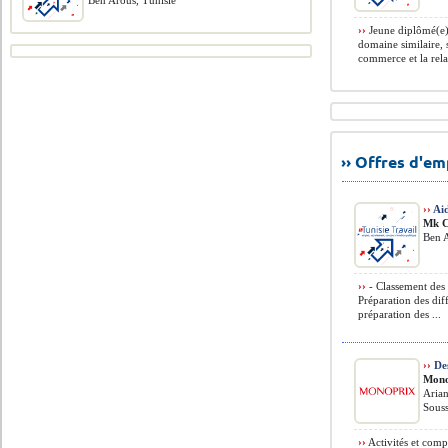
Ben Arous, Tunisie
››
Jeune diplômé(e) 
domaine similaire, 
commerce et la relat
›› Offres d'e
››
Ai
Mk C
Ben A
››
- Classement des 
Préparation des diff
préparation des ...
››
De
Mono
Arian
Souss
››
Activités et comp