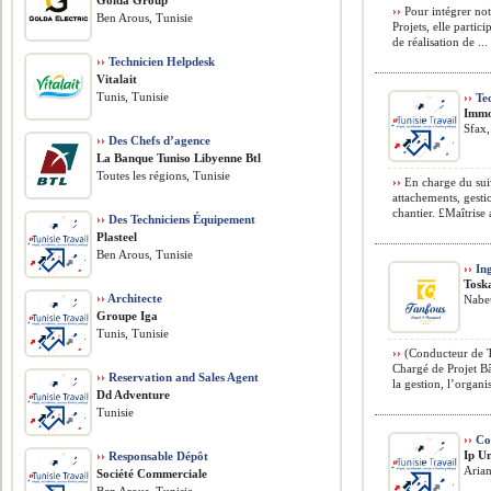
Golda Group
››
Pour intégrer not
Ben Arous, Tunisie
Projets, elle parti
de réalisation de ...
››
Technicien Helpdesk
Vitalait
Tunis, Tunisie
››
Tec
Immo
Sfax,
››
Des Chefs d’agence
La Banque Tuniso Libyenne Btl
Toutes les régions, Tunisie
››
En charge du suiv
attachements, gest
chantier. £Maîtrise 
››
Des Techniciens Équipement
Plasteel
Ben Arous, Tunisie
››
Ing
Tosk
››
Architecte
Nabeu
Groupe Iga
Tunis, Tunisie
››
(Conducteur de T
Chargé de Projet Bâ
››
Reservation and Sales Agent
la gestion, l’organis
Dd Adventure
Tunisie
››
Con
Ip U
››
Responsable Dépôt
Arian
Société Commerciale