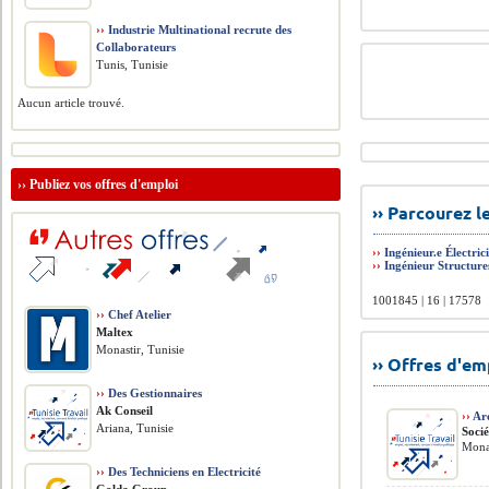
››
Industrie Multinational recrute des
Collaborateurs
Tunis, Tunisie
Aucun article trouvé.
››
Publiez vos offres d'emploi
›› Parcourez 
››
Ingénieur.e Électric
››
Ingénieur Structure
1001845 | 16 | 17578
››
Chef Atelier
Maltex
Monastir, Tunisie
›› Offres d'e
››
Des Gestionnaires
Ak Conseil
››
Arc
Ariana, Tunisie
Soci
Monas
››
Des Techniciens en Electricité