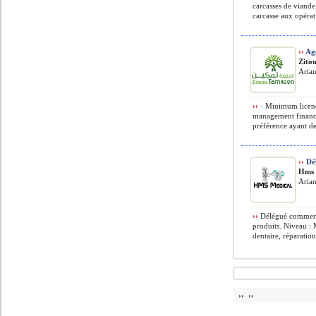
carcasses de viande
carcasse aux opéra
››
Age
Zito
Aria
››
· Minimum licence
management finance
préférence ayant de
››
Dé
Hms 
Arian
››
Délégué commerci
produits. Niveau : M
dentaire, réparatio
›› ››