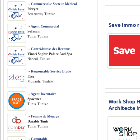
››
Commercial.e Secteur Médical
Ideryet
Ben Arous, Tunisie
Save Immo r
››
Agent Commercial
Sofasam
Tunis, Tunisie
››
Contrôleur.se des Revenus
Vincci Saphir Palace And Spa
Nabeul, Tunisie
››
Responsable Service Etude
Eteg
Monastir, Tunisie
››
Agent Inventaire
Spacenet
Work Shop 
Tunis, Tunisie
Architecte I
››
Femme de Ménage
Databiz Tunis
Tunis, Tunisie
››
Comptable