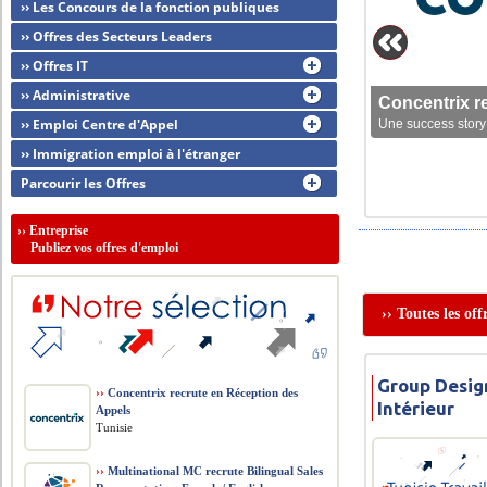
›› Les Concours de la fonction publiques
›› Offres des Secteurs Leaders
›› Offres IT
›› Administrative
Concentrix r
›› Emploi Centre d'Appel
Une success story 
›› Immigration emploi à l'étranger
Parcourir les Offres
››
Entreprise
Publiez vos offres d'emploi
›› Toutes les of
Group Desig
››
Concentrix recrute en Réception des
Intérieur
Appels
Tunisie
››
Multinational MC recrute Bilingual Sales