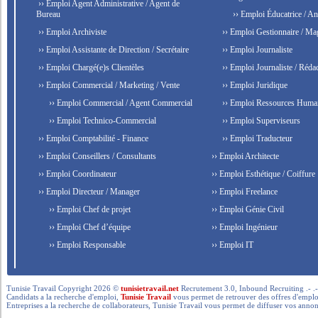
›› Emploi Agent Administrative / Agent de
Bureau
›› Emploi Éducatrice / An
›› Emploi Archiviste
›› Emploi Gestionnaire / Ma
›› Emploi Assistante de Direction / Secrétaire
›› Emploi Journaliste
›› Emploi Chargé(e)s Clientèles
›› Emploi Journaliste / Rédac
›› Emploi Commercial / Marketing / Vente
›› Emploi Juridique
›› Emploi Commercial / Agent Commercial
›› Emploi Ressources Huma
›› Emploi Technico-Commercial
›› Emploi Superviseurs
›› Emploi Comptabilité - Finance
›› Emploi Traducteur
›› Emploi Conseillers / Consultants
›› Emploi Architecte
›› Emploi Coordinateur
›› Emploi Esthétique / Coiffure
›› Emploi Directeur / Manager
›› Emploi Freelance
›› Emploi Chef de projet
›› Emploi Génie Civil
›› Emploi Chef d’équipe
›› Emploi Ingénieur
›› Emploi Responsable
›› Emploi IT
Tunisie Travail Copyright 2026 ©
tunisietravail.net
Recrutement 3.0, Inbound Recruiting .- .-.. --- 
Candidats a la recherche d'emploi,
Tunisie Travail
vous permet de retrouver des offres d'emploi 
Entreprises a la recherche de collaborateurs, Tunisie Travail vous permet de diffuser vos annon