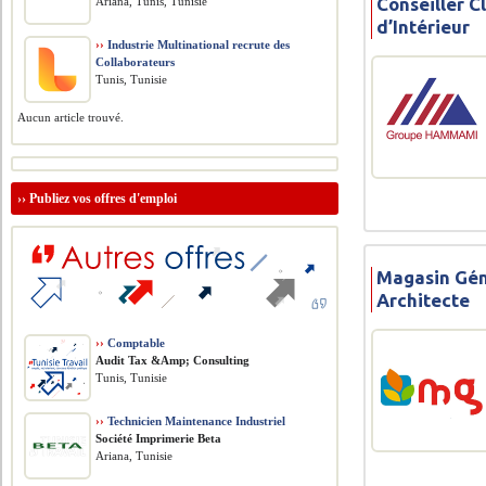
Conseiller C
Ariana, Tunis, Tunisie
d’Intérieur
››
Industrie Multinational recrute des
Collaborateurs
Tunis, Tunisie
Aucun article trouvé.
››
Publiez vos offres d'emploi
Magasin Gén
Architecte
››
Comptable
Audit Tax &Amp; Consulting
Tunis, Tunisie
››
Technicien Maintenance Industriel
Société Imprimerie Beta
Ariana, Tunisie