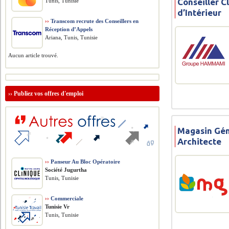
Conseiller C
Tunis, Tunisie
d’Intérieur
››
Transcom recrute des Conseillers en
Réception d’Appels
Ariana, Tunis, Tunisie
Aucun article trouvé.
››
Publiez vos offres d'emploi
Magasin Gén
Architecte
››
Panseur Au Bloc Opératoire
Société Jugurtha
Tunis, Tunisie
››
Commerciale
Tunisie Vr
Tunis, Tunisie