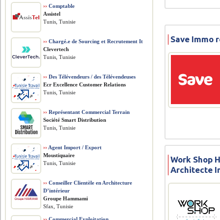
››
Comptable
Assistel
Tunis, Tunisie
Save Immo r
››
Chargé.e de Sourcing et Recrutement It
Clevertech
Tunis, Tunisie
››
Des Télévendeurs / des Télévendeuses
Ecr Excellence Customer Relations
Tunis, Tunisie
››
Représentant Commercial Terrain
Société Smart Distribution
Tunis, Tunisie
››
Agent Import / Export
Moustiquaire
Work Shop 
Tunis, Tunisie
Architecte I
››
Conseiller Clientèle en Architecture
D’intérieur
Groupe Hammami
Sfax, Tunisie
››
Commercial Exploitation