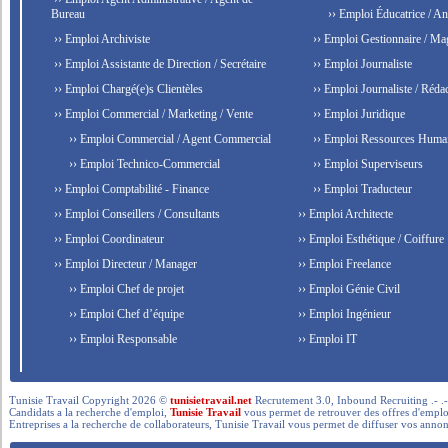
Bureau
›› Emploi Éducatrice / An
›› Emploi Archiviste
›› Emploi Gestionnaire / Ma
›› Emploi Assistante de Direction / Secrétaire
›› Emploi Journaliste
›› Emploi Chargé(e)s Clientèles
›› Emploi Journaliste / Rédac
›› Emploi Commercial / Marketing / Vente
›› Emploi Juridique
›› Emploi Commercial / Agent Commercial
›› Emploi Ressources Huma
›› Emploi Technico-Commercial
›› Emploi Superviseurs
›› Emploi Comptabilité - Finance
›› Emploi Traducteur
›› Emploi Conseillers / Consultants
›› Emploi Architecte
›› Emploi Coordinateur
›› Emploi Esthétique / Coiffure
›› Emploi Directeur / Manager
›› Emploi Freelance
›› Emploi Chef de projet
›› Emploi Génie Civil
›› Emploi Chef d’équipe
›› Emploi Ingénieur
›› Emploi Responsable
›› Emploi IT
Tunisie Travail Copyright 2026 ©
tunisietravail.net
Recrutement 3.0, Inbound Recruiting .- .-.. --- 
Candidats a la recherche d'emploi,
Tunisie Travail
vous permet de retrouver des offres d'emploi 
Entreprises a la recherche de collaborateurs, Tunisie Travail vous permet de diffuser vos annon