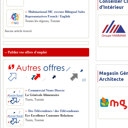
Conseiller C
d’Intérieur
››
Multinational MC recrute Bilingual Sales
Representatives French / English
Toutes les régions, Tunisie
Aucun article trouvé.
››
Publiez vos offres d'emploi
Magasin Gén
Architecte
››
Commercial Vente Directe
La Générale Alimentaire
Tunis, Tunisie
››
Des Télévendeurs / des Télévendeuses
Ecr Excellence Customer Relations
Tunis, Tunisie