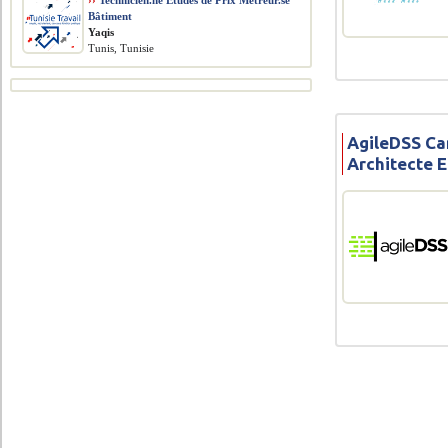
››
Technicien.ne Études de Prix Métreur.se
Bâtiment
Yaqis
Tunis, Tunisie
AgileDSS Ca
Architecte 