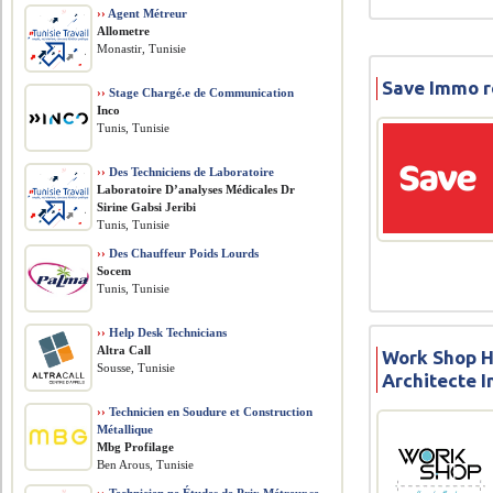
››
Agent Métreur
Allometre
Monastir, Tunisie
Save Immo r
››
Stage Chargé.e de Communication
Inco
Tunis, Tunisie
››
Des Techniciens de Laboratoire
Laboratoire D’analyses Médicales Dr
Sirine Gabsi Jeribi
Tunis, Tunisie
››
Des Chauffeur Poids Lourds
Socem
Tunis, Tunisie
››
Help Desk Technicians
Altra Call
Work Shop 
Sousse, Tunisie
Architecte I
››
Technicien en Soudure et Construction
Métallique
Mbg Profilage
Ben Arous, Tunisie