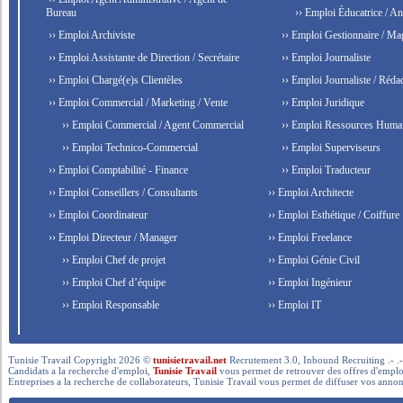
Bureau
›› Emploi Éducatrice / An
›› Emploi Archiviste
›› Emploi Gestionnaire / Ma
›› Emploi Assistante de Direction / Secrétaire
›› Emploi Journaliste
›› Emploi Chargé(e)s Clientèles
›› Emploi Journaliste / Rédac
›› Emploi Commercial / Marketing / Vente
›› Emploi Juridique
›› Emploi Commercial / Agent Commercial
›› Emploi Ressources Huma
›› Emploi Technico-Commercial
›› Emploi Superviseurs
›› Emploi Comptabilité - Finance
›› Emploi Traducteur
›› Emploi Conseillers / Consultants
›› Emploi Architecte
›› Emploi Coordinateur
›› Emploi Esthétique / Coiffure
›› Emploi Directeur / Manager
›› Emploi Freelance
›› Emploi Chef de projet
›› Emploi Génie Civil
›› Emploi Chef d’équipe
›› Emploi Ingénieur
›› Emploi Responsable
›› Emploi IT
Tunisie Travail Copyright 2026 ©
tunisietravail.net
Recrutement 3.0, Inbound Recruiting .- .-.. --- 
Candidats a la recherche d'emploi,
Tunisie Travail
vous permet de retrouver des offres d'emploi 
Entreprises a la recherche de collaborateurs, Tunisie Travail vous permet de diffuser vos annon