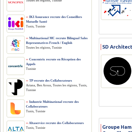
Toutes les régions, Tunisie
››
IKI Assurance recrute des Conseillers
Mutuelle Santé
Tunis, Tunisie
››
Multinational MC recrute Bilingual Sales
Representatives French / English
SD Architect
Toutes les régions, Tunisie
››
Concentrix recrute en Réception des
Appels
Tunisie
››
TP recrute des Collaborateurs
Ariana, Ben Arous, Toutes les régions, Tunis,
Tunisie
››
Industrie Multinational recrute des
Collaborateurs
Tunis, Tunisie
››
Altaservice recrute des Collaborateurs
Groupe Ham
Tunis, Tunisie