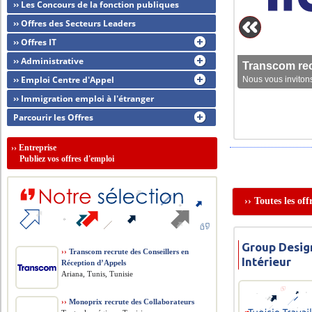
›› Les Concours de la fonction publiques
›› Offres des Secteurs Leaders
›› Offres IT
›› Administrative
Transcom rec
›› Emploi Centre d'Appel
Nous vous invitons
›› Immigration emploi à l'étranger
Parcourir les Offres
››
Entreprise
Publiez vos offres d'emploi
›› Toutes les of
Group Desig
››
Transcom recrute des Conseillers en
Intérieur
Réception d’Appels
Ariana, Tunis, Tunisie
››
Monoprix recrute des Collaborateurs