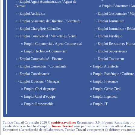
›› Emploi Agent Administrative / Agent de
Bureau
›› Emploi Éducatrice / An
›› Emploi Archiviste
›› Emploi Gestionnaire / Ma
›› Emploi Assistante de Direction / Secrétaire
›› Emploi Journaliste
›› Emploi Chargé(e)s Clientèles
›› Emploi Journaliste / Rédac
›› Emploi Commercial / Marketing / Vente
›› Emploi Juridique
›› Emploi Commercial / Agent Commercial
›› Emploi Ressources Huma
›› Emploi Technico-Commercial
›› Emploi Superviseurs
›› Emploi Comptabilité - Finance
›› Emploi Traducteur
›› Emploi Conseillers / Consultants
›› Emploi Architecte
›› Emploi Coordinateur
›› Emploi Esthétique / Coiffure
›› Emploi Directeur / Manager
›› Emploi Freelance
›› Emploi Chef de projet
›› Emploi Génie Civil
›› Emploi Chef d’équipe
›› Emploi Ingénieur
›› Emploi Responsable
›› Emploi IT
Tunisie Travail Copyright 2026 ©
tunisietravail.net
Recrutement 3.0, Inbound Recruiting .- .-.. --- 
Candidats a la recherche d'emploi,
Tunisie Travail
vous permet de retrouver des offres d'emploi 
Entreprises a la recherche de collaborateurs, Tunisie Travail vous permet de diffuser vos annon