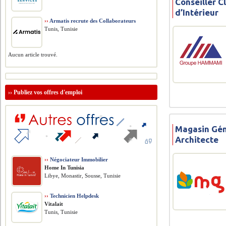
Conseiller C
d’Intérieur
››
Armatis recrute des Collaborateurs
Tunis, Tunisie
Aucun article trouvé.
››
Publiez vos offres d'emploi
Magasin Gén
Architecte
››
Négociateur Immobilier
Home In Tunisia
Libye, Monastir, Sousse, Tunisie
››
Technicien Helpdesk
Vitalait
Tunis, Tunisie