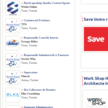
››
Dutch-speaking Quality Control Agents
Wiehu Online
Tunis, Tunisie
Save Immo r
››
Commercial Freelance
T2St
Tunis, Tunisie
››
Responsable Contrôle Interne
Groupe Délice
Tunis, Tunisie
››
Responsable Administratif et Financier
Société Wka
Tunis, Tunisie
››
Superviseur
Ohtech
Work Shop 
Ariana, Tunisie
Architecte I
››
Des Collecteurs de Données
Elka Consulting
Tunis, Tunisie
››
Assistante Administrative