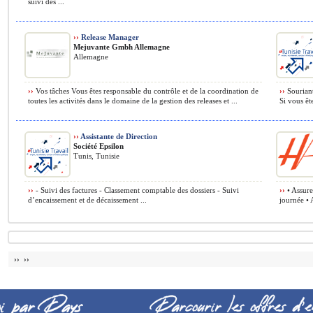
suivi des ...
››
Release Manager
Mejuvante Gmbh Allemagne
Allemagne
››
Vos tâches Vous êtes responsable du contrôle et de la coordination de
››
Souriant
toutes les activités dans le domaine de la gestion des releases et ...
Si vous ête
››
Assistante de Direction
Société Epsilon
Tunis, Tunisie
››
- Suivi des factures - Classement comptable des dossiers - Suivi
››
• Assure
d’encaissement et de décaissement ...
journée • A
›› ››