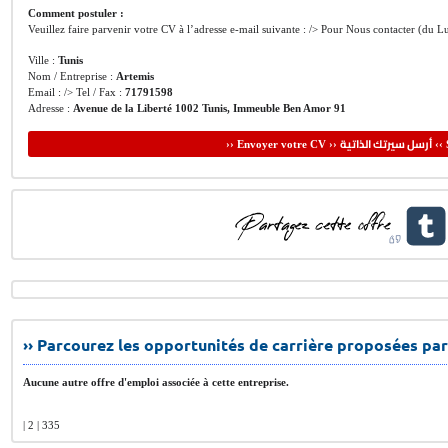
Comment postuler :
Veuillez faire parvenir votre CV à l’adresse e-mail suivante : /> Pour Nous contacter (d
Ville :
Tunis
Nom / Entreprise :
Artemis
Email : /> Tel / Fax :
71791598
Adresse :
Avenue de la Liberté 1002 Tunis, Immeuble Ben Amor 91
أرسل سيرتك الذاتية
›› Envoyer votre CV ››
‹‹ 
›› Parcourez les opportunités de carrière proposées par
Aucune autre offre d'emploi associée à cette entreprise.
| 2 | 335