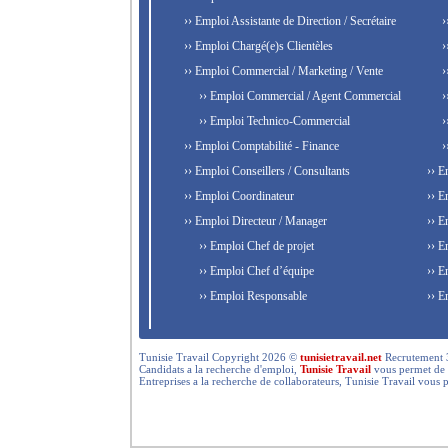
›› Emploi Assistante de Direction / Secrétaire
›
›› Emploi Chargé(e)s Clientèles
›
›› Emploi Commercial / Marketing / Vente
›
›› Emploi Commercial / Agent Commercial
›
›› Emploi Technico-Commercial
›
›› Emploi Comptabilité - Finance
›
›› Emploi Conseillers / Consultants
›› E
›› Emploi Coordinateur
›› E
›› Emploi Directeur / Manager
›› E
›› Emploi Chef de projet
›› E
›› Emploi Chef d’équipe
›› E
›› Emploi Responsable
›› E
Tunisie Travail Copyright 2026 ©
tunisietravail.net
Recrutement 3.0,
Candidats a la recherche d'emploi,
Tunisie Travail
vous permet de re
Entreprises a la recherche de collaborateurs, Tunisie Travail vous 