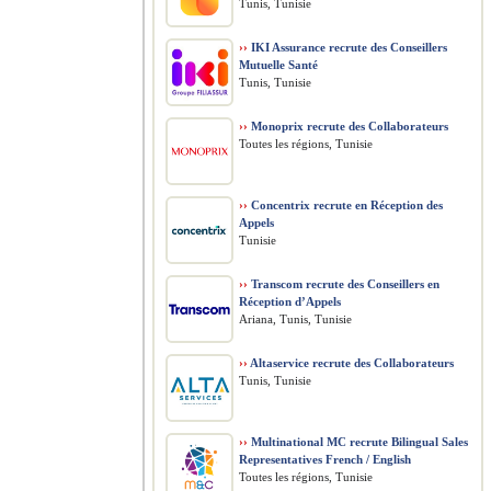
Tunis, Tunisie
››
IKI Assurance recrute des Conseillers
Mutuelle Santé
Tunis, Tunisie
››
Monoprix recrute des Collaborateurs
Toutes les régions, Tunisie
››
Concentrix recrute en Réception des
Appels
Tunisie
››
Transcom recrute des Conseillers en
Réception d’Appels
Ariana, Tunis, Tunisie
››
Altaservice recrute des Collaborateurs
Tunis, Tunisie
››
Multinational MC recrute Bilingual Sales
Representatives French / English
Toutes les régions, Tunisie