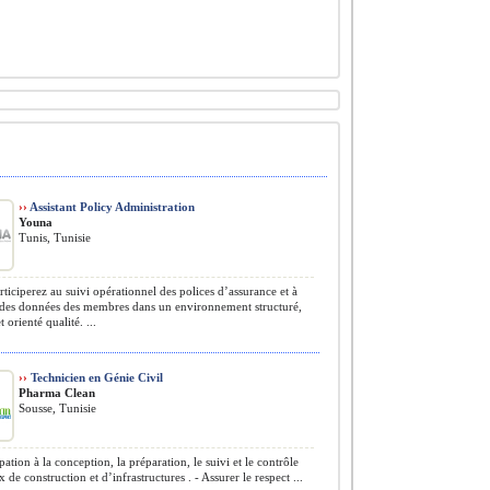
››
Assistant Policy Administration
Youna
Tunis, Tunisie
ticiperez au suivi opérationnel des polices d’assurance et à
n des données des membres dans un environnement structuré,
t orienté qualité. ...
››
Technicien en Génie Civil
Pharma Clean
Sousse, Tunisie
pation à la conception, la préparation, le suivi et le contrôle
 de construction et d’infrastructures . - Assurer le respect ...