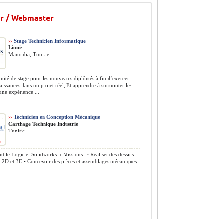
r / Webmaster
››
Stage Technicien Informatique
Lionis
Manouba, Tunisie
ité de stage pour les nouveaux diplômés à fin d’exercer
aissances dans un projet réel, Et apprendre à surmonter les
une expérience ...
››
Technicien en Conception Mécanique
Carthage Technique Industrie
Tunisie
nt le Logiciel Solidworks. › Missions : • Réaliser des dessins
s 2D et 3D • Concevoir des pièces et assemblages mécaniques
...