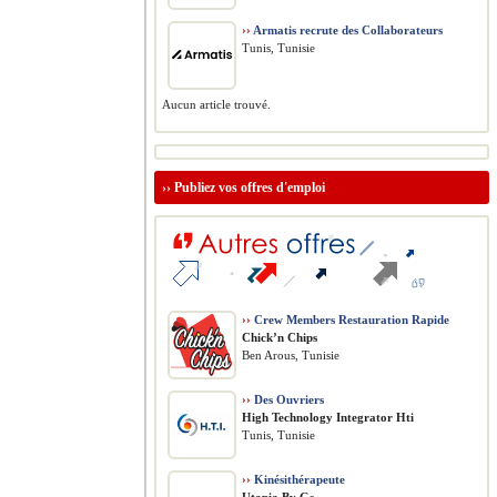
››
Armatis recrute des Collaborateurs
Tunis, Tunisie
Aucun article trouvé.
››
Publiez vos offres d'emploi
››
Crew Members Restauration Rapide
Chick’n Chips
Ben Arous, Tunisie
››
Des Ouvriers
High Technology Integrator Hti
Tunis, Tunisie
››
Kinésithérapeute