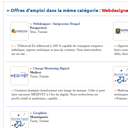
›› Offres d'emploi dans la même catégorie :
Webdesigne
››
Webdesigner / Intégrateur Drupal
Perspectives
Sfax, Tunisie
››
– Télétravail En télétravail à 100 % capable de conjuguer exigence
››
Opportun
esthétique, rigueur technique et sens du contenu. Vous interviendrez
leurs conn
sur un site ...
défis. Auc
››
Chargé Marketing Digital
Medivet
Tunis, Tunisie
››
Certaines stratégies transforment une image de marque. Celle-ci peut
››
Maîtrisa
faire rayonner MEDIVET à l’ère du digital. Nous recherchons un
technique
profil créatif et analytique, capable ...
• Préparer 
››
Graphiste
Moustiquaire
Tunis, Tunisie