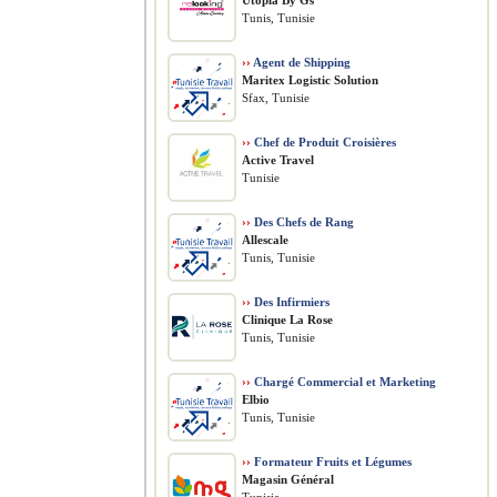
Utopia By Gs
Tunis, Tunisie
››
Agent de Shipping
Maritex Logistic Solution
Sfax, Tunisie
››
Chef de Produit Croisières
Active Travel
Tunisie
››
Des Chefs de Rang
Allescale
Tunis, Tunisie
››
Des Infirmiers
Clinique La Rose
Tunis, Tunisie
››
Chargé Commercial et Marketing
Elbio
Tunis, Tunisie
››
Formateur Fruits et Légumes
Magasin Général