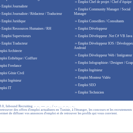
›› Emploi Chef de projet / Chef d’équipe
› Emploi Journaliste
›› Emploi Community Manager / Social
› Emploi Journaliste / Rédacteur / Traducteur
Manager
› Emploi Juridique
›› Emploi Conseillers / Consultants
› Emploi Ressources Humaines / RH
›› Emploi Développeur
› Emploi Superviseurs
›› Emploi Développeur .Net C# VB Java
› Emploi Traducteur
›› Emploi Développeur IOS / Développe
Android
mploi Architecte
›› Emploi Développeur Web / Intégrateur
mploi Esthétique / Coiffure
›› Emploi Infographiste / Designer / Grap
mploi Freelance
›› Emploi Ingénieur
mploi Génie Civil
›› Emploi Monteur Vidéo
mploi Ingénieur
›› Emploi SEO
mploi IT
›› Emploi Technicien
 Inbound Recruiting .- .-.. --- ..- .. / -.- .... .- .-.. . -..
trouver des offres d'emploi actualisees en Tunisie, à l'étranger, les concours et les recrutements 
permet de diffuser vos annonces d'emploi et de retrouver les profils qui vous convient.