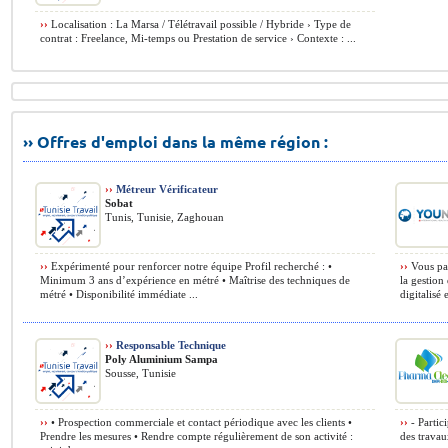
››
Localisation : La Marsa / Télétravail possible / Hybride › Type de
contrat : Freelance, Mi-temps ou Prestation de service › Contexte : ...
›› Offres d'emploi dans la même région :
››
Métreur Vérificateur
Sobat
Tunis, Tunisie, Zaghouan
››
Expérimenté pour renforcer notre équipe Profil recherché : •
››
Vous par
Minimum 3 ans d’expérience en métré • Maîtrise des techniques de
la gestio
métré • Disponibilité immédiate ...
digitalisé e
››
Responsable Technique
Poly Aluminium Sampa
Sousse, Tunisie
››
• Prospection commerciale et contact périodique avec les clients •
››
- Partici
Prendre les mesures • Rendre compte régulièrement de son activité :
des travaux