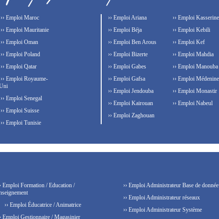
›› Emploi Maroc
›› Emploi Ariana
›› Emploi Kasserine
›› Emploi Mauritanie
›› Emploi Béja
›› Emploi Kebili
›› Emploi Oman
›› Emploi Ben Arous
›› Emploi Kef
›› Emploi Poland
›› Emploi Bizerte
›› Emploi Mahdia
›› Emploi Qatar
›› Emploi Gabes
›› Emploi Manouba
›› Emploi Royaume-
›› Emploi Gafsa
›› Emploi Médenine
Uni
›› Emploi Jendouba
›› Emploi Monastir
›› Emploi Senegal
›› Emploi Kairouan
›› Emploi Nabeul
›› Emploi Suisse
›› Emploi Zaghouan
›› Emploi Tunisie
› Emploi Formation / Education /
›› Emploi Administrateur Base de donnée
nseignement
›› Emploi Administrateur réseaux
›› Emploi Éducatrice / Animatrice
›› Emploi Administrateur Système
› Emploi Gestionnaire / Magasinier