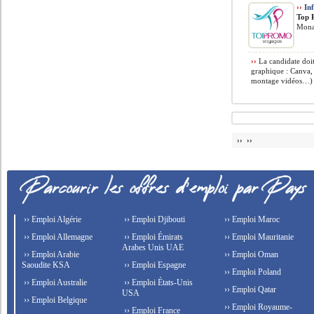
››
Inf
Top 
Monas
››
La candidate doit
graphique : Canva, 
montage vidéos…) •
›› ››
›› Emploi Algérie
›› Emploi Djibouti
›› Emploi Maroc
›› Emploi Allemagne
›› Emploi Émirats
›› Emploi Mauritanie
Arabes Unis UAE
›› Emploi Arabie
›› Emploi Oman
Saoudite KSA
›› Emploi Espagne
›› Emploi Poland
›› Emploi Australie
›› Emploi États-Unis
›› Emploi Qatar
USA
›› Emploi Belgique
›› Emploi Royaume-
›› Emploi France