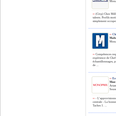
Monas
››
(Civp) Chez Mill
talents. Profils mot
simplement occuper
››
Che
Malt
Monas
››
Compétences requ
expérience de Chef 
échantillonnages, p
de ...
››
Ec
Mmt
Arian
Souss
››
- L’approvisionne
centrale - La bonne
Taches 1. ...