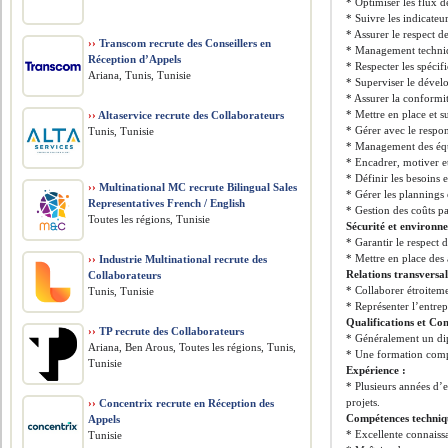
* Optimiser les flux d
* Suivre les indicateu
* Assurer le respect d
››
Transcom recrute des Conseillers en
* Management techni
Réception d’Appels
* Respecter les spéci
Ariana, Tunis, Tunisie
* Superviser le dével
* Assurer la conformit
* Mettre en place et s
››
Altaservice recrute des Collaborateurs
* Gérer avec le respo
Tunis, Tunisie
* Management des équ
* Encadrer, motiver e
* Définir les besoins
››
Multinational MC recrute Bilingual Sales
* Gérer les plannings
Representatives French / English
* Gestion des coûts pa
Toutes les régions, Tunisie
Sécurité et environn
* Garantir le respect 
* Mettre en place des
››
Industrie Multinational recrute des
Relations transversal
Collaborateurs
* Collaborer étroitem
Tunis, Tunisie
* Représenter l’entrep
Qualifications et Co
››
TP recrute des Collaborateurs
* Généralement un dip
Ariana, Ben Arous, Toutes les régions, Tunis,
* Une formation comp
Tunisie
Expérience :
* Plusieurs années d’e
projets.
››
Concentrix recrute en Réception des
Compétences techniq
Appels
* Excellente connaissa
Tunisie