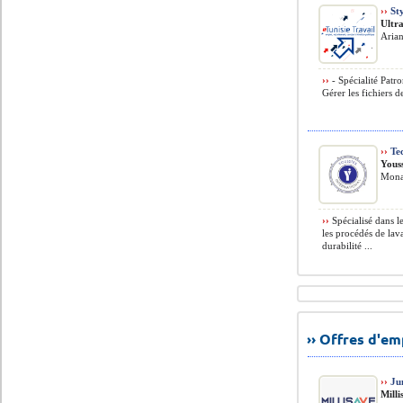
››
Sty
Ultr
Arian
››
- Spécialité Patr
Gérer les fichiers 
››
Tec
Yous
Monas
››
Spécialisé dans l
les procédés de lav
durabilité ...
›› Offres d'e
››
Jun
Milli