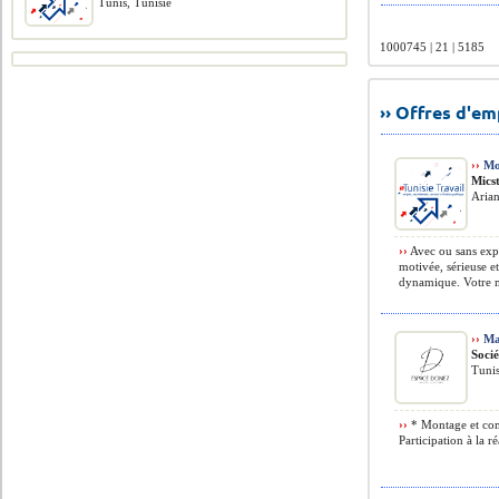
Tunis, Tunisie
1000745 | 21 | 5185
›› Offres d'e
››
Mod
Micst
Arian
››
Avec ou sans exp
motivée, sérieuse 
dynamique. Votre mi
››
Mac
Soci
Tunis
››
* Montage et conf
Participation à la r