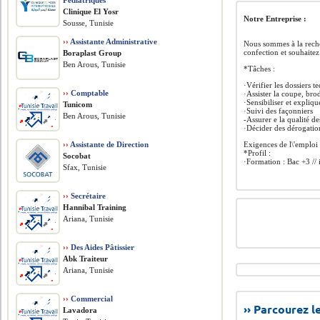
Pédiatriques
Clinique El Yosr
Notre Entreprise :
Sousse, Tunisie
››
Assistante Administrative
Nous sommes à la rech
confection et souhaite
Boraplast Group
Ben Arous, Tunisie
*Tâches :
·Vérifier les dossiers t
››
Comptable
·Assister la coupe, brod
·Sensibiliser et expliqu
Tunicom
·Suivi des façonniers
Ben Arous, Tunisie
-Assurer e la qualité de
·Décider des dérogatio
››
Assistante de Direction
Exigences de l\'emploi
*Profil :
Socobat
·Formation : Bac +3 //
Sfax, Tunisie
››
Secrétaire
Hannibal Training
Ariana, Tunisie
››
Des Aides Pâtissier
Abk Traiteur
Ariana, Tunisie
››
Commercial
›› Parcourez 
Lavadora