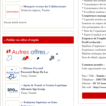
* Maîtrise des normes 
* Connaissance des lo
››
Monoprix recrute des Collaborateurs
* Connaissance des log
Toutes les régions, Tunisie
* Excellente maitrise 
Compétences managér
* Capacités avérées e
Aucun article trouvé.
Instaurer au respect d
Une présentation de va
* Sens de l’organisatio
* Esprit d’analyse et 
Exigences de l’emplo
››
Publiez vos offres d'emploi
Profil recherché :
Diplôme d’ingénieur t
Expérience confirmée
Maîtrise technique des
Sens du détail, rigueu
Comment postuler :
››
Hôtesse d’accueil
Cette opportunité vou
Pavarotti Berge Du Lac
Tunis, Tunisie
Pays / Ville ›
Tunisie,
Téléphone ›
2495758
Adresse ›
AV 14 Janv
››
Agent de Transit et Gestion Logistique
Site web ›
http://www
Advancia Spg Group
Tunis, Tunisie
››
Technicien Supérieur en Soins