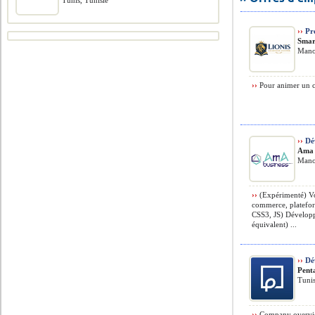
Tunis, Tunisie
››
Pro
Smar
Mano
››
Pour animer un cl
››
Dév
Ama 
Mano
››
(Expérimenté) Vo
commerce, platefo
CSS3, JS) Dévelop
équivalent) ...
››
Dév
Pent
Tunis
››
Company overview: