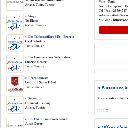
Samm Test And Automation
Ville ›
Tunis
Ariana, Tunis, Tunisie
Nom / Entreprise ›
Th
Tel / Fax ›
28794787
Adresse ›
Alain Savar
››
Stage
Site Web ›
https://ww
Tti Elecsa
Nabeul, Tunisie
››
Des Téléconseillers B2b – Énergie
Oxyl Solutions
Tunis, Tunisie
››
Des Commerciaux Sédentaires
Lunerys Center
Tunis, Tunisie
››
Réceptionniste
Le Corail Suites Hôtel
›› Parcourez 
Tunis, Tunisie
Aucune autre offre d'e
››
Secrétaire
Hannibal Training
Ariana, Tunisie
| 5 | 552
››
Des Chauffeurs Poids Lourds
Jarzis Decor
›› Offres d'e