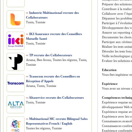
Préparer des solutions 
Contribuer à la traduc
››
Industrie Multinational recrute des
Collaborer avec l’équi
Collaborateurs
Dépanner les problèm
Tunis, Tunisie
Participer à l’évoluti
Développement des ve
Assurer un reporting 
››
IKI Assurance recrute des Conseillers
Documenter les choix e
Mutuelle Santé
Participer aux cérémo
Tunis, Tunisie
Réaliser les tests unita
Dérouler les tests fon
››
TP recrute des Collaborateurs
Veille technologique 
Ariana, Ben Arous, Toutes les régions, Tunis,
Evaluer les solutions 
Tunisie
Education
Vous êtes ingénieur 
››
Transcom recrute des Conseillers en
Réception d’Appels
Expérience
Ariana, Tunis, Tunisie
Vous avez un niveau d
››
Altaservice recrute des Collaborateurs
Compétences techniq
Tunis, Tunisie
Expérience requise su
développement Web tels
Expérience requise av
Expérience avec les c
››
Multinational MC recrute Bilingual Sales
Connaissances avancé
Representatives French / English
Connaissances confirm
Toutes les régions, Tunisie
Expérience confirmé