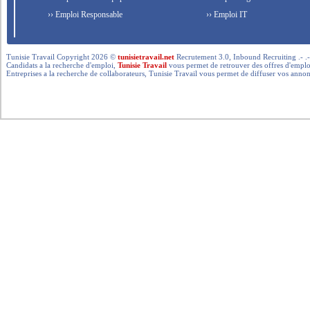
›› Emploi Responsable
›› Emploi IT
Tunisie Travail Copyright 2026 ©
tunisietravail.net
Recrutement 3.0, Inbound Recruiting .- .-.. --- 
Candidats a la recherche d'emploi,
Tunisie Travail
vous permet de retrouver des offres d'emploi 
Entreprises a la recherche de collaborateurs, Tunisie Travail vous permet de diffuser vos annon