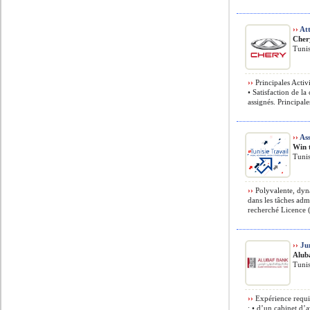
››
At
Cher
Tunis
››
Principales Activi
• Satisfaction de la 
assignés. Principales
››
Ass
Win 
Tunis
››
Polyvalente, dyna
dans les tâches admi
recherché Licence 
››
Jur
Alub
Tunis
››
Expérience requi
: • d’un cabinet d’a