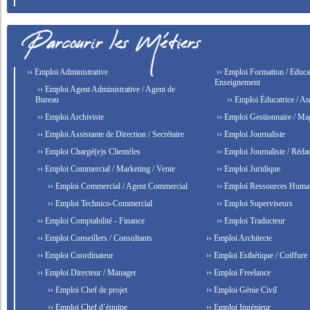
›› Emploi Administrative
›› Emploi Formation / Educat
Enseignement
›› Emploi Agent Administrative / Agent de
Bureau
›› Emploi Éducatrice / An
›› Emploi Archiviste
›› Emploi Gestionnaire / Ma
›› Emploi Assistante de Direction / Secrétaire
›› Emploi Journaliste
›› Emploi Chargé(e)s Clientèles
›› Emploi Journaliste / Rédac
›› Emploi Commercial / Marketing / Vente
›› Emploi Juridique
›› Emploi Commercial / Agent Commercial
›› Emploi Ressources Huma
›› Emploi Technico-Commercial
›› Emploi Superviseurs
›› Emploi Comptabilité - Finance
›› Emploi Traducteur
›› Emploi Conseillers / Consultants
›› Emploi Architecte
›› Emploi Coordinateur
›› Emploi Esthétique / Coiffure
›› Emploi Directeur / Manager
›› Emploi Freelance
›› Emploi Chef de projet
›› Emploi Génie Civil
›› Emploi Chef d’équipe
›› Emploi Ingénieur