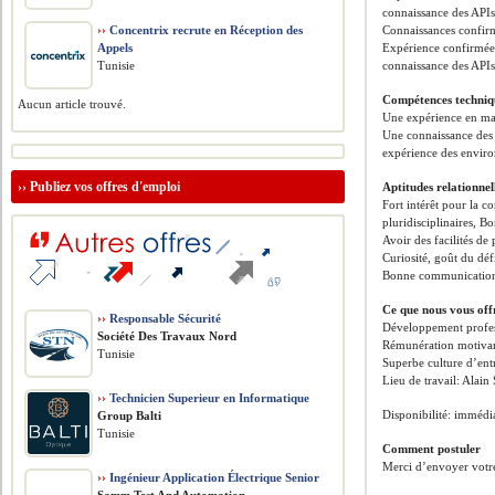
connaissance des APIs
››
Concentrix recrute en Réception des
Connaissances confirm
Appels
Expérience confirmé
Tunisie
connaissance des APIs
Compétences techniqu
Aucun article trouvé.
Une expérience en mai
Une connaissance des 
expérience des enviro
››
Publiez vos offres d'emploi
Aptitudes relationne
Fort intérêt pour la c
pluridisciplinaires, B
Avoir des facilités de
Curiosité, goût du déf
Bonne communication 
Ce que nous vous off
››
Responsable Sécurité
Développement profess
Société Des Travaux Nord
Rémunération motivan
Tunisie
Superbe culture d’ent
Lieu de travail: Alain
››
Technicien Superieur en Informatique
Disponibilité: immédi
Group Balti
Tunisie
Comment postuler
Merci d’envoyer votr
››
Ingénieur Application Électrique Senior