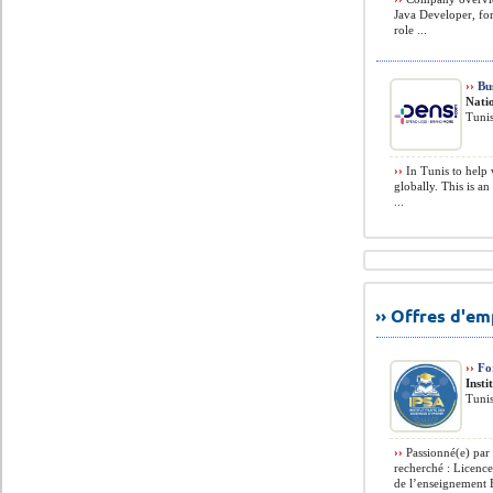
Java Developer, for
role ...
››
Bus
Nati
Tunis
››
In Tunis to help 
globally. This is a
...
›› Offres d'e
››
For
Insti
Tunis
››
Passionné(e) par 
recherché : Licenc
de l’enseignement E