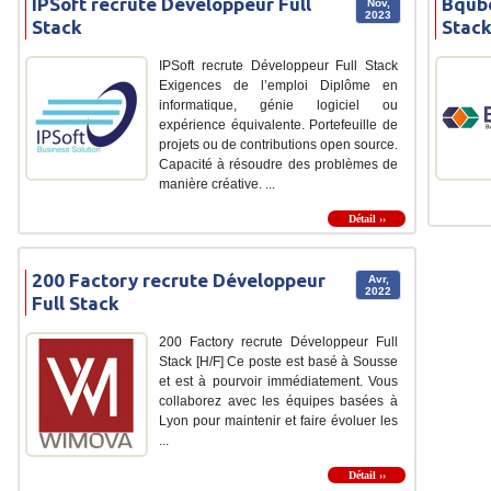
IPSoft recrute Développeur Full
Bqube
Nov,
2023
Stack
Stac
IPSoft recrute Développeur Full Stack
Exigences de l’emploi Diplôme en
informatique, génie logiciel ou
expérience équivalente. Portefeuille de
projets ou de contributions open source.
Capacité à résoudre des problèmes de
manière créative. ...
Détail ››
200 Factory recrute Développeur
Avr,
2022
Full Stack
200 Factory recrute Développeur Full
Stack [H/F] Ce poste est basé à Sousse
et est à pourvoir immédiatement. Vous
collaborez avec les équipes basées à
Lyon pour maintenir et faire évoluer les
...
Détail ››