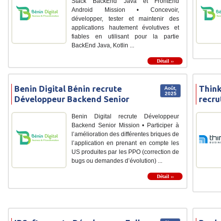
Stack BackEnd Java et FrontEnd
Android Mission • Concevoir,
développer, tester et maintenir des
applications hautement évolutives et
fiables en utilisant pour la partie
BackEnd Java, Kotlin ...
Détail ››
Benin Digital Bénin recrute
Think
Août,
2025
Développeur Backend Senior
recru
Benin Digital recrute Développeur
Backend Senior Mission • Participer à
l’amélioration des différentes briques de
l’application en prenant en compte les
US produites par les PPO (correction de
bugs ou demandes d’évolution) ...
Détail ››