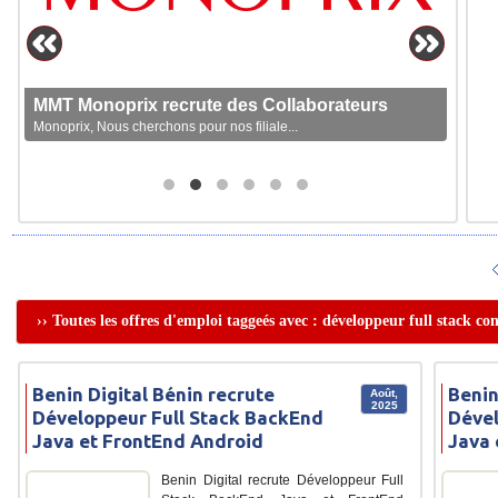
MMT Monoprix recrute des Collaborateurs
Monoprix, Nous cherchons pour nos filiale...
›› Toutes les offres d'emploi taggeés avec : développeur full stack co
Benin Digital Bénin recrute
Benin
Août,
2025
Développeur Full Stack BackEnd
Dével
Java et FrontEnd Android
Java 
Benin Digital recrute Développeur Full