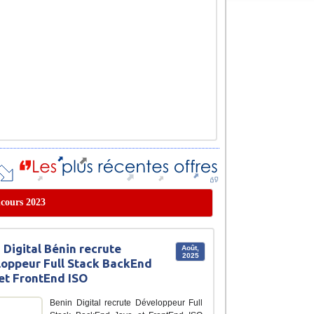
ncours 2023
 Digital Bénin recrute
Août,
2025
oppeur Full Stack BackEnd
et FrontEnd ISO
Benin Digital recrute Développeur Full