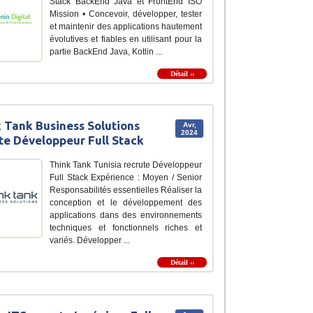
Stack BackEnd Java et FrontEnd ISO
Mission • Concevoir, développer, tester
et maintenir des applications hautement
évolutives et fiables en utilisant pour la
partie BackEnd Java, Kotlin ...
Détail ››
 Tank Business Solutions
Avr,
2024
te Développeur Full Stack
Think Tank Tunisia recrute Développeur
Full Stack Expérience : Moyen / Senior
Responsabilités essentielles Réaliser la
conception et le développement des
applications dans des environnements
techniques et fonctionnels riches et
variés. Développer ...
Détail ››