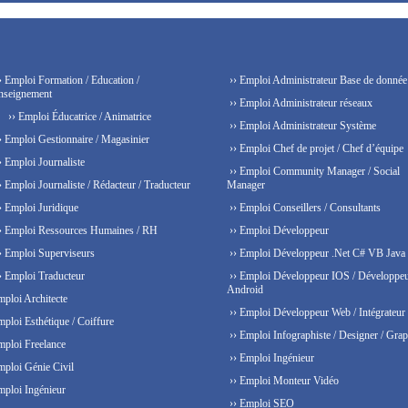
› Emploi Formation / Education /
›› Emploi Administrateur Base de donnée
nseignement
›› Emploi Administrateur réseaux
›› Emploi Éducatrice / Animatrice
›› Emploi Administrateur Système
› Emploi Gestionnaire / Magasinier
›› Emploi Chef de projet / Chef d’équipe
› Emploi Journaliste
›› Emploi Community Manager / Social
› Emploi Journaliste / Rédacteur / Traducteur
Manager
› Emploi Juridique
›› Emploi Conseillers / Consultants
› Emploi Ressources Humaines / RH
›› Emploi Développeur
› Emploi Superviseurs
›› Emploi Développeur .Net C# VB Java
› Emploi Traducteur
›› Emploi Développeur IOS / Développe
Android
mploi Architecte
›› Emploi Développeur Web / Intégrateur
mploi Esthétique / Coiffure
›› Emploi Infographiste / Designer / Grap
mploi Freelance
›› Emploi Ingénieur
mploi Génie Civil
›› Emploi Monteur Vidéo
mploi Ingénieur
›› Emploi SEO