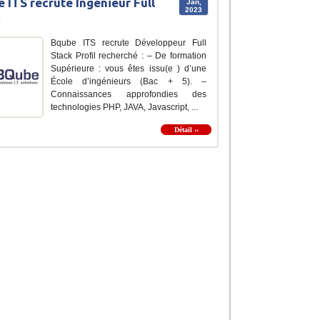
 ITS recrute Ingénieur Full
Jan,
2023
k
Bqube ITS recrute Développeur Full
Stack Profil recherché : – De formation
Supérieure : vous êtes issu(e ) d’une
École d’ingénieurs (Bac + 5). –
Connaissances approfondies des
technologies PHP, JAVA, Javascript, ...
Détail ››